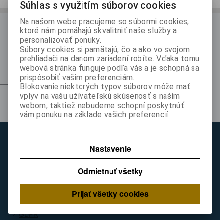
Súhlas s využitím súborov cookies
Na našom webe pracujeme so súbormi cookies,
ODBER NOVINIEK
ktoré nám pomáhajú skvalitniť naše služby a
personalizovať ponuky.
Prihláste sa k odberu noviniek
Súbory cookies si pamätajú, čo a ako vo svojom
prehliadači na danom zariadení robíte. Vďaka tomu
Registrovať
webová stránka funguje podľa vás a je schopná sa
prispôsobiť vašim preferenciám.
Blokovanie niektorých typov súborov môže mať
vplyv na vašu užívateľskú skúsenosť s naším
Z nášho blogu
webom, taktiež nebudeme schopní poskytnúť
vám ponuku na základe vašich preferencií.
Zákaznícky servís
Nastavenie
Rýchla objednávka
Kontakt
Odmietnuť všetky
Obchodné podmienky
Reklamačné podmienky
Prijať všetky cookies
Ako nakupovať
GDPR