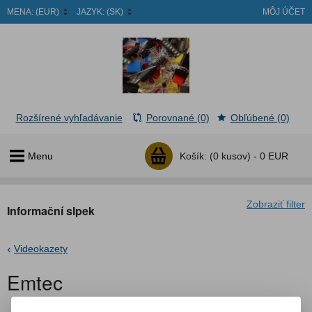
MENA:
(EUR)
JAZYK:
(SK)
MÔJ ÚČET
Rozšírené vyhľadávanie
Porovnané (0)
Obľúbené (0)
Menu
Košík:
(0 kusov) -
0 EUR
Zobraziť filter
Informační slpek
Videokazety
Emtec