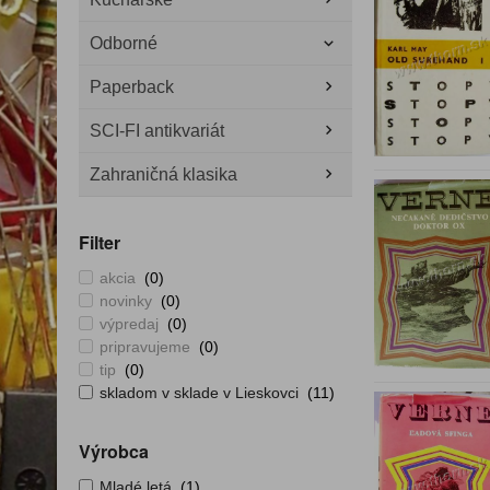
Odborné
Paperback
SCI-FI antikvariát
Zahraničná klasika
Filter
akcia
(0)
novinky
(0)
výpredaj
(0)
pripravujeme
(0)
tip
(0)
skladom v sklade v Lieskovci
(11)
Výrobca
Mladé letá
(1)