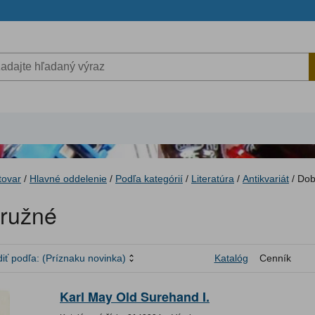
tovar
/
Hlavné oddelenie
/
Podľa kategórií
/
Literatúra
/
Antikvariát
/
Dob
ružné
iť podľa:
(Príznaku novinka)
Katalóg
Cenník
Karl May Old Surehand I.