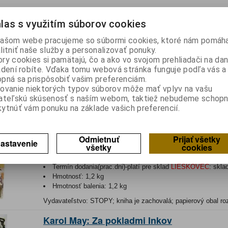
las s využitím súborov cookies
Winnetou I.
ašom webe pracujeme so súbormi cookies, ktoré nám pomáha
Katalógové číslo:
0143637
Výrobca:
litniť naše služby a personalizovať ponuky.
Záruka (mesiacov):
24
ry cookies si pamätajú, čo a ako vo svojom prehliadači na d
Termín dodania(prac.dni)-platí pre sklad
LIESKOVEC
:
skla
adení robíte. Vďaka tomu webová stránka funguje podľa vás a 
Hmotnosť:
2 kg
pná sa prispôsobiť vašim preferenciám.
Hmotnosť balenia:
2 kg
ovanie niektorých typov súborov môže mať vplyv na vašu
ateľskú skúsenosť s naším webom, taktiež nebudeme schopn
Vydavateľstvo: STOPY; kniha je zachovalá
ytnúť vám ponuku na základe vašich preferencií.
Karl May: Púšťou
Odmietnuť
Prijať všetky
astavenie
Katalógové číslo:
0143638
Výrobca:
všetky
cookies
Záruka (mesiacov):
24
Termín dodania(prac.dni)-platí pre sklad
LIESKOVEC
:
skla
Hmotnosť:
1,2 kg
Hmotnosť balenia:
1,2 kg
Vydavateľstvo: STOPY; kniha je zachovalá; papierový obal ro
Karol May: Za pokladmi Inkov