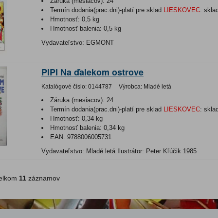
Záruka (mesiacov):
24
Termín dodania(prac.dni)-platí pre sklad
LIESKOVEC
:
skla
Hmotnosť:
0,5 kg
Hmotnosť balenia:
0,5 kg
Vydavateľstvo: EGMONT
PIPI Na ďalekom ostrove
Katalógové číslo:
0144787
Výrobca:
Mladé letá
Záruka (mesiacov):
24
Termín dodania(prac.dni)-platí pre sklad
LIESKOVEC
:
skla
Hmotnosť:
0,34 kg
Hmotnosť balenia:
0,34 kg
EAN:
9788006005731
Vydavateľstvo: Mladé letá Ilustrátor: Peter Kľúčik 1985
lkom
11
záznamov