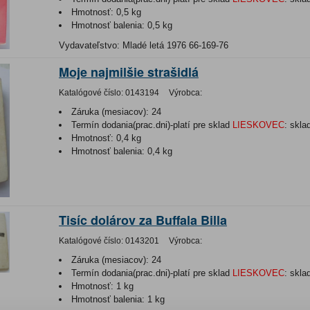
Hmotnosť:
0,5 kg
Hmotnosť balenia:
0,5 kg
Vydavateľstvo: Mladé letá 1976 66-169-76
Moje najmilšie strašidlá
Katalógové číslo:
0143194
Výrobca:
Záruka (mesiacov):
24
Termín dodania(prac.dni)-platí pre sklad
LIESKOVEC
:
skla
Hmotnosť:
0,4 kg
Hmotnosť balenia:
0,4 kg
Tisíc dolárov za Buffala Billa
Katalógové číslo:
0143201
Výrobca:
Záruka (mesiacov):
24
Termín dodania(prac.dni)-platí pre sklad
LIESKOVEC
:
skla
Hmotnosť:
1 kg
Hmotnosť balenia:
1 kg