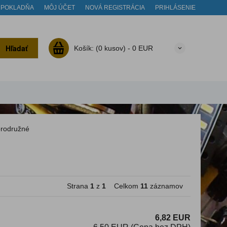
POKLADŇA
MÔJ ÚČET
NOVÁ REGISTRÁCIA
PRIHLÁSENIE
Hľadať
Košík:
(0 kusov) -
0 EUR
rodružné
Strana
1
z
1
Celkom
11
záznamov
6,82 EUR