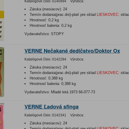
Katalógové číslo:
0140994
Výrobca:
Záruka (mesiacov):
24
Termín dodania(prac.dni)-platí pre sklad
LIESKOVEC
:
skla
Hmotnosť:
0,2 kg
Hmotnosť balenia:
0,2 kg
Vydavateľstvo: STOPY
VERNE Nečakané dedičstvo/Doktor Ox
Katalógové číslo:
0142294
Výrobca:
Záruka (mesiacov):
24
Termín dodania(prac.dni)-platí pre sklad
LIESKOVEC
:
skla
Hmotnosť:
0,388 kg
Hmotnosť balenia:
0,388 kg
Vydavateľstvo: Mladé letá 1973 66-077-73
VERNE Ľadová sfinga
Katalógové číslo:
0142341
Výrobca:
Záruka (mesiacov):
24
Termín dodania(prac.dni)-platí pre sklad
LIESKOVEC
:
skla