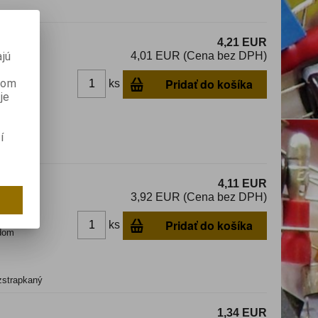
4,21 EUR
4,01 EUR (Cena bez DPH)
jú
Pridať do košíka
anom
ks
dom
je
í
4,11 EUR
3,92 EUR (Cena bez DPH)
Pridať do košíka
ks
dom
zstrapkaný
1,34 EUR