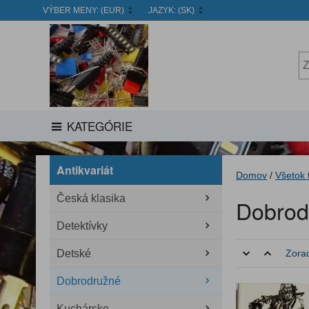
VÝBER MENY:
(EUR)
JAZYK:
(SK)
KATEGÓRIE
Antikvariát
Domov
/
Všetok 
Česká klasika
Dobrod
Detektívky
Detské
Zorad
Dobrodružné
Kuchárske