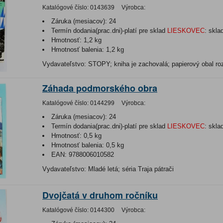
Katalógové číslo:
0143639
Výrobca:
Záruka (mesiacov):
24
Termín dodania(prac.dni)-platí pre sklad
LIESKOVEC
:
skla
Hmotnosť:
1,2 kg
Hmotnosť balenia:
1,2 kg
Vydavateľstvo: STOPY; kniha je zachovalá; papierový obal ro
Záhada podmorského obra
Katalógové číslo:
0144299
Výrobca:
Záruka (mesiacov):
24
Termín dodania(prac.dni)-platí pre sklad
LIESKOVEC
:
skla
Hmotnosť:
0,5 kg
Hmotnosť balenia:
0,5 kg
EAN:
9788006010582
Vydavateľstvo: Mladé letá; séria Traja pátrači
Dvojčatá v druhom ročníku
Katalógové číslo:
0144300
Výrobca: