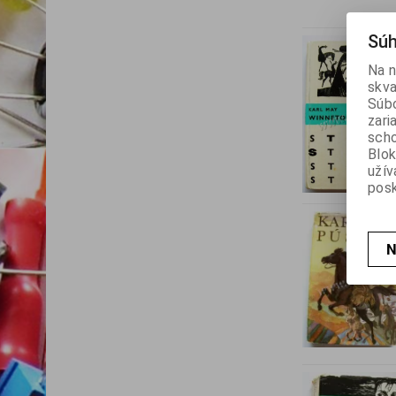
Súh
Na n
skva
Súbo
zari
scho
Blok
užív
posk
N