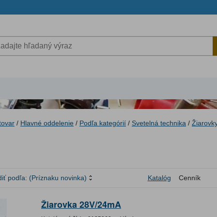
tovar
/
Hlavné oddelenie
/
Podľa kategórií
/
Svetelná technika
/
Žiarovk
iť podľa:
(Príznaku novinka)
Katalóg
Cenník
Žiarovka 28V/24mA