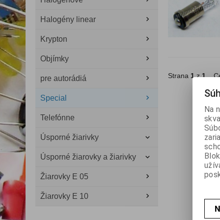
Halogény linear
Krypton
Objímky
Strana
1
z
1
Ce
pre autorádiá
Súh
Special
Na n
Telefónne
skva
Súbo
zari
Úsporné žiarivky
scho
Blok
Úsporné žiarovky a žiarivky
užív
posk
Žiarovky E 05
Žiarovky E 10
N