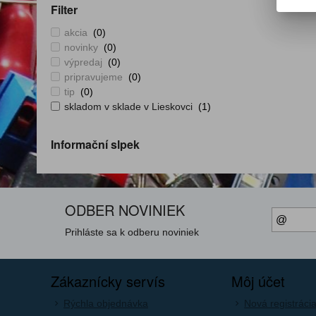
Filter
akcia
(0)
novinky
(0)
výpredaj
(0)
pripravujeme
(0)
tip
(0)
skladom v sklade v Lieskovci
(1)
Informační slpek
ODBER NOVINIEK
Prihláste sa k odberu noviniek
Zákaznícky servís
Môj účet
Rýchla objednávka
Nová registráci