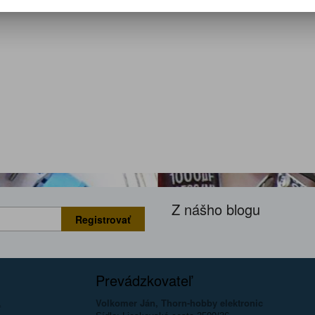
Z nášho blogu
Registrovať
Prevádzkovateľ
Volkomer Ján, Thorn-hobby elektronic
a