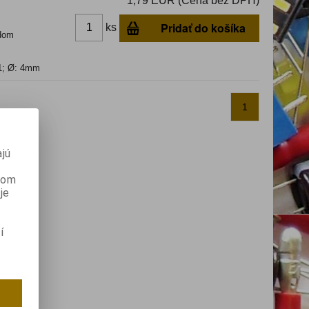
1,79 EUR (Cena bez DPH)
Pridať do košíka
ks
dom
1; Ø: 4mm
1
jú
anom
je
í