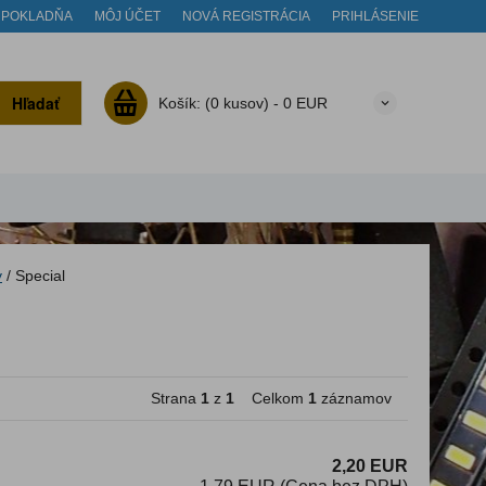
POKLADŇA
MÔJ ÚČET
NOVÁ REGISTRÁCIA
PRIHLÁSENIE
Hľadať
Košík:
(0 kusov) -
0 EUR
y
/
Special
Strana
1
z
1
Celkom
1
záznamov
2,20 EUR