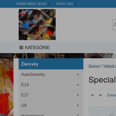
VÝBER MENY:
(EUR)
JAZYK:
(SK)
KATEGÓRIE
Žiarovky
Domov
/
Všetok 
Autožiarovky
Special
E14
E27
Zorad
G9
Halogénové