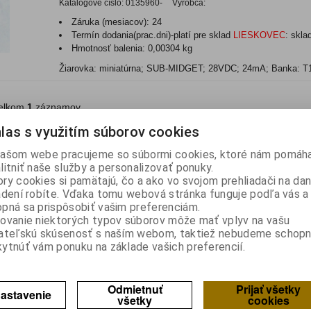
Katalógové číslo:
0135960-
Výrobca:
Záruka (mesiacov):
24
Termín dodania(prac.dni)-platí pre sklad
LIESKOVEC
:
skla
Hmotnosť balenia:
0,00304 kg
Žiarovka: miniatúrna; SUB-MIDGET; 28VDC; 24mA; Banka: T
lkom
1
záznamov
las s využitím súborov cookies
ašom webe pracujeme so súbormi cookies, ktoré nám pomáha
litniť naše služby a personalizovať ponuky.
ry cookies si pamätajú, čo a ako vo svojom prehliadači na d
adení robíte. Vďaka tomu webová stránka funguje podľa vás a 
pná sa prispôsobiť vašim preferenciám.
ovanie niektorých typov súborov môže mať vplyv na vašu
ateľskú skúsenosť s naším webom, taktiež nebudeme schopn
ytnúť vám ponuku na základe vašich preferencií.
Odmietnuť
Prijať všetky
astavenie
všetky
cookies