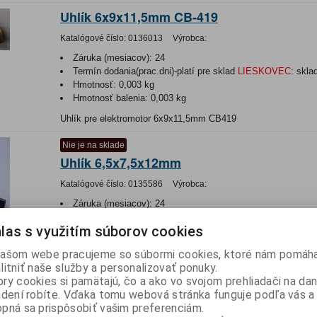
Uhlík 6x9x11,5mm CB-419
Katalógové číslo:
0136013
Výrobca:
Záruka (mesiacov):
24
Termín dodania(prac.dni)-platí pre sklad
LIESKOVEC
:
skla
Hmotnosť:
0,003 kg
Hmotnosť balenia:
0,003 kg
Uhlík pre elektromotor 6x9x11,5mm CB419
Nie je na sklade
Uhlík 6,5x7,5x12mm
Katalógové číslo:
0135586
Výrobca:
Záruka (mesiacov):
24
Termín dodania(prac.dni)-platí pre sklad
LIESKOVEC
:
nezn
las s využitím súborov cookies
Hmotnosť:
0,002 kg
Hmotnosť balenia:
0,002 kg
ašom webe pracujeme so súbormi cookies, ktoré nám pomáha
Uhlík pre elektromotor 6,5x9,5x12mm ASWO kód: D709483
litniť naše služby a personalizovať ponuky.
ry cookies si pamätajú, čo a ako vo svojom prehliadači na d
Nie je na sklade
adení robíte. Vďaka tomu webová stránka funguje podľa vás a 
Uhlik 5x8x16/15,3mm
pná sa prispôsobiť vašim preferenciám.