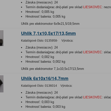
Záruka (mesiacov):
24
Termín dodania(prac.dni)-platí pre sklad
LIESKOVEC
:
nezn
Hmotnosť:
0,005 kg
Hmotnosť balenia:
0,005 kg
Uhlík pre elektromotor 6x9x21,5/19,5mm
Uhlik 7,1x10,5x17/13,5mm
Katalógové číslo:
0135958-
Výrobca:
Záruka (mesiacov):
24
Termín dodania(prac.dni)-platí pre sklad
LIESKOVEC
:
skla
Hmotnosť:
0,002 kg
Hmotnosť balenia:
0,002 kg
Uhlík pre elektromotor 7,1x10,5x17/13,5mm
Uhlík 6x10x16/14,7mm
Katalógové číslo:
0136014
Výrobca:
Záruka (mesiacov):
24
Termín dodania(prac.dni)-platí pre sklad
LIESKOVEC
:
skla
Hmotnosť:
0,003 kg
Hmotnosť balenia:
0,003 kg