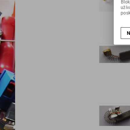
Blok
užív
posk
N