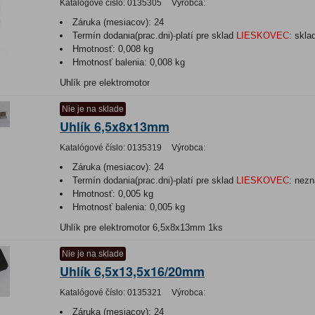
Katalógové číslo:
0135305
Výrobca:
Záruka (mesiacov):
24
Termín dodania(prac.dni)-platí pre sklad
LIESKOVEC
:
skla
Hmotnosť:
0,008 kg
Hmotnosť balenia:
0,008 kg
Uhlík pre elektromotor
Nie je na sklade
Uhlík 6,5x8x13mm
Katalógové číslo:
0135319
Výrobca:
Záruka (mesiacov):
24
Termín dodania(prac.dni)-platí pre sklad
LIESKOVEC
:
nezn
Hmotnosť:
0,005 kg
Hmotnosť balenia:
0,005 kg
Uhlík pre elektromotor 6,5x8x13mm 1ks
Nie je na sklade
Uhlík 6,5x13,5x16/20mm
Katalógové číslo:
0135321
Výrobca:
Záruka (mesiacov):
24