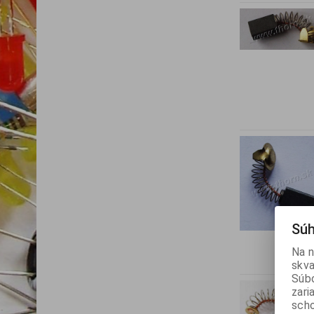
Súh
Na n
skva
Súbo
zari
scho