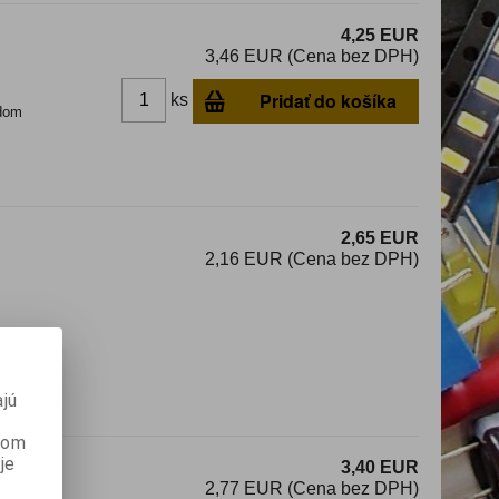
4,25 EUR
3,46 EUR (Cena bez DPH)
Pridať do košíka
ks
dom
2,65 EUR
2,16 EUR (Cena bez DPH)
ámy
jú
anom
je
3,40 EUR
2,77 EUR (Cena bez DPH)