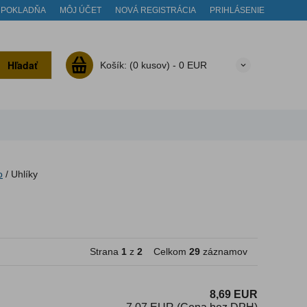
POKLADŇA
MÔJ ÚČET
NOVÁ REGISTRÁCIA
PRIHLÁSENIE
Hľadať
Košík:
(0 kusov) -
0 EUR
o
/
Uhlíky
Strana
1
z
2
Celkom
29
záznamov
8,69 EUR