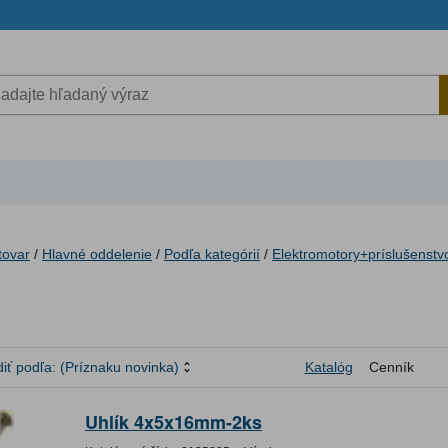
tovar
/
Hlavné oddelenie
/
Podľa kategórií
/
Elektromotory+príslušenstv
iť podľa:
(Príznaku novinka)
Katalóg
Cenník
Uhlík 4x5x16mm-2ks