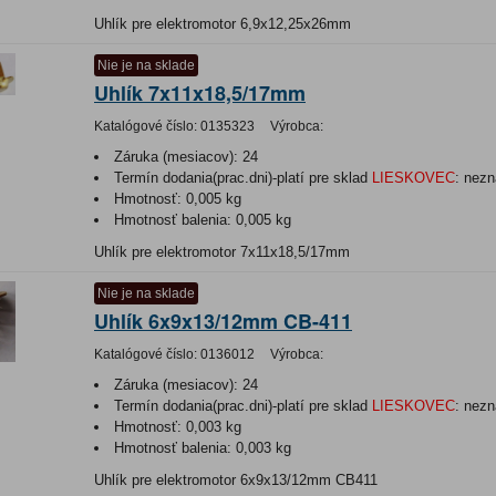
Uhlík pre elektromotor 6,9x12,25x26mm
Nie je na sklade
Uhlík 7x11x18,5/17mm
Katalógové číslo:
0135323
Výrobca:
Záruka (mesiacov):
24
Termín dodania(prac.dni)-platí pre sklad
LIESKOVEC
:
nezn
Hmotnosť:
0,005 kg
Hmotnosť balenia:
0,005 kg
Uhlík pre elektromotor 7x11x18,5/17mm
Nie je na sklade
Uhlík 6x9x13/12mm CB-411
Katalógové číslo:
0136012
Výrobca:
Záruka (mesiacov):
24
Termín dodania(prac.dni)-platí pre sklad
LIESKOVEC
:
nezn
Hmotnosť:
0,003 kg
Hmotnosť balenia:
0,003 kg
Uhlík pre elektromotor 6x9x13/12mm CB411