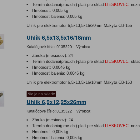
Termín dodania(prac.dni)-platí pre sklad
LIESKOVEC
:
nezn
Hmotnosť:
0,005 kg
Hmotnosť balenia:
0,005 kg
Uhlík pre elektromotor 6,5x13,5x16/20mm Makyta CB-155
Uhlík 6,5x13,5x16/18mm
Katalógové číslo:
0135320
Výrobca:
Záruka (mesiacov):
24
Termín dodania(prac.dni)-platí pre sklad
LIESKOVEC
:
skla
Hmotnosť:
0,0046 kg
Hmotnosť balenia:
0,0046 kg
Uhlík pre elektromotor 6,5x13,5x16/18mm Makyta CB-153
Nie je na sklade
Uhlík 6,9x12,25x26mm
Katalógové číslo:
0135322
Výrobca:
Záruka (mesiacov):
24
Termín dodania(prac.dni)-platí pre sklad
LIESKOVEC
:
nezn
Hmotnosť:
0,005 kg
Hmotnosť balenia:
0,005 kg