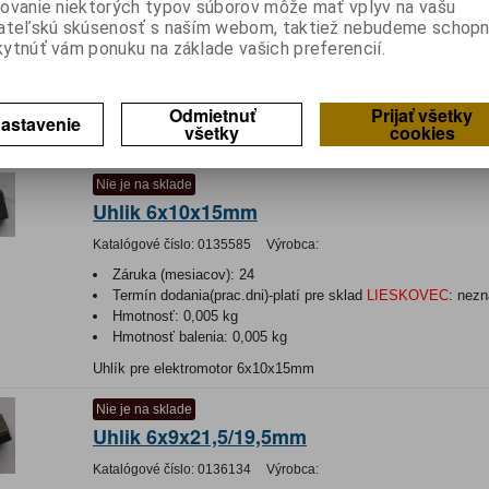
ovanie niektorých typov súborov môže mať vplyv na vašu
Katalógové číslo:
0135588
Výrobca:
ateľskú skúsenosť s naším webom, taktiež nebudeme schopn
ytnúť vám ponuku na základe vašich preferencií.
Záruka (mesiacov):
24
Termín dodania(prac.dni)-platí pre sklad
LIESKOVEC
:
nezn
Hmotnosť:
0,005 kg
Odmietnuť
Prijať všetky
Hmotnosť balenia:
0,005 kg
astavenie
všetky
cookies
Uhlík pre elektromotor 5x8x16/15,3mm ASWO kód: D709445
Nie je na sklade
Uhlik 6x10x15mm
Katalógové číslo:
0135585
Výrobca:
Záruka (mesiacov):
24
Termín dodania(prac.dni)-platí pre sklad
LIESKOVEC
:
nezn
Hmotnosť:
0,005 kg
Hmotnosť balenia:
0,005 kg
Uhlík pre elektromotor 6x10x15mm
Nie je na sklade
Uhlik 6x9x21,5/19,5mm
Katalógové číslo:
0136134
Výrobca: