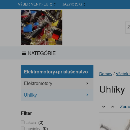
VÝBER MENY:
(EUR)
JAZYK:
(SK)
KATEGÓRIE
Elektromotory+príslušenstvo
Domov
/
Všetok 
Elektromotory
Uhlíky
Uhlíky
Zorad
Filter
akcia
(0)
novinky
(0)