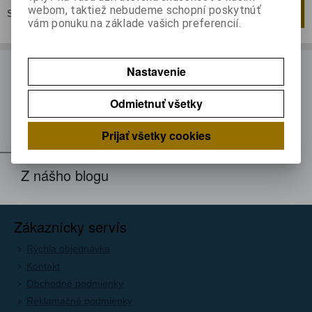
webom, taktiež nebudeme schopní poskytnúť
Strana
1
z
1
Celkom
1
záznamov
1
vám ponuku na základe vašich preferencií.
ODBER NOVINIEK
Nastavenie
Prihláste sa k odberu noviniek
Odmietnuť všetky
Registrovať
Prijať všetky cookies
Z nášho blogu
Zákaznícky servís
Rýchla objednávka
Kontakt
Obchodné podmienky
Reklamačné podmienky