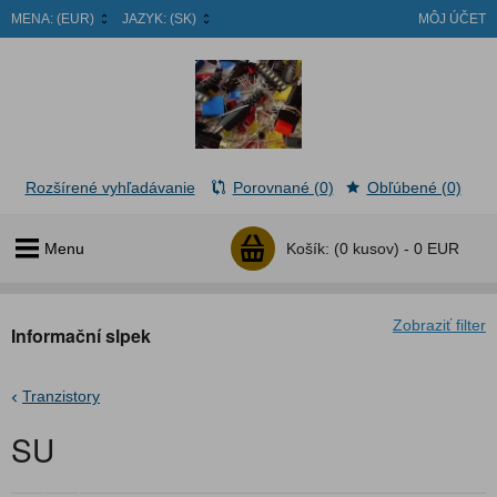
MENA:
(EUR)
JAZYK:
(SK)
MÔJ ÚČET
Rozšírené vyhľadávanie
Porovnané (0)
Obľúbené (0)
Menu
Košík:
(0 kusov) -
0 EUR
Zobraziť filter
Informační slpek
Tranzistory
SU