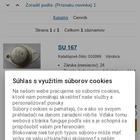
Zoradiť podľa:
(Príznaku novinka)
Katalóg
Cenník
Strana
1
z
1
Celkom
1
záznamov
SU 167
Katalógové číslo:
010089
Výrobca:
Záruka (mesiacov):
24
Termín dodania(prac.dni)-platí pre sklad
LIESKOVEC
:
skladom
Súhlas s využitím súborov cookies
Hmotnosť:
0,008 kg
Hmotnosť balenia:
0,008 kg
Na našom webe pracujeme so súbormi cookies,
ktoré nám pomáhajú skvalitniť naše služby a
Tranzistor 800V 10A 100W
personalizovať ponuky.
5,18 EUR
Súbory cookies si pamätajú, čo a ako vo svojom
4,22 EUR (Cena bez DPH)
prehliadači na danom zariadení robíte. Vďaka tomu
webová stránka funguje podľa vás a je schopná sa
Pridať do košíka
ks
prispôsobiť vašim preferenciám.
Blokovanie niektorých typov súborov môže mať
vplyv na vašu užívateľskú skúsenosť s naším