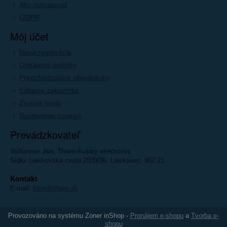
Ako nakupovať
GDPR
Môj účet
Nová registrácia
Oblúbené položky
Predchádzajúce objednávky
Editácia zákazníka
Zmeniť heslo
Nastavenie cookies
Prevádzkovateľ
Volkomer Ján, Thorn-hobby elektronic
Sídlo: Lieskovská cesta 2509/36, Lieskovec, 962 21
Kontakt
E-mail:
thorn@thorn.sk
Provozováno na systému Zoner inShop -
Pronájem e-shopu
a
Tvorba e-
shopu