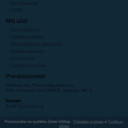
Ako nakupovať
GDPR
Môj účet
Nová registrácia
Oblúbené položky
Predchádzajúce objednávky
Editácia zákazníka
Zmeniť heslo
Nastavenie cookies
Prevádzkovateľ
Volkomer Ján, Thorn-hobby elektronic
Sídlo: Lieskovská cesta 2509/36, Lieskovec, 962 21
Kontakt
E-mail:
thorn@thorn.sk
Provozováno na systému Zoner inShop -
Pronájem e-shopu
a
Tvorba e-
shopu