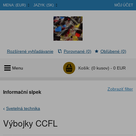
MENA:
(EUR)
JAZYK:
(SK)
MÔJ ÚČET
Rozšírené vyhľadávanie
Porovnané (0)
Obľúbené (0)
Menu
Košík:
(0 kusov) -
0 EUR
Zobraziť filter
Informační slpek
Svetelná technika
Výbojky CCFL