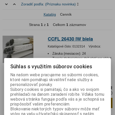
Zoradiť podľa:
(Príznaku novinka)
Katalóg
Cenník
Strana
1
z
1
Celkom
1
záznamov
CCFL 26430 IW biela
Katalógové číslo:
0132314
Výrobca:
Záruka (mesiacov):
24
Termín dodania(prac.dni)-platí pre sklad
LIESKOVEC
:
skladom
Súhlas s využitím súborov cookies
Hmotnosť:
0,01 kg
Hmotnosť balenia:
0,01 kg
Na našom webe pracujeme so súbormi cookies,
ktoré nám pomáhajú skvalitniť naše služby a
2,6x430mm
personalizovať ponuky.
8,89 EUR
Súbory cookies si pamätajú, čo a ako vo svojom
7,23 EUR (Cena bez DPH)
prehliadači na danom zariadení robíte. Vďaka tomu
webová stránka funguje podľa vás a je schopná sa
Pridať do košíka
ks
prispôsobiť vašim preferenciám.
Blokovanie niektorých typov súborov môže mať
vplyv na vašu užívateľskú skúsenosť s naším