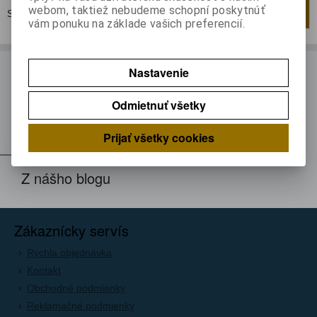
webom, taktiež nebudeme schopní poskytnúť
Strana
1
z
1
Celkom
1
záznamov
1
vám ponuku na základe vašich preferencií.
ODBER NOVINIEK
Nastavenie
Prihláste sa k odberu noviniek
Odmietnuť všetky
Registrovať
Prijať všetky cookies
Z nášho blogu
Zákaznícky servís
Rýchla objednávka
Kontakt
Obchodné podmienky
Reklamačné podmienky