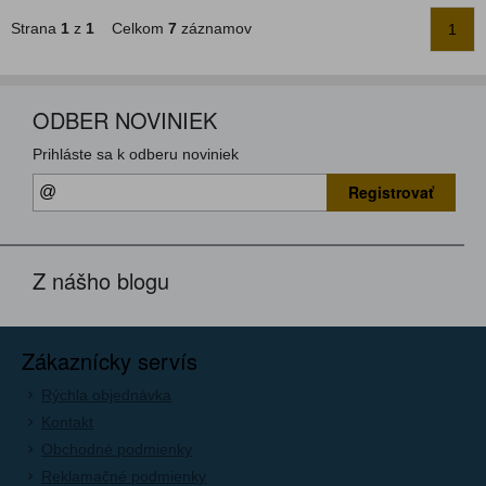
Strana
1
z
1
Celkom
7
záznamov
1
ODBER NOVINIEK
Prihláste sa k odberu noviniek
Registrovať
Z nášho blogu
Zákaznícky servís
Rýchla objednávka
Kontakt
Obchodné podmienky
Reklamačné podmienky