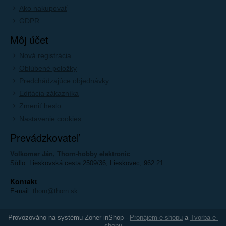
Ako nakupovať
GDPR
Môj účet
Nová registrácia
Oblúbené položky
Predchádzajúce objednávky
Editácia zákazníka
Zmeniť heslo
Nastavenie cookies
Prevádzkovateľ
Volkomer Ján, Thorn-hobby elektronic
Sídlo: Lieskovská cesta 2509/36, Lieskovec, 962 21
Kontakt
E-mail:
thorn@thorn.sk
Provozováno na systému Zoner inShop -
Pronájem e-shopu
a
Tvorba e-
shopu