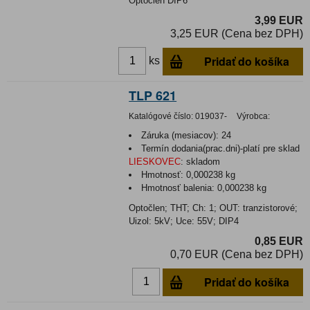
Optočlen DIP6
3,99 EUR
3,25 EUR (Cena bez DPH)
Pridať do košíka
ks
TLP 621
Katalógové číslo:
019037-
Výrobca:
Záruka (mesiacov):
24
Termín dodania(prac.dni)-platí pre sklad
LIESKOVEC
:
skladom
Hmotnosť:
0,000238 kg
Hmotnosť balenia:
0,000238 kg
Optočlen; THT; Ch: 1; OUT: tranzistorové;
Uizol: 5kV; Uce: 55V; DIP4
0,85 EUR
0,70 EUR (Cena bez DPH)
Pridať do košíka