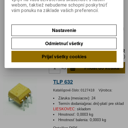
TLP 504 A
webom, taktiež nebudeme schopní poskytnúť
vám ponuku na základe vašich preferencií.
Katalógové číslo:
0127308
Výrobca:
TOSHIBA
Záruka (mesiacov):
24
Nastavenie
Termín dodania(prac.dni)-platí pre sklad
LIESKOVEC
:
3
Odmietnuť všetky
Optočlen DIP8
0,85 EUR
Prijať všetky cookies
0,70 EUR (Cena bez DPH)
Pridať do košíka
ks
TLP 632
Katalógové číslo:
0127418
Výrobca:
Záruka (mesiacov):
24
Termín dodania(prac.dni)-platí pre sklad
LIESKOVEC
:
skladom
Hmotnosť:
0,0003 kg
Hmotnosť balenia:
0,0003 kg