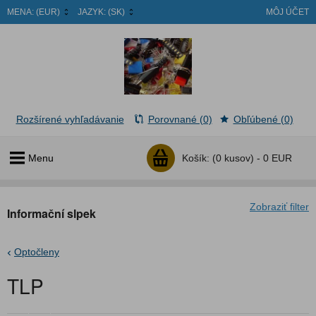
MENA:
(EUR)
JAZYK:
(SK)
MÔJ ÚČET
Rozšírené vyhľadávanie
Porovnané (0)
Obľúbené (0)
Menu
Košík:
(0 kusov) -
0 EUR
Zobraziť filter
Informační slpek
Optočleny
TLP