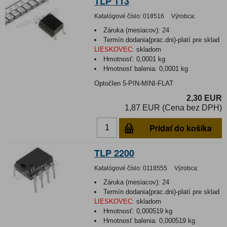
TLP 113
Katalógové číslo:
018516
Výrobca:
Záruka (mesiacov):
24
Termín dodania(prac.dni)-platí pre sklad
LIESKOVEC
:
skladom
Hmotnosť:
0,0001 kg
Hmotnosť balenia:
0,0001 kg
Optočlen 5-PIN-MINI-FLAT
2,30 EUR
1,87 EUR (Cena bez DPH)
Pridať do košíka
TLP 2200
Katalógové číslo:
0118555
Výrobca:
Záruka (mesiacov):
24
Termín dodania(prac.dni)-platí pre sklad
LIESKOVEC
:
skladom
Hmotnosť:
0,000519 kg
Hmotnosť balenia:
0,000519 kg