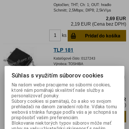
Optočlen; THT; Ch: 1; OUT: hradlo
Schmitt; 2,5Mbps; DIP8; 2,5kV/μs
2,69 EUR
2,19 EUR (Cena bez DPH)
Pridať do košíka
ks
TLP 181
Katalógové číslo:
0127243
Výrobca:
TOSHIBA
Záruka (mesiacov):
24
Súhlas s využitím súborov cookies
Termín dodania(prac.dni)-platí pre sklad
LIESKOVEC
:
skladom
Na našom webe pracujeme so súbormi cookies,
ktoré nám pomáhajú skvalitniť naše služby a
Optočlen CTR 100-600% 50mA 80V MFP
personalizovať ponuky.
0,85 EUR
Súbory cookies si pamätajú, čo a ako vo svojom
0,70 EUR (Cena bez DPH)
prehliadači na danom zariadení robíte. Vďaka tomu
webová stránka funguje podľa vás a je schopná sa
Pridať do košíka
ks
prispôsobiť vašim preferenciám.
Blokovanie niektorých typov súborov môže mať
vplyv na vašu užívateľskú skúsenosť s naším