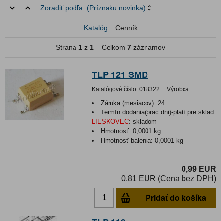
Zoradiť podľa:
(Príznaku novinka)
Katalóg
Cenník
Strana
1
z
1
Celkom
7
záznamov
TLP 121 SMD
Katalógové číslo:
018322
Výrobca:
Záruka (mesiacov):
24
Termín dodania(prac.dni)-platí pre sklad
LIESKOVEC
:
skladom
Hmotnosť:
0,0001 kg
Hmotnosť balenia:
0,0001 kg
0,99 EUR
0,81 EUR (Cena bez DPH)
Pridať do košíka