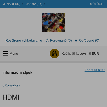
MENA:
(EUR)
JAZYK:
(SK)
MÔJ ÚČET
Rozšírené vyhľadávanie
Porovnané (0)
Obľúbené (0)
Menu
Košík:
(0 kusov) -
0 EUR
Zobraziť filter
Informační slpek
Konektory
HDMI