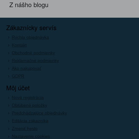
Z nášho blogu
Zákaznícky servís
Rýchla objednávka
Kontakt
Obchodné podmienky
Reklamačné podmienky
Ako nakupovať
GDPR
Môj účet
Nová registrácia
Oblúbené položky
Predchádzajúce objednávky
Editácia zákazníka
Zmeniť heslo
Nastavenie cookies