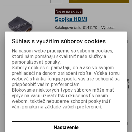
Nie je na sklade
Spojka HDMI
Katalógové číslo:
0141170
Výrobca:
Záruka (mesiacov):
24
Súhlas s využitím súborov cookies
Termín dodania(prac.dni)-platí pre sklad
LIESKOVEC
:
neznámy
Na našom webe pracujeme so súbormi cookies,
Hmotnosť:
0,00423 kg
ktoré nám pomáhajú skvalitniť naše služby a
Hmotnosť balenia:
0,00423 kg
personalizovať ponuky.
EAN:
5902270707816
Súbory cookies si pamätajú, čo a ako vo svojom
Spojka HDMI; zdierka z oboch strán
prehliadači na danom zariadení robíte. Vďaka tomu
webová stránka funguje podľa vás a je schopná sa
2,50 EUR
prispôsobiť vašim preferenciám.
2,04 EUR (Cena bez DPH)
Blokovanie niektorých typov súborov môže mať
vplyv na vašu užívateľskú skúsenosť s naším
Redukcia uhlová HDMI
webom, taktiež nebudeme schopní poskytnúť
vám ponuku na základe vašich preferencií.
Katalógové číslo:
0144345
Výrobca:
Záruka (mesiacov):
24
Termín dodania(prac.dni)-platí pre sklad
Nastavenie
LIESKOVEC
:
3