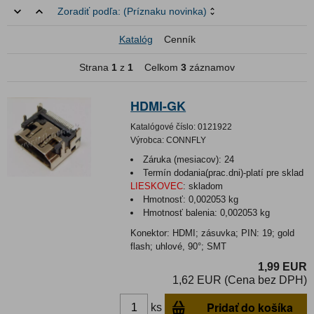
Zoradiť podľa:
(Príznaku novinka)
Katalóg
Cenník
Strana
1
z
1
Celkom
3
záznamov
HDMI-GK
Katalógové číslo:
0121922
Výrobca:
CONNFLY
Záruka (mesiacov):
24
Termín dodania(prac.dni)-platí pre sklad
LIESKOVEC
:
skladom
Hmotnosť:
0,002053 kg
Hmotnosť balenia:
0,002053 kg
Konektor: HDMI; zásuvka; PIN: 19; gold
flash; uhlové, 90°; SMT
1,99 EUR
1,62 EUR (Cena bez DPH)
Pridať do košíka
ks