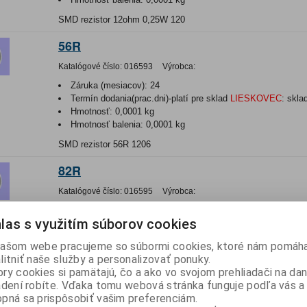
SMD rezistor 12ohm 0,25W 120
56R
Katalógové číslo:
016593
Výrobca:
Záruka (mesiacov):
24
Termín dodania(prac.dni)-platí pre sklad
LIESKOVEC
:
skla
Hmotnosť:
0,0001 kg
Hmotnosť balenia:
0,0001 kg
SMD rezistor 56R 1206
82R
Katalógové číslo:
016595
Výrobca:
Záruka (mesiacov):
24
las s využitím súborov cookies
Termín dodania(prac.dni)-platí pre sklad
LIESKOVEC
:
skla
Počet v balení:
10 ks
ašom webe pracujeme so súbormi cookies, ktoré nám pomáha
SMD rezistor; 82R; 1206
litniť naše služby a personalizovať ponuky.
ry cookies si pamätajú, čo a ako vo svojom prehliadači na d
150R
adení robíte. Vďaka tomu webová stránka funguje podľa vás a 
pná sa prispôsobiť vašim preferenciám.
Katalógové číslo:
016598
Výrobca: