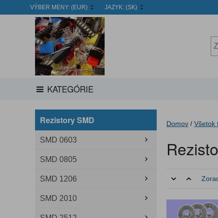
VÝBER MENY:
(EUR)
JAZYK:
(SK)
KATEGÓRIE
Rezistory SMD
Domov
/
Všetok 
SMD 0603
Rezist
SMD 0805
SMD 1206
Zorad
SMD 2010
SMD 2512