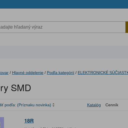
tovar
/
Hlavné oddelenie
/
Podľa kategórií
/
ELEKTRONICKÉ SÚČIAST
ory SMD
iť podľa:
(Príznaku novinka)
Katalóg
Cenník
18R