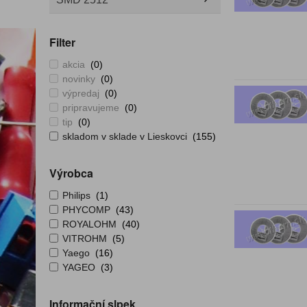
Filter
akcia
(0)
novinky
(0)
výpredaj
(0)
pripravujeme
(0)
tip
(0)
skladom v sklade v Lieskovci
(155)
Výrobca
Philips
(1)
PHYCOMP
(43)
ROYALOHM
(40)
VITROHM
(5)
Yaego
(16)
YAGEO
(3)
Informační slpek