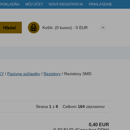
POKLADŇA
MÔJ ÚČET
NOVÁ REGISTRÁCIA
PRIHLÁSENIE
Hľadať
Košík:
(0 kusov) -
0 EUR
KY
/
Pasívne súčiastky
/
Rezistory
/
Rezistory SMD
Strana
1
z
8
Celkom
164
záznamov
0,40 EUR