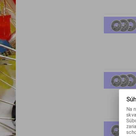
Súh
Na n
skva
Súbo
zari
scho