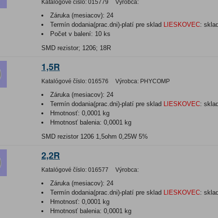
Katalógové číslo:
015779
Výrobca:
Záruka (mesiacov):
24
Termín dodania(prac.dni)-platí pre sklad
LIESKOVEC
:
skla
Počet v balení:
10 ks
SMD rezistor; 1206; 18R
1,5R
Katalógové číslo:
016576
Výrobca:
PHYCOMP
Záruka (mesiacov):
24
Termín dodania(prac.dni)-platí pre sklad
LIESKOVEC
:
skla
Hmotnosť:
0,0001 kg
Hmotnosť balenia:
0,0001 kg
SMD rezistor 1206 1,5ohm 0,25W 5%
2,2R
Katalógové číslo:
016577
Výrobca:
Záruka (mesiacov):
24
Termín dodania(prac.dni)-platí pre sklad
LIESKOVEC
:
skla
Hmotnosť:
0,0001 kg
Hmotnosť balenia:
0,0001 kg