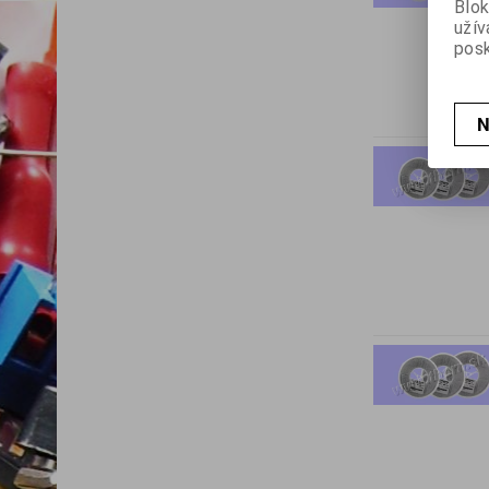
Blok
užív
posk
N