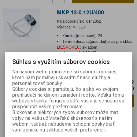
MKP 13-0.12U/400
Katalógové číslo:
0142352
Výrobca:
MIFLEX
Záruka (mesiacov):
24
Termín dodania(prac.dni)-platí pre sklad
LIESKOVEC
:
skladom
Hmotnosť:
0,00125 kg
Hmotnosť balenia:
0,00125 kg
Súhlas s využitím súborov cookies
Kondenzátor: polypropylénový; 0,12uF;
Na našom webe pracujeme so súbormi cookies,
400VDC; ±2%; Ø8,6x18mm; THT
ktoré nám pomáhajú skvalitniť naše služby a
2,68 EUR
personalizovať ponuky.
2,18 EUR (Cena bez DPH)
Súbory cookies si pamätajú, čo a ako vo svojom
prehliadači na danom zariadení robíte. Vďaka tomu
Pridať do košíka
ks
webová stránka funguje podľa vás a je schopná sa
prispôsobiť vašim preferenciám.
Blokovanie niektorých typov súborov môže mať
MKP 13-0.39U/400
vplyv na vašu užívateľskú skúsenosť s naším
webom, taktiež nebudeme schopní poskytnúť
Katalógové číslo:
0140610
vám ponuku na základe vašich preferencií.
Výrobca:
MIFLEX