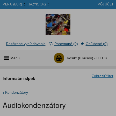
MENA:
(EUR)
JAZYK:
(SK)
MÔJ ÚČET
Rozšírené vyhľadávanie
Porovnané (0)
Obľúbené (0)
Menu
Košík:
(0 kusov) -
0 EUR
Zobraziť filter
Informační slpek
Kondenzátory
Audiokondenzátory