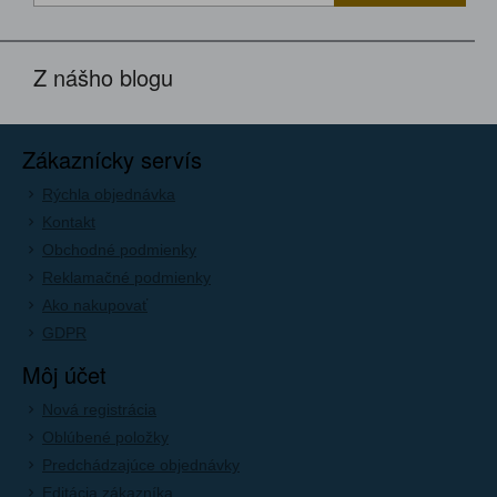
Z nášho blogu
Zákaznícky servís
Rýchla objednávka
Kontakt
Obchodné podmienky
Reklamačné podmienky
Ako nakupovať
GDPR
Môj účet
Nová registrácia
Oblúbené položky
Predchádzajúce objednávky
Editácia zákazníka