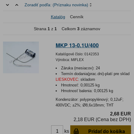
Zoradiť podľa:
(Príznaku novinka)
Katalóg
Cenník
Strana
1
z
1
Celkom
3
záznamov
MKP 13-0.1U/400
Katalógové číslo:
0142353
Výrobca:
MIFLEX
Záruka (mesiacov):
24
Termín dodania(prac.dni)-platí pre sklad
LIESKOVEC
:
skladom
Hmotnosť:
0,00125 kg
Hmotnosť balenia:
0,00125 kg
Kondenzátor: polypropylénový; 0,12uF;
400VDC; ±2%; Ø8,6x18mm; THT
2,68 EUR
2,18 EUR (Cena bez DPH)
Pridať do košíka
ks