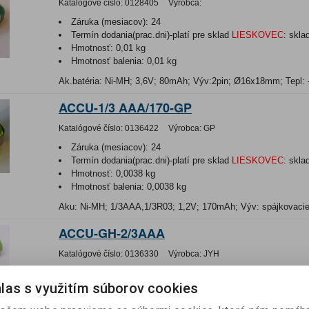
Katalógové číslo:
0128405
Výrobca:
Záruka (mesiacov):
24
Termín dodania(prac.dni)-platí pre sklad
LIESKOVEC
:
skla
Hmotnosť:
0,01 kg
Hmotnosť balenia:
0,01 kg
Ak.batéria: Ni-MH; 3,6V; 80mAh; Výv:2pin; Ø16x18mm; Tepl:
ACCU-1/3 AAA/170-GP
Katalógové číslo:
0136422
Výrobca:
GP
Záruka (mesiacov):
24
Termín dodania(prac.dni)-platí pre sklad
LIESKOVEC
:
skla
Hmotnosť:
0,0038 kg
Hmotnosť balenia:
0,0038 kg
Aku: Ni-MH; 1/3AAA,1/3R03; 1,2V; 170mAh; Výv: spájkovaci
ACCU-GH-2/3AAA
Katalógové číslo:
0136330
Výrobca:
JYH
Záruka (mesiacov):
24
las s využitím súborov cookies
Termín dodania(prac.dni)-platí pre sklad
LIESKOVEC
:
skla
Hmotnosť:
0,0073 kg