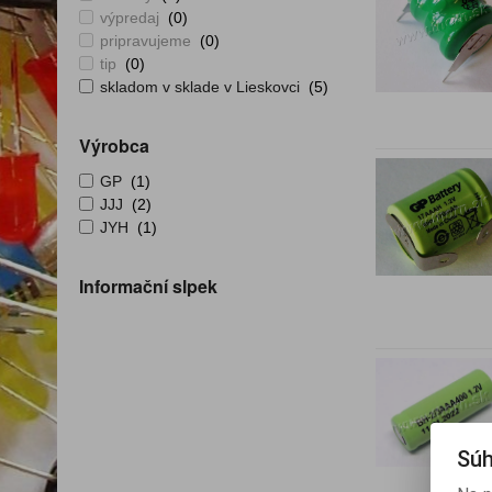
výpredaj
(0)
pripravujeme
(0)
tip
(0)
skladom v sklade v Lieskovci
(5)
Výrobca
GP
(1)
JJJ
(2)
JYH
(1)
Informační slpek
Súh