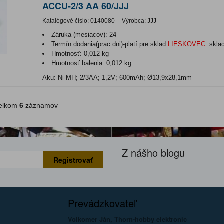
ACCU-2/3 AA 60/JJJ
Katalógové číslo:
0140080
Výrobca:
JJJ
Záruka (mesiacov):
24
Termín dodania(prac.dni)-platí pre sklad
LIESKOVEC
:
skla
Hmotnosť:
0,012 kg
Hmotnosť balenia:
0,012 kg
Aku: Ni-MH; 2/3AA; 1,2V; 600mAh; Ø13,9x28,1mm
lkom
6
záznamov
Z nášho blogu
Registrovať
Prevádzkovateľ
Volkomer Ján, Thorn-hobby elektronic
a