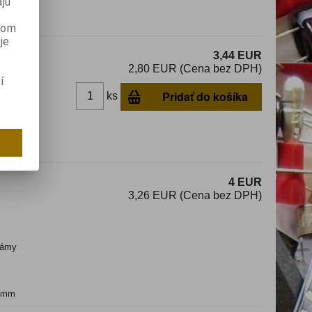
jú
anom
je
3,44 EUR
2,80 EUR (Cena bez DPH)
í
Pridať do košíka
ks
dom
y
4 EUR
3,26 EUR (Cena bez DPH)
ámy
50mm