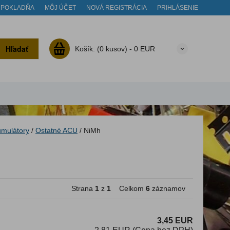
POKLADŇA
MÔJ ÚČET
NOVÁ REGISTRÁCIA
PRIHLÁSENIE
Hľadať
Košík:
(0 kusov) -
0 EUR
mulátory
/
Ostatné ACU
/
NiMh
Strana
1
z
1
Celkom
6
záznamov
3,45 EUR