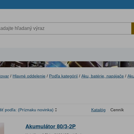
tovar
/
Hlavné oddelenie
/
Podľa kategórií
/
Aku, batérie, napájače
/
Aku
iť podľa:
(Príznaku novinka)
Katalóg
Cenník
Akumulátor 80/3-2P