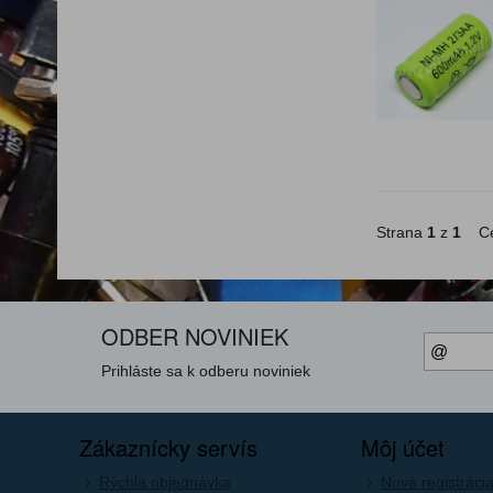
Strana
1
z
1
Ce
ODBER NOVINIEK
Prihláste sa k odberu noviniek
Zákaznícky servís
Môj účet
Rýchla objednávka
Nová registráci