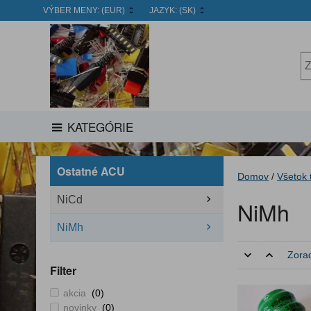
VÝBER MENY:
(EUR)
JAZYK:
(SK)
KATEGÓRIE
Ostatné ACU
Domov
/
Všetok 
NiCd
NiMh
NiMh
Zorad
Filter
akcia
(0)
novinky
(0)