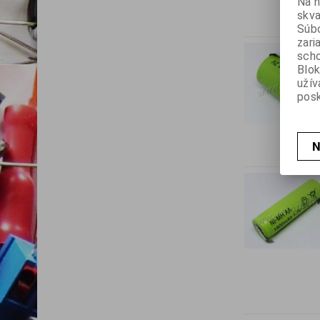
Na n
skva
Súbo
zari
scho
Blok
užív
posk
N