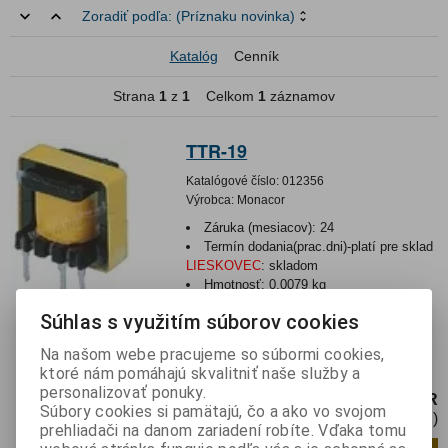
Zoradiť podľa:
(Príznaku novinka)
Katalóg
Cenník
Strana
1
z
1
Celkom
1
záznamov
TTR-19
Katalógové číslo:
012356
Výrobca:
Monacor
Záruka (mesiacov):
24
Termín dodania(prac.dni)-platí pre sklad
LIESKOVEC
:
skladom
Hmotnosť:
0,0079 kg
Hmotnosť balenia:
0,0079 kg
Súhlas s využitím súborov cookies
Zapaľovacie trafo pre xenónové
výbojky.Trigger transformer, for Xenon
Na našom webe pracujeme so súbormi cookies,
flash lamps and discharge tube...
ktoré nám pomáhajú skvalitniť naše služby a
personalizovať ponuky.
3,25 EUR
Súbory cookies si pamätajú, čo a ako vo svojom
2,65 EUR (Cena bez DPH)
prehliadači na danom zariadení robíte. Vďaka tomu