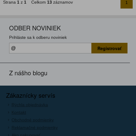
Strana
1
z
1
Celkom
13
záznamov
1
ODBER NOVINIEK
Prihláste sa k odberu noviniek
Registrovať
Z nášho blogu
Zákaznícky servís
Rýchla objednávka
Kontakt
Obchodné podmienky
Reklamačné podmienky
Ako nakupovať