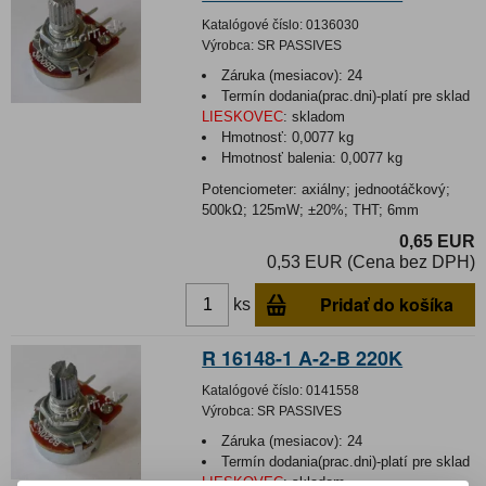
Katalógové číslo:
0136030
Výrobca:
SR PASSIVES
Záruka (mesiacov):
24
Termín dodania(prac.dni)-platí pre sklad
LIESKOVEC
:
skladom
Hmotnosť:
0,0077 kg
Hmotnosť balenia:
0,0077 kg
Potenciometer: axiálny; jednootáčkový;
500kΩ; 125mW; ±20%; THT; 6mm
0,65 EUR
0,53 EUR (Cena bez DPH)
Pridať do košíka
ks
R 16148-1 A-2-B 220K
Katalógové číslo:
0141558
Výrobca:
SR PASSIVES
Záruka (mesiacov):
24
Termín dodania(prac.dni)-platí pre sklad
LIESKOVEC
:
skladom