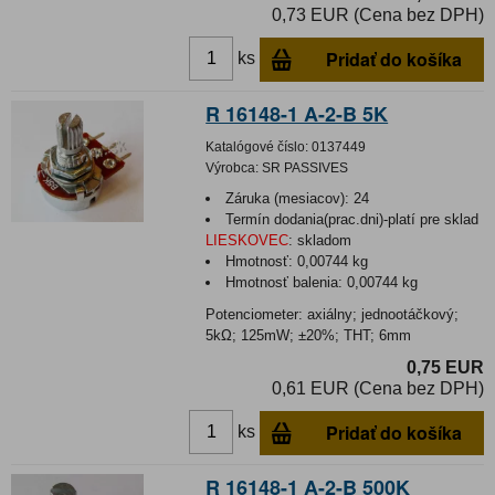
0,73 EUR (Cena bez DPH)
Pridať do košíka
ks
R 16148-1 A-2-B 5K
Katalógové číslo:
0137449
Výrobca:
SR PASSIVES
Záruka (mesiacov):
24
Termín dodania(prac.dni)-platí pre sklad
LIESKOVEC
:
skladom
Hmotnosť:
0,00744 kg
Hmotnosť balenia:
0,00744 kg
Potenciometer: axiálny; jednootáčkový;
5kΩ; 125mW; ±20%; THT; 6mm
0,75 EUR
0,61 EUR (Cena bez DPH)
Pridať do košíka
ks
R 16148-1 A-2-B 500K