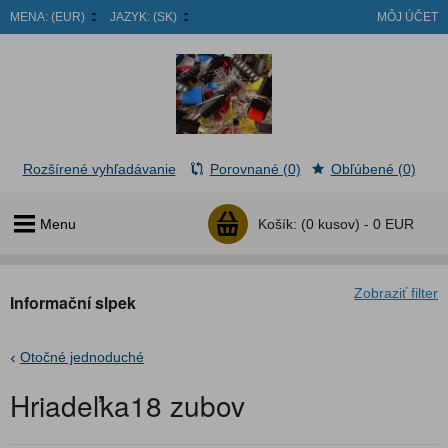
MENA:
(EUR)
JAZYK:
(SK)
MÔJ ÚČET
Rozšírené vyhľadávanie
Porovnané (0)
Obľúbené (0)
Menu
Košík:
(0 kusov) -
0 EUR
Zobraziť filter
Informační slpek
Otočné jednoduché
Hriadeľka18 zubov