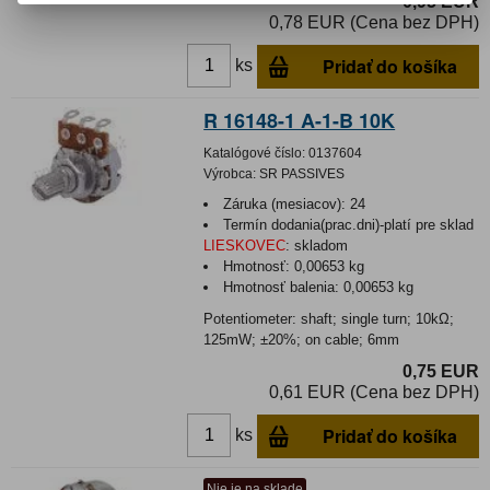
0,95 EUR
0,78 EUR (Cena bez DPH)
Pridať do košíka
ks
R 16148-1 A-1-B 10K
Katalógové číslo:
0137604
Výrobca:
SR PASSIVES
Záruka (mesiacov):
24
Termín dodania(prac.dni)-platí pre sklad
LIESKOVEC
:
skladom
Hmotnosť:
0,00653 kg
Hmotnosť balenia:
0,00653 kg
Potentiometer: shaft; single turn; 10kΩ;
125mW; ±20%; on cable; 6mm
0,75 EUR
0,61 EUR (Cena bez DPH)
Pridať do košíka
ks
Nie je na sklade