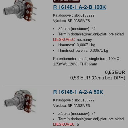
R 16148-1 A-2-B 100K
Katalógové číslo:
0138229
Výrobca:
SR PASSIVES
Záruka (mesiacov):
24
Termín dodania(prac.dni)-platí pre sklad
LIESKOVEC
:
neznámy
Hmotnosť:
0,00671 kg
Hmotnosť balenia:
0,00671 kg
Potentiometer: shaft; single turn; 100kΩ;
125mW; ±20%; THT; 6mm
0,65 EUR
0,53 EUR (Cena bez DPH)
R 16148-1 A-2-A 50K
Katalógové číslo:
0138779
Výrobca:
SR PASSIVES
Záruka (mesiacov):
24
Termín dodania(prac.dni)-platí pre sklad
LIESKOVEC
:
5