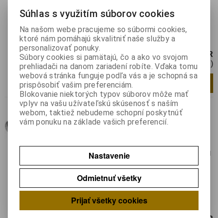
Hmotnosť:
0,0077 kg
Súhlas s využitím súborov cookies
Hmotnosť balenia:
0,0077 kg
Na našom webe pracujeme so súbormi cookies,
Potenciometer: axiálny; jednootáčkový;
ktoré nám pomáhajú skvalitniť naše služby a
220kΩ; 125mW; ±20%; THT; 6mm
personalizovať ponuky.
0,85 EUR
Súbory cookies si pamätajú, čo a ako vo svojom
0,70 EUR (Cena bez DPH)
prehliadači na danom zariadení robíte. Vďaka tomu
webová stránka funguje podľa vás a je schopná sa
Pridať do košíka
ks
prispôsobiť vašim preferenciám.
Blokovanie niektorých typov súborov môže mať
vplyv na vašu užívateľskú skúsenosť s naším
R 16148-1 A-2-A 100K
webom, taktiež nebudeme schopní poskytnúť
vám ponuku na základe vašich preferencií.
Katalógové číslo:
0137673
Výrobca:
SR PASSIVES
Záruka (mesiacov):
24
Nastavenie
Termín dodania(prac.dni)-platí pre sklad
LIESKOVEC
:
skladom
Hmotnosť:
0,0074 kg
Odmietnuť všetky
Hmotnosť balenia:
0,0074 kg
Potenciometer: axiálny; jednootáčkový;
Prijať všetky cookies
100kΩ; 125mW; ±20%; THT; 6mm