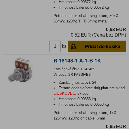
Hmotnosť:
0,00572 kg
Hmotnosť balenia:
0,00572 kg
Potentiometer: shaft; single turn; 50kΩ;
63mW; ±20%; THT; 6mm; metal
0,63 EUR
0,52 EUR (Cena bez DPH)
Pridať do košíka
ks
R 16148-1 A-1-B 1K
Katalógové číslo:
0142469
Výrobca:
SR PASSIVES
Záruka (mesiacov):
24
Termín dodania(prac.dni)-platí pre sklad
LIESKOVEC
:
skladom
Hmotnosť:
0,00653 kg
Hmotnosť balenia:
0,00653 kg
Potentiometer: shaft; single turn; 1kΩ;
125mW; ±20%; on cable; 6mm
0,65 EUR