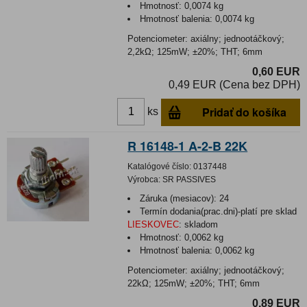
Hmotnosť:
0,0074 kg
Hmotnosť balenia:
0,0074 kg
Potenciometer: axiálny; jednootáčkový;
2,2kΩ; 125mW; ±20%; THT; 6mm
0,60 EUR
0,49 EUR (Cena bez DPH)
Pridať do košíka
ks
R 16148-1 A-2-B 22K
Katalógové číslo:
0137448
Výrobca:
SR PASSIVES
Záruka (mesiacov):
24
Termín dodania(prac.dni)-platí pre sklad
LIESKOVEC
:
skladom
Hmotnosť:
0,0062 kg
Hmotnosť balenia:
0,0062 kg
Potenciometer: axiálny; jednootáčkový;
22kΩ; 125mW; ±20%; THT; 6mm
0,89 EUR