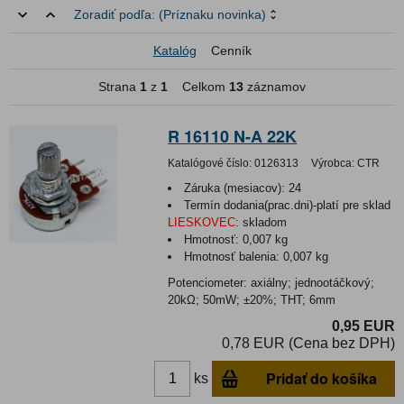
Zoradiť podľa:
(Príznaku novinka)
Katalóg
Cenník
Strana
1
z
1
Celkom
13
záznamov
R 16110 N-A 22K
Katalógové číslo:
0126313
Výrobca:
CTR
Záruka (mesiacov):
24
Termín dodania(prac.dni)-platí pre sklad
LIESKOVEC
:
skladom
Hmotnosť:
0,007 kg
Hmotnosť balenia:
0,007 kg
Potenciometer: axiálny; jednootáčkový;
20kΩ; 50mW; ±20%; THT; 6mm
0,95 EUR
0,78 EUR (Cena bez DPH)
Pridať do košíka
ks