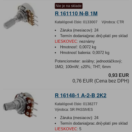
Nie je na sklade
R 161110 N-B 1M
Katalógové číslo:
0133007
Výrobca:
CTR
Záruka (mesiacov):
24
Termín dodania(prac.dni)-platí pre sklad
LIESKOVEC
:
neznámy
Hmotnosť:
0,0072 kg
Hmotnosť balenia:
0,0072 kg
Potenciometer: axiálny; jednootáčkový;
1MΩ; 100mW; ±20%; THT; 6mm
0,93 EUR
0,76 EUR (Cena bez DPH)
R 16148-1 A-2-B 2K2
Katalógové číslo:
0138277
Výrobca:
SR PASSIVES
Záruka (mesiacov):
24
Termín dodania(prac.dni)-platí pre sklad
LIESKOVEC
:
5