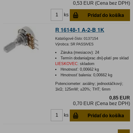
0,53 EUR (Cena bez DPH)
Pridať do košíka
ks
R 16148-1 A-2-B 1K
Katalógové číslo:
0137154
Výrobca:
SR PASSIVES
Záruka (mesiacov):
24
Termín dodania(prac.dni)-platí pre sklad
LIESKOVEC
:
skladom
Hmotnosť:
0,00662 kg
Hmotnosť balenia:
0,00662 kg
Potenciometer: axiálny; jednootáčkový;
1kΩ; 125mW; ±20%; THT; 6mm
0,85 EUR
0,70 EUR (Cena bez DPH)
Pridať do košíka
ks