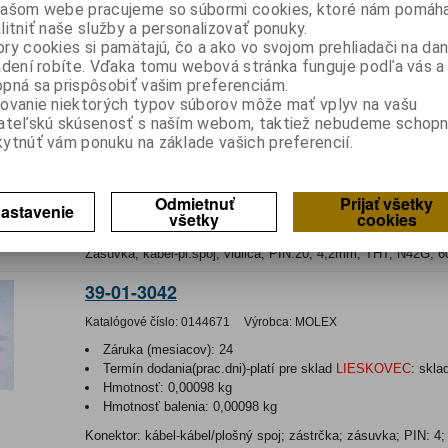
Hmotnosť:
0,00028 kg
ašom webe pracujeme so súbormi cookies, ktoré nám pomáha
Hmotnosť balenia:
0,00028 kg
litniť naše služby a personalizovať ponuky.
ry cookies si pamätajú, čo a ako vo svojom prehliadači na d
Kontakt; zásuvka; 0,32÷0,82mm2; 22÷18AWG; pocínovaný; k
adení robíte. Vďaka tomu webová stránka funguje podľa vás a 
pná sa prispôsobiť vašim preferenciám.
ovanie niektorých typov súborov môže mať vplyv na vašu
N 42 GK-20
ateľskú skúsenosť s naším webom, taktiež nebudeme schopn
ytnúť vám ponuku na základe vašich preferencií.
Katalógové číslo:
0128550
Výrobca:
Ninigi
Záruka (mesiacov):
24
Termín dodania(prac.dni)-platí pre sklad
LIESKOVEC
:
skla
Odmietnuť
Prijať všetky
Hmotnosť:
0,00701 kg
astavenie
všetky
cookies
Hmotnosť balenia:
0,00701 kg
Zásuvka; kábel-pl.spoj; vidlica; PIN:20; 4,2mm; THT; N42G; 
39-01-3042
Katalógové číslo:
0144671
Výrobca:
MOLEX
Záruka (mesiacov):
24
Termín dodania(prac.dni)-platí pre sklad
LIESKOVEC
:
skla
Hmotnosť:
0,00098 kg
Hmotnosť balenia:
0,00098 kg
Konektor: kábel-kábel/plošný spoj; zástrčka; zásuvka; PIN: 4