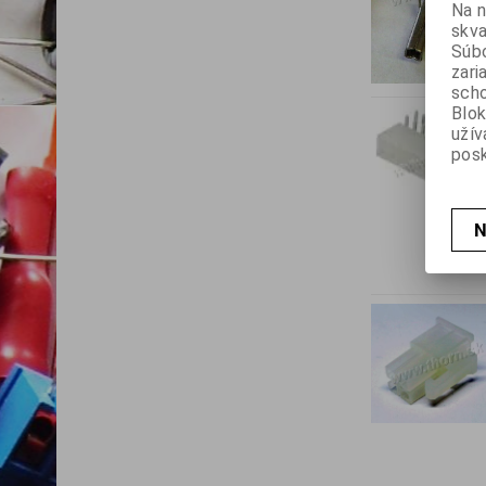
Na n
skva
Súbo
zari
scho
Blok
užív
posk
N