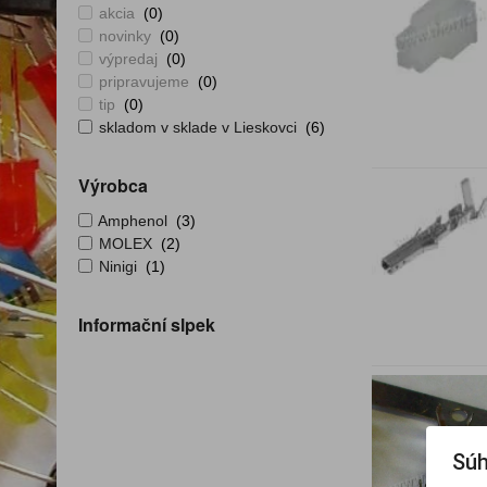
akcia
(0)
novinky
(0)
výpredaj
(0)
pripravujeme
(0)
tip
(0)
skladom v sklade v Lieskovci
(6)
Výrobca
Amphenol
(3)
MOLEX
(2)
Ninigi
(1)
Informační slpek
Súh