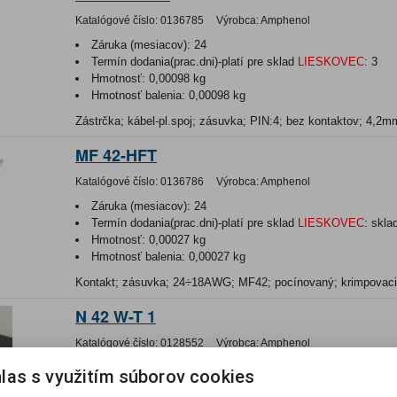
Katalógové číslo:
0136785
Výrobca:
Amphenol
Záruka (mesiacov):
24
Termín dodania(prac.dni)-platí pre sklad
LIESKOVEC
:
3
Hmotnosť:
0,00098 kg
Hmotnosť balenia:
0,00098 kg
Zástrčka; kábel-pl.spoj; zásuvka; PIN:4; bez kontaktov; 4,2m
MF 42-HFT
Katalógové číslo:
0136786
Výrobca:
Amphenol
Záruka (mesiacov):
24
Termín dodania(prac.dni)-platí pre sklad
LIESKOVEC
:
skla
Hmotnosť:
0,00027 kg
Hmotnosť balenia:
0,00027 kg
Kontakt; zásuvka; 24÷18AWG; MF42; pocínovaný; krimpovaci
N 42 W-T 1
Katalógové číslo:
0128552
Výrobca:
Amphenol
Záruka (mesiacov):
24
las s využitím súborov cookies
Termín dodania(prac.dni)-platí pre sklad
LIESKOVEC
:
skla