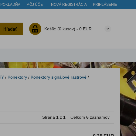
POKLADŇA
MÔJ ÚČET
NOVÁ REGISTRÁCIA
PRIHLÁSENIE
Hľadať
Košík:
(0 kusov) -
0 EUR
KY
/
Konektory
/
Konektory signálové rastrové
/
Strana
1
z
1
Celkom
6
záznamov