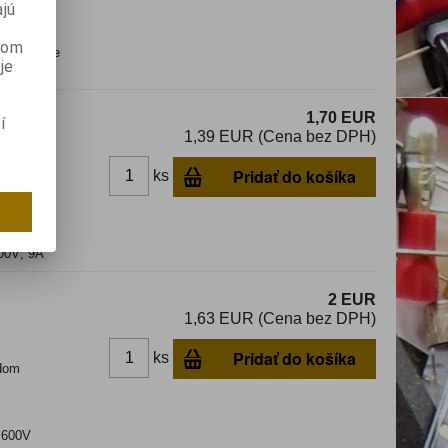
jú
anom
rimpovacie
je
1,70 EUR
í
1,39 EUR (Cena bez DPH)
Pridať do košíka
ks
dom
600V; 9A
2 EUR
1,63 EUR (Cena bez DPH)
Pridať do košíka
ks
dom
; 600V