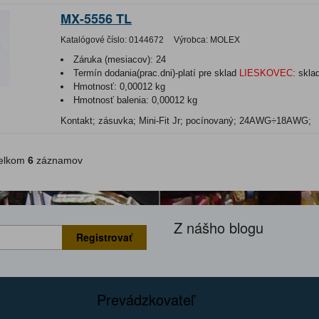
MX-5556 TL
Katalógové číslo:
0144672
Výrobca:
MOLEX
Záruka (mesiacov):
24
Termín dodania(prac.dni)-platí pre sklad
LIESKOVEC
:
skla
Hmotnosť:
0,00012 kg
Hmotnosť balenia:
0,00012 kg
Kontakt; zásuvka; Mini-Fit Jr; pocínovaný; 24AWG÷18AWG;
lkom
6
záznamov
Z nášho blogu
Registrovať
Prevádzkovateľ