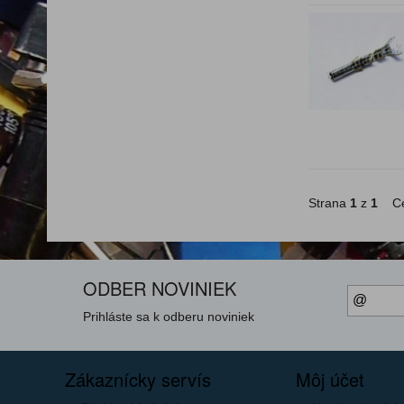
Strana
1
z
1
Ce
ODBER NOVINIEK
Prihláste sa k odberu noviniek
Zákaznícky servís
Môj účet