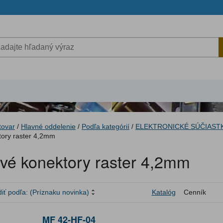
tovar
/
Hlavné oddelenie
/
Podľa kategórií
/
ELEKTRONICKÉ SÚČIAST
tory raster 4,2mm
ové konektory raster 4,2mm
iť podľa:
(Príznaku novinka)
Katalóg
Cenník
MF 42-HF-04