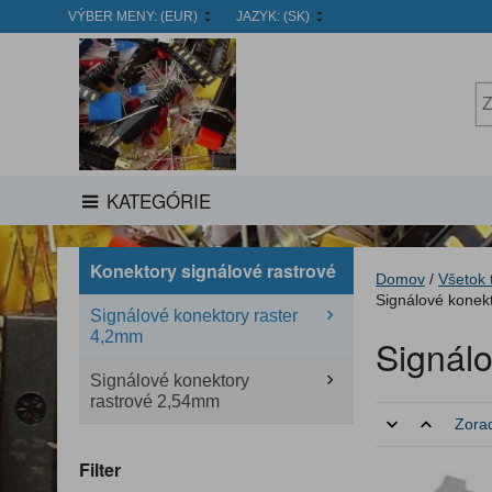
VÝBER MENY:
(EUR)
JAZYK:
(SK)
KATEGÓRIE
Konektory signálové rastrové
Domov
/
Všetok 
Signálové konek
Signálové konektory raster
4,2mm
Signál
Signálové konektory
rastrové 2,54mm
Zorad
Filter