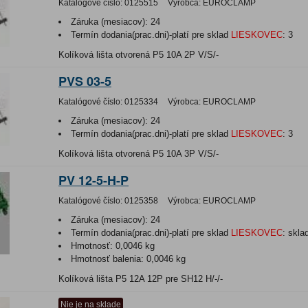
Katalógové číslo:
0125515
Výrobca:
EUROCLAMP
Záruka (mesiacov):
24
Termín dodania(prac.dni)-platí pre sklad
LIESKOVEC
:
3
Kolíková lišta otvorená P5 10A 2P V/S/-
PVS 03-5
Katalógové číslo:
0125334
Výrobca:
EUROCLAMP
Záruka (mesiacov):
24
Termín dodania(prac.dni)-platí pre sklad
LIESKOVEC
:
3
Kolíková lišta otvorená P5 10A 3P V/S/-
PV 12-5-H-P
Katalógové číslo:
0125358
Výrobca:
EUROCLAMP
Záruka (mesiacov):
24
Termín dodania(prac.dni)-platí pre sklad
LIESKOVEC
:
skla
Hmotnosť:
0,0046 kg
Hmotnosť balenia:
0,0046 kg
Kolíková lišta P5 12A 12P pre SH12 H/-/-
Nie je na sklade