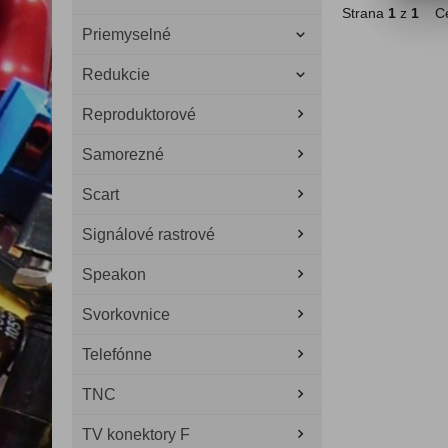
Strana
1
z
1
Ce
Priemyselné
Redukcie
Reproduktorové
Samorezné
Scart
Signálové rastrové
Speakon
Svorkovnice
Telefónne
TNC
TV konektory F