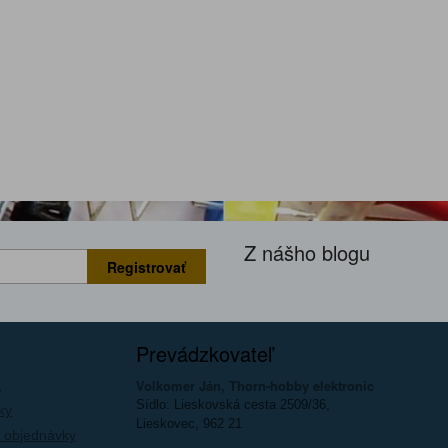
Z nášho blogu
Registrovať
Prevádzkovateľ
Volkomer Ján, Thorn-hobby elektronic
a
Sídlo: Lieskovská cesta 2509/36,
ky
Lieskovec, 962 21
 objednávky