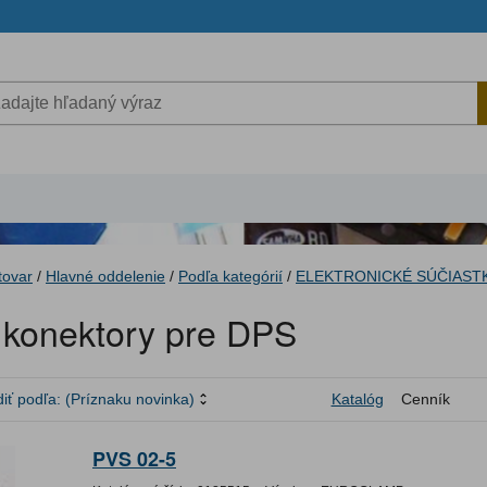
tovar
/
Hlavné oddelenie
/
Podľa kategórií
/
ELEKTRONICKÉ SÚČIAST
é konektory pre DPS
iť podľa:
(Príznaku novinka)
Katalóg
Cenník
PVS 02-5