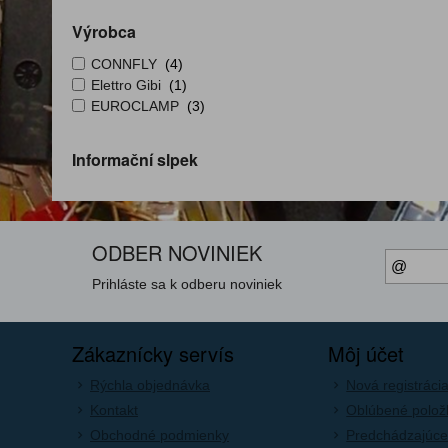
Výrobca
CONNFLY
(4)
Elettro Gibi
(1)
EUROCLAMP
(3)
Informační slpek
ODBER NOVINIEK
Prihláste sa k odberu noviniek
Zákaznícky servís
Môj účet
Rýchla objednávka
Nová registráci
Kontakt
Oblúbené polož
Obchodné podmienky
Predchádzajúce