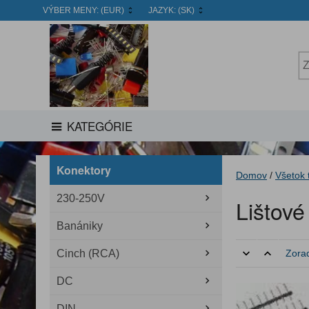
VÝBER MENY:
(EUR)
JAZYK:
(SK)
KATEGÓRIE
Konektory
Domov
/
Všetok 
230-250V
Lištov
Banániky
Cinch (RCA)
Zorad
DC
DIN