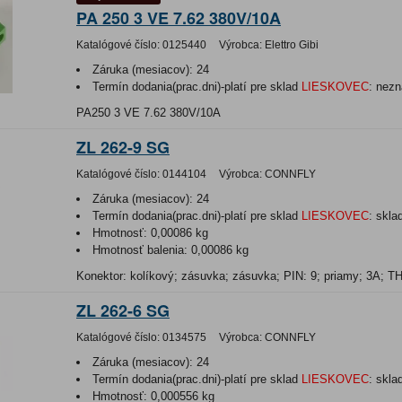
PA 250 3 VE 7.62 380V/10A
Katalógové číslo:
0125440
Výrobca:
Elettro Gibi
Záruka (mesiacov):
24
Termín dodania(prac.dni)-platí pre sklad
LIESKOVEC
:
nezn
PA250 3 VE 7.62 380V/10A
ZL 262-9 SG
Katalógové číslo:
0144104
Výrobca:
CONNFLY
Záruka (mesiacov):
24
Termín dodania(prac.dni)-platí pre sklad
LIESKOVEC
:
skla
Hmotnosť:
0,00086 kg
Hmotnosť balenia:
0,00086 kg
Konektor: kolíkový; zásuvka; zásuvka; PIN: 9; priamy; 3A; 
ZL 262-6 SG
Katalógové číslo:
0134575
Výrobca:
CONNFLY
Záruka (mesiacov):
24
Termín dodania(prac.dni)-platí pre sklad
LIESKOVEC
:
skla
Hmotnosť:
0,000556 kg