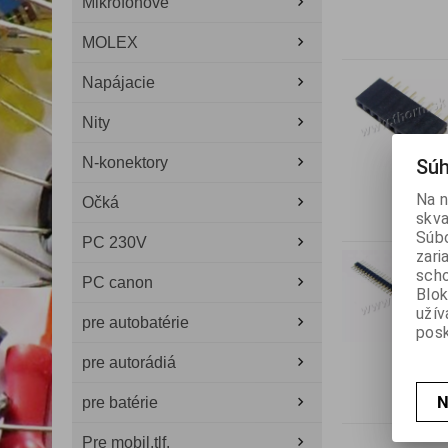
Mikrofónové
MOLEX
Napájacie
Nity
N-konektory
Súh
Na n
Očká
skva
Súbo
PC 230V
zari
scho
PC canon
Blok
užív
pre autobatérie
posk
pre autorádiá
N
pre batérie
Pre mobil.tlf.