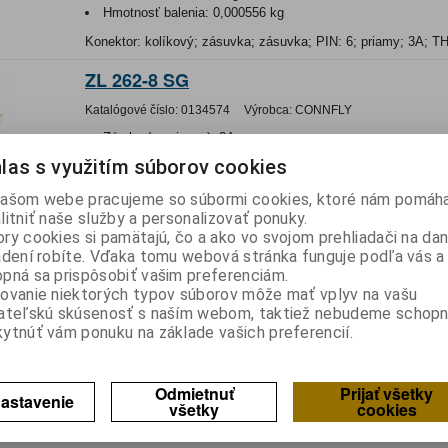
Hmotnosť balenia:
0,000556 kg
Konektor: kolíkový; zásuvka; zásuvka; PIN: 6; priamy; 3A; 
ZL 262-8 SG
Katalógové číslo:
0134574
Výrobca:
CONNFLY
Záruka (mesiacov):
24
Termín dodania(prac.dni)-platí pre sklad
LIESKOVEC
:
skla
las s využitím súborov cookies
Hmotnosť:
0,000714 kg
Hmotnosť balenia:
0,000714 kg
ašom webe pracujeme so súbormi cookies, ktoré nám pomáha
litniť naše služby a personalizovať ponuky.
Konektor: kolíkový; zásuvka; zásuvka; PIN: 8; priamy; 3A; 
ry cookies si pamätajú, čo a ako vo svojom prehliadači na d
adení robíte. Vďaka tomu webová stránka funguje podľa vás a 
STS-32 P-K
pná sa prispôsobiť vašim preferenciám.
ovanie niektorých typov súborov môže mať vplyv na vašu
Katalógové číslo:
0138936
Výrobca:
CONNFLY
ateľskú skúsenosť s naším webom, taktiež nebudeme schopn
Záruka (mesiacov):
24
ytnúť vám ponuku na základe vašich preferencií.
Termín dodania(prac.dni)-platí pre sklad
LIESKOVEC
:
skla
Hmotnosť:
0,0036 kg
Hmotnosť balenia:
0,0036 kg
Odmietnuť
Prijať všetky
astavenie
všetky
cookies
Konektor: kolíkový; kolíková lišta; vidlica; PIN: 32; priamy; T