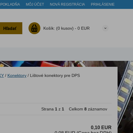
POKLADŇA
MÔJ ÚČET
NOVÁ REGISTRÁCIA
PRIHLÁSENIE
Hľadať
Košík:
(0 kusov) -
0 EUR
KY
/
Konektory
/
Lištové konektory pre DPS
Strana
1
z
1
Celkom
8
záznamov
0,10 EUR