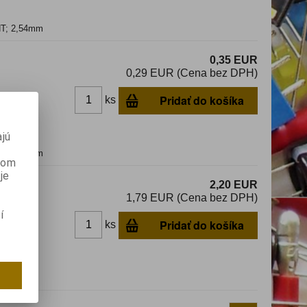
THT; 2,54mm
0,35 EUR
0,29 EUR (Cena bez DPH)
Pridať do košíka
ks
dom
jú
THT; 2,54mm
anom
je
2,20 EUR
1,79 EUR (Cena bez DPH)
í
Pridať do košíka
ks
dom
HT