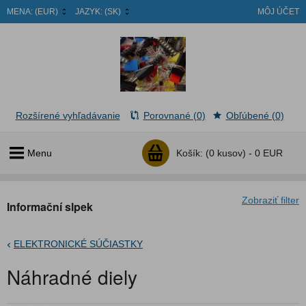
MENA:
(EUR)
JAZYK:
(SK)
MÔJ ÚČET
Rozšírené vyhľadávanie
Porovnané (0)
Obľúbené (0)
Menu
Košík:
(0 kusov) -
0 EUR
Zobraziť filter
Informační slpek
ELEKTRONICKÉ SÚČIASTKY
Náhradné diely