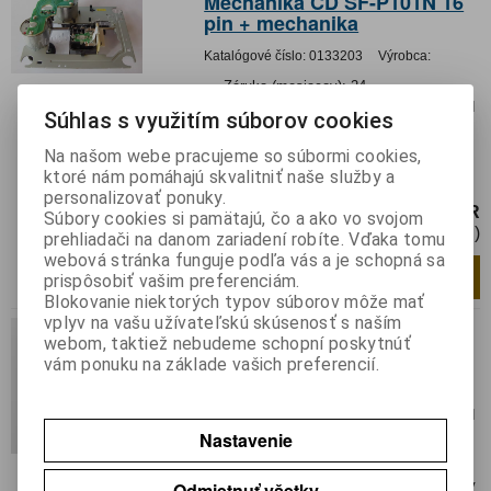
Mechanika CD SF-P101N 16
pin + mechanika
Katalógové číslo:
0133203
Výrobca:
Záruka (mesiacov):
24
Termín dodania(prac.dni)-platí pre sklad
Súhlas s využitím súborov cookies
LIESKOVEC
:
skladom
Hmotnosť balenia:
0,1515 kg
Na našom webe pracujeme so súbormi cookies,
ktoré nám pomáhajú skvalitniť naše služby a
SF-P101N 16 pin + mechanika
personalizovať ponuky.
22,26 EUR
Súbory cookies si pamätajú, čo a ako vo svojom
18,10 EUR (Cena bez DPH)
prehliadači na danom zariadení robíte. Vďaka tomu
webová stránka funguje podľa vás a je schopná sa
Pridať do košíka
ks
prispôsobiť vašim preferenciám.
Blokovanie niektorých typov súborov môže mať
vplyv na vašu užívateľskú skúsenosť s naším
CD SOHAAU
webom, taktiež nebudeme schopní poskytnúť
vám ponuku na základe vašich preferencií.
Katalógové číslo:
0133204
Výrobca:
Záruka (mesiacov):
24
Termín dodania(prac.dni)-platí pre sklad
Nastavenie
LIESKOVEC
:
skladom
Hmotnosť balenia:
0,0383 kg
Odmietnuť všetky
SOH-AAV optika; náhradný diel =SOHAAV,