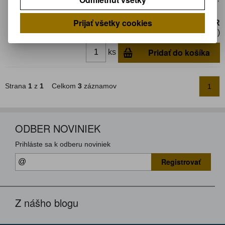
SOH-AAV
Prijať všetky cookies
12,07 EUR
9,82 EUR (Cena bez DPH)
Pridať do košíka
ks
Strana
1
z
1
Celkom
3
záznamov
1
ODBER NOVINIEK
Prihláste sa k odberu noviniek
Registrovať
Z nášho blogu