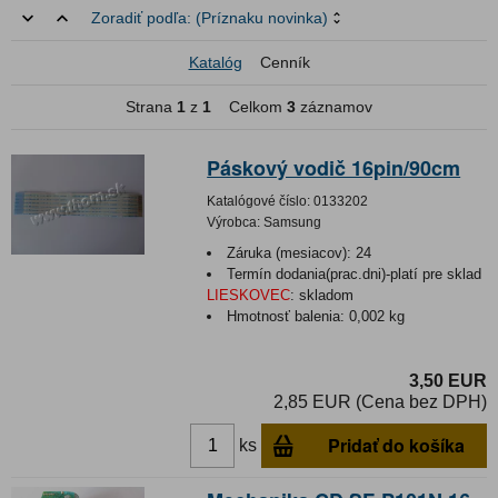
Zoradiť podľa:
(Príznaku novinka)
Katalóg
Cenník
Strana
1
z
1
Celkom
3
záznamov
Páskový vodič 16pin/90cm
Katalógové číslo:
0133202
Výrobca:
Samsung
Záruka (mesiacov):
24
Termín dodania(prac.dni)-platí pre sklad
LIESKOVEC
:
skladom
Hmotnosť balenia:
0,002 kg
3,50 EUR
2,85 EUR (Cena bez DPH)
Pridať do košíka
ks