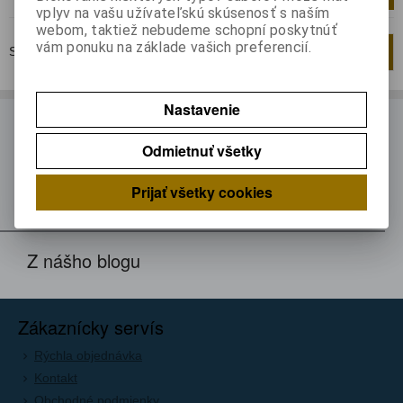
vplyv na vašu užívateľskú skúsenosť s naším
webom, taktiež nebudeme schopní poskytnúť
vám ponuku na základe vašich preferencií.
Strana
1
z
1
Celkom
1
záznamov
1
Nastavenie
ODBER NOVINIEK
Odmietnuť všetky
Prihláste sa k odberu noviniek
Registrovať
Prijať všetky cookies
Z nášho blogu
Zákaznícky servís
Rýchla objednávka
Kontakt
Obchodné podmienky