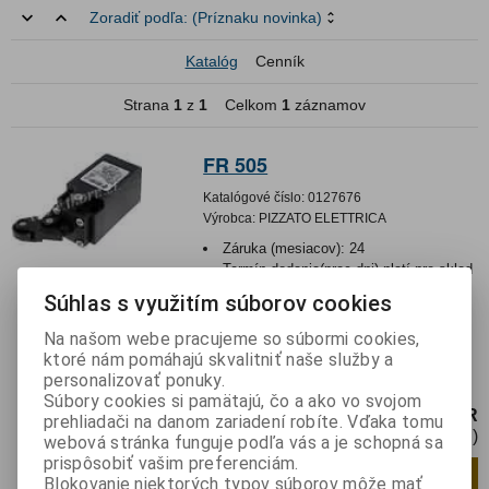
Zoradiť podľa:
(Príznaku novinka)
Katalóg
Cenník
Strana
1
z
1
Celkom
1
záznamov
FR 505
Katalógové číslo:
0127676
Výrobca:
PIZZATO ELETTRICA
Záruka (mesiacov):
24
Termín dodania(prac.dni)-platí pre sklad
LIESKOVEC
:
3
Súhlas s využitím súborov cookies
Hmotnosť:
0,07252 kg
Hmotnosť balenia:
0,07252 kg
Na našom webe pracujeme so súbormi cookies,
ktoré nám pomáhajú skvalitniť naše služby a
Koncový spínač; uhlová páčka s
personalizovať ponuky.
kladkou,otočná páčka s kladkou
Súbory cookies si pamätajú, čo a ako vo svojom
17,91 EUR
prehliadači na danom zariadení robíte. Vďaka tomu
14,56 EUR (Cena bez DPH)
webová stránka funguje podľa vás a je schopná sa
prispôsobiť vašim preferenciám.
Pridať do košíka
ks
Blokovanie niektorých typov súborov môže mať