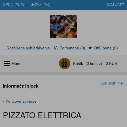
MENA:
(EUR)
JAZYK:
(SK)
MÔJ ÚČET
Rozšírené vyhľadávanie
Porovnané (0)
Obľúbené (0)
Menu
Košík:
(0 kusov) -
0 EUR
Zobraziť filter
Informační slpek
Koncové spínače
PIZZATO ELETTRICA