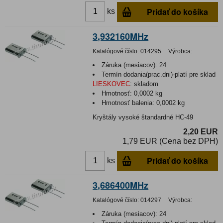
Pridať do košíka
ks
3,932160MHz
Katalógové číslo:
014295
Výrobca:
Záruka (mesiacov):
24
Termín dodania(prac.dni)-platí pre sklad
LIESKOVEC
:
skladom
Hmotnosť:
0,0002 kg
Hmotnosť balenia:
0,0002 kg
Kryštály vysoké štandardné HC-49
2,20 EUR
1,79 EUR (Cena bez DPH)
Pridať do košíka
ks
3,686400MHz
Katalógové číslo:
014297
Výrobca:
Záruka (mesiacov):
24