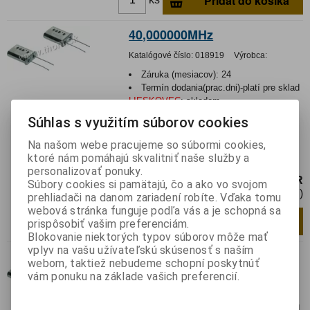
Pridať do košíka
40,000000MHz
Katalógové číslo:
018919
Výrobca:
Záruka (mesiacov):
24
Termín dodania(prac.dni)-platí pre sklad
LIESKOVEC
:
skladom
Hmotnosť:
0,0008 kg
Súhlas s využitím súborov cookies
Hmotnosť balenia:
0,0008 kg
Na našom webe pracujeme so súbormi cookies,
Rezonátor: kryštálový; 40MHz; ±30ppm;
ktoré nám pomáhajú skvalitniť naše služby a
16pF÷30pF; THT; HC49/U
personalizovať ponuky.
0,99 EUR
Súbory cookies si pamätajú, čo a ako vo svojom
0,81 EUR (Cena bez DPH)
prehliadači na danom zariadení robíte. Vďaka tomu
webová stránka funguje podľa vás a je schopná sa
Pridať do košíka
ks
prispôsobiť vašim preferenciám.
Blokovanie niektorých typov súborov môže mať
vplyv na vašu užívateľskú skúsenosť s naším
14,745600MHz
webom, taktiež nebudeme schopní poskytnúť
vám ponuku na základe vašich preferencií.
Katalógové číslo:
019114
Výrobca:
Záruka (mesiacov):
24
Termín dodania(prac.dni)-platí pre sklad