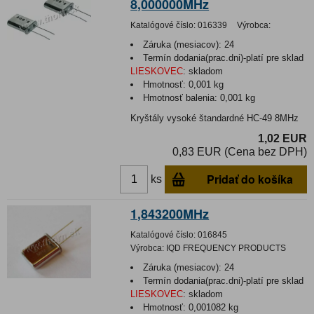
8,000000MHz
Katalógové číslo:
016339
Výrobca:
Záruka (mesiacov):
24
Termín dodania(prac.dni)-platí pre sklad
LIESKOVEC
:
skladom
Hmotnosť:
0,001 kg
Hmotnosť balenia:
0,001 kg
Kryštály vysoké štandardné HC-49 8MHz
1,02 EUR
0,83 EUR (Cena bez DPH)
Pridať do košíka
ks
1,843200MHz
Katalógové číslo:
016845
Výrobca:
IQD FREQUENCY PRODUCTS
Záruka (mesiacov):
24
Termín dodania(prac.dni)-platí pre sklad
LIESKOVEC
:
skladom
Hmotnosť:
0,001082 kg