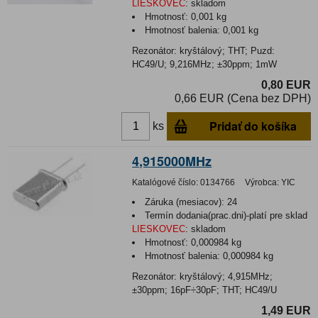
LIESKOVEC
:
skladom
Hmotnosť:
0,001 kg
Hmotnosť balenia:
0,001 kg
Rezonátor: kryštálový; THT; Puzd:
HC49/U; 9,216MHz; ±30ppm; 1mW
0,80 EUR
0,66 EUR (Cena bez DPH)
Pridať do košíka
ks
4,915000MHz
Katalógové číslo:
0134766
Výrobca:
YIC
Záruka (mesiacov):
24
Termín dodania(prac.dni)-platí pre sklad
LIESKOVEC
:
skladom
Hmotnosť:
0,000984 kg
Hmotnosť balenia:
0,000984 kg
Rezonátor: kryštálový; 4,915MHz;
±30ppm; 16pF÷30pF; THT; HC49/U
1,49 EUR