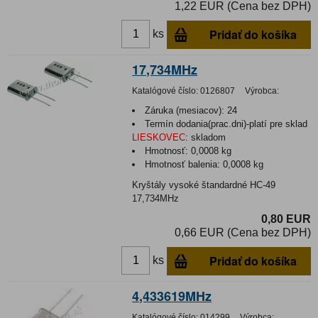
1,22 EUR (Cena bez DPH)
Pridať do košíka
ks
17,734MHz
Katalógové číslo:
0126807
Výrobca:
Záruka (mesiacov):
24
Termín dodania(prac.dni)-platí pre sklad
LIESKOVEC
:
skladom
Hmotnosť:
0,0008 kg
Hmotnosť balenia:
0,0008 kg
Kryštály vysoké štandardné HC-49
17,734MHz
0,80 EUR
0,66 EUR (Cena bez DPH)
Pridať do košíka
ks
4,433619MHz
Katalógové číslo:
014299
Výrobca: