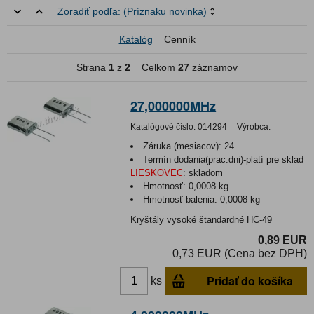
Zoradiť podľa:
(Príznaku novinka)
Katalóg
Cenník
Strana
1
z
2
Celkom
27
záznamov
27,000000MHz
Katalógové číslo:
014294
Výrobca:
Záruka (mesiacov):
24
Termín dodania(prac.dni)-platí pre sklad
LIESKOVEC
:
skladom
Hmotnosť:
0,0008 kg
Hmotnosť balenia:
0,0008 kg
Kryštály vysoké štandardné HC-49
0,89 EUR
0,73 EUR (Cena bez DPH)
Pridať do košíka
ks