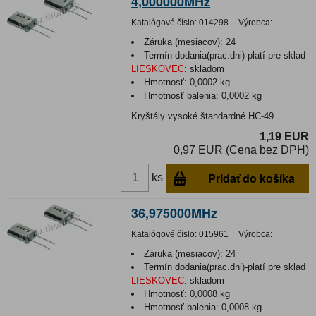
4,000000MHz
Katalógové číslo:
014298
Výrobca:
Záruka (mesiacov):
24
Termín dodania(prac.dni)-platí pre sklad
LIESKOVEC
:
skladom
Hmotnosť:
0,0002 kg
Hmotnosť balenia:
0,0002 kg
Kryštály vysoké štandardné HC-49
1,19 EUR
0,97 EUR (Cena bez DPH)
Pridať do košíka
ks
36,975000MHz
Katalógové číslo:
015961
Výrobca:
Záruka (mesiacov):
24
Termín dodania(prac.dni)-platí pre sklad
LIESKOVEC
:
skladom
Hmotnosť:
0,0008 kg
Hmotnosť balenia:
0,0008 kg