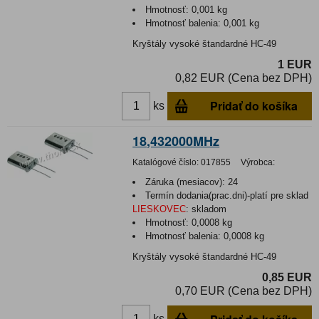
Hmotnosť:
0,001 kg
Hmotnosť balenia:
0,001 kg
Kryštály vysoké štandardné HC-49
1 EUR
0,82 EUR (Cena bez DPH)
Pridať do košíka
ks
18,432000MHz
Katalógové číslo:
017855
Výrobca:
Záruka (mesiacov):
24
Termín dodania(prac.dni)-platí pre sklad
LIESKOVEC
:
skladom
Hmotnosť:
0,0008 kg
Hmotnosť balenia:
0,0008 kg
Kryštály vysoké štandardné HC-49
0,85 EUR
0,70 EUR (Cena bez DPH)
ks