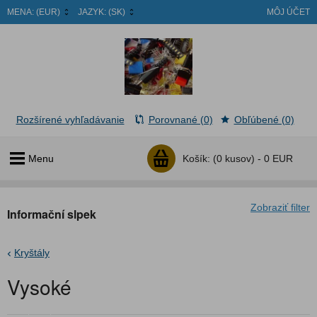
MENA:
(EUR)
JAZYK:
(SK)
MÔJ ÚČET
Rozšírené vyhľadávanie
Porovnané (0)
Obľúbené (0)
Menu
Košík:
(0 kusov) -
0 EUR
Zobraziť filter
Informační slpek
Kryštály
Vysoké