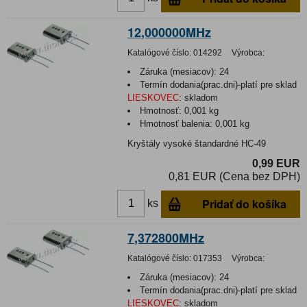
12,000000MHz
Katalógové číslo:
014292
Výrobca:
Záruka (mesiacov):
24
Termín dodania(prac.dni)-platí pre sklad
LIESKOVEC
:
skladom
Hmotnosť:
0,001 kg
Hmotnosť balenia:
0,001 kg
Kryštály vysoké štandardné HC-49
0,99 EUR
0,81 EUR (Cena bez DPH)
Pridať do košíka
ks
7,372800MHz
Katalógové číslo:
017353
Výrobca:
Záruka (mesiacov):
24
Termín dodania(prac.dni)-platí pre sklad
LIESKOVEC
:
skladom