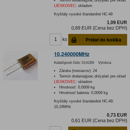
Termín dodania(prac.dni)-platí pre sklad
LIESKOVEC
:
skladom
Kryštály vysoké štandardné HC-49
1,09 EUR
0,89 EUR (Cena bez DPH)
Pridať do košíka
ks
10,240000MHz
Katalógové číslo:
014289
Výrobca:
Záruka (mesiacov):
24
Termín dodania(prac.dni)-platí pre sklad
LIESKOVEC
:
skladom
Hmotnosť:
0,0009 kg
Hmotnosť balenia:
0,0009 kg
Kryštály vysoké štandardné HC-49;
10,24MHz
0,73 EUR
0,61 EUR (Cena bez DPH)