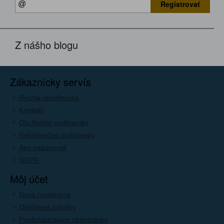
Registrovať
Z nášho blogu
Zákaznícky servís
Rýchla objednávka
Kontakt
Obchodné podmienky
Reklamačné podmienky
Ako nakupovať
GDPR
Môj účet
Nová registrácia
Oblúbené položky
Predchádzajúce objednávky