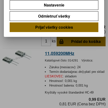
Nastavenie
LIESKOVEC
:
skladom
Hmotnosť:
0,0008 kg
Hmotnosť balenia:
0,0008 kg
Odmietnuť všetky
Kryštály vysoké štandardné HC-49
Prijať všetky cookies
0,89 EUR
0,73 EUR (Cena bez DPH)
Pridať do košíka
ks
11,059200MHz
Katalógové číslo:
014291
Výrobca:
Záruka (mesiacov):
24
Termín dodania(prac.dni)-platí pre sklad
LIESKOVEC
:
skladom
Hmotnosť:
0,001 kg
Hmotnosť balenia:
0,001 kg
Kryštály vysoké štandardné HC-49
0,99 EUR
0,81 EUR (Cena bez DPH)