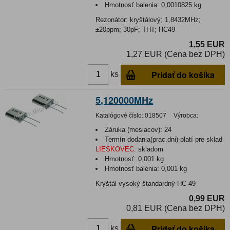
Hmotnosť balenia:
0,0010825 kg
Rezonátor: kryštálový; 1,8432MHz;
±20ppm; 30pF; THT; HC49
1,55 EUR
1,27 EUR (Cena bez DPH)
Pridať do košíka
ks
5,120000MHz
Katalógové číslo:
018507
Výrobca:
Záruka (mesiacov):
24
Termín dodania(prac.dni)-platí pre sklad
LIESKOVEC
:
skladom
Hmotnosť:
0,001 kg
Hmotnosť balenia:
0,001 kg
Kryštál vysoký štandardný HC-49
0,99 EUR
0,81 EUR (Cena bez DPH)
Pridať do košíka
ks