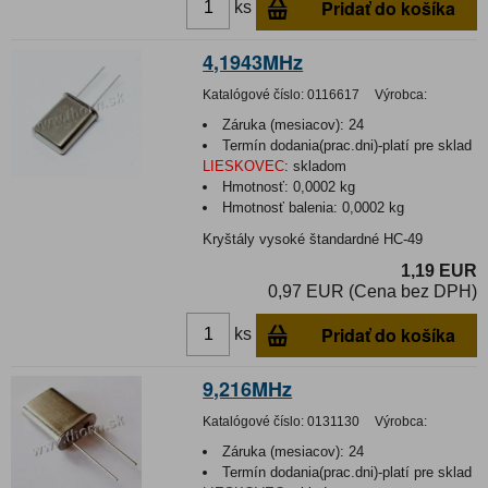
Pridať do košíka
ks
4,1943MHz
Katalógové číslo:
0116617
Výrobca:
Záruka (mesiacov):
24
Termín dodania(prac.dni)-platí pre sklad
LIESKOVEC
:
skladom
Hmotnosť:
0,0002 kg
Hmotnosť balenia:
0,0002 kg
Kryštály vysoké štandardné HC-49
1,19 EUR
0,97 EUR (Cena bez DPH)
Pridať do košíka
ks
9,216MHz
Katalógové číslo:
0131130
Výrobca:
Záruka (mesiacov):
24
Termín dodania(prac.dni)-platí pre sklad