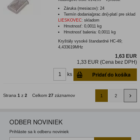
Záruka (mesiacov):
24
Termín dodania(prac.dni)-platí pre sklad
LIESKOVEC
:
skladom
Hmotnosť:
0,0011 kg
Hmotnosť balenia:
0,0011 kg
Kryštály vysoké štandardné HC-49;
4,433619MHz
1,63 EUR
1,33 EUR (Cena bez DPH)
Pridať do košíka
ks
Strana
1
z
2
Celkom
27
záznamov
1
2
ODBER NOVINIEK
Prihláste sa k odberu noviniek