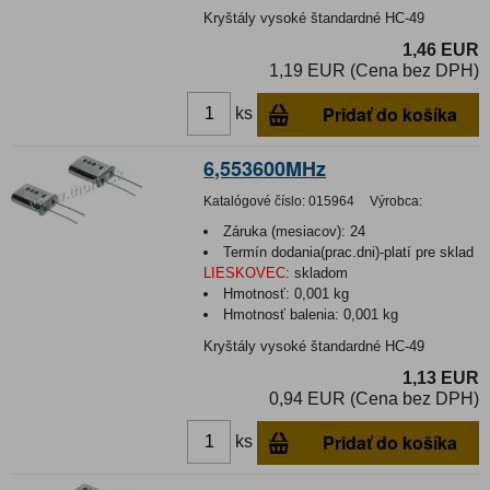
Kryštály vysoké štandardné HC-49
1,46 EUR
1,19 EUR (Cena bez DPH)
Pridať do košíka
ks
6,553600MHz
Katalógové číslo:
015964
Výrobca:
Záruka (mesiacov):
24
Termín dodania(prac.dni)-platí pre sklad
LIESKOVEC
:
skladom
Hmotnosť:
0,001 kg
Hmotnosť balenia:
0,001 kg
Kryštály vysoké štandardné HC-49
1,13 EUR
0,94 EUR (Cena bez DPH)
Pridať do košíka
ks