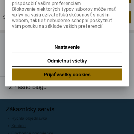
prispôsobiť vašim preferenciám.
Blokovanie niektorých typov súborov môže mať
vplyv na vašu užívateľskú skúsenosť s naším
Strana
1
z
1
Celkom
1
záznamov
1
webom, taktiež nebudeme schopní poskytnúť
vám ponuku na základe vašich preferencií.
ODBER NOVINIEK
Nastavenie
Prihláste sa k odberu noviniek
Odmietnuť všetky
Registrovať
Prijať všetky cookies
Z nášho blogu
Zákaznícky servís
Rýchla objednávka
Kontakt
Obchodné podmienky