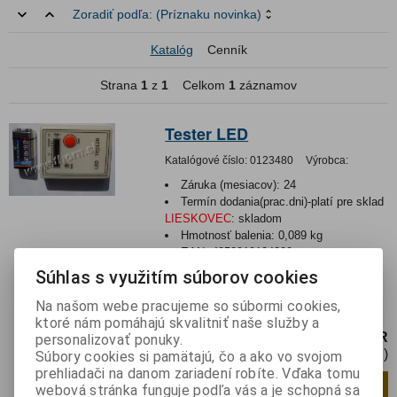
Zoradiť podľa:
(Príznaku novinka)
Katalóg
Cenník
Strana
1
z
1
Celkom
1
záznamov
Tester LED
Katalógové číslo:
0123480
Výrobca:
Záruka (mesiacov):
24
Termín dodania(prac.dni)-platí pre sklad
LIESKOVEC
:
skladom
Hmotnosť balenia:
0,089 kg
EAN:
4250019104299
Súhlas s využitím súborov cookies
Tester LED diód 80x60x22mm Možnosť
testovania LED na nasledovných
Na našom webe pracujeme so súbormi cookies,
prúdových výstupoch: 2mA, 5mA, 10m...
ktoré nám pomáhajú skvalitniť naše služby a
5,50 EUR
personalizovať ponuky.
4,58 EUR (Cena bez DPH)
Súbory cookies si pamätajú, čo a ako vo svojom
prehliadači na danom zariadení robíte. Vďaka tomu
Pridať do košíka
ks
webová stránka funguje podľa vás a je schopná sa