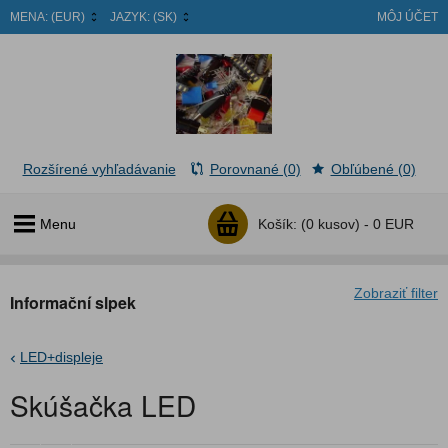
MENA:
(EUR)
JAZYK:
(SK)
MÔJ ÚČET
Rozšírené vyhľadávanie
Porovnané (0)
Obľúbené (0)
Menu
Košík:
(0 kusov) -
0 EUR
Zobraziť filter
Informační slpek
LED+displeje
Skúšačka LED