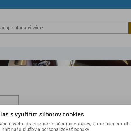
las s využitím súborov cookies
ašom webe pracujeme so súbormi cookies, ktoré nám pomáha
litniť naše služby a personalizovať ponuky.