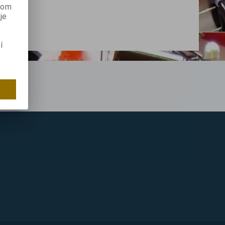
anom
je
í