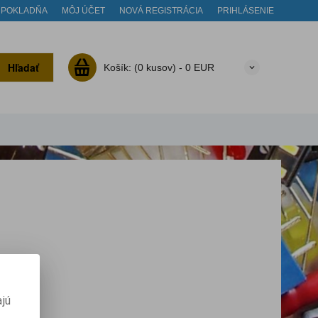
POKLADŇA
MÔJ ÚČET
NOVÁ REGISTRÁCIA
PRIHLÁSENIE
Hľadať
Košík:
(0 kusov) -
0 EUR
jú