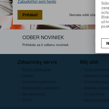
Zabudol(la) som heslo
Súbo
zari
scho
Prihlásiť
Nemáte eště účet?
Nová r
Blok
užív
posk
ODBER NOVINIEK
N
Prihláste sa k odberu noviniek
Zákaznícky servís
Môj účet
Rýchla objednávka
Nová registráci
Kontakt
Oblúbené polož
Obchodné podmienky
Predchádzajúce
Reklamačné podmienky
Editácia zákazn
Ako nakupovať
Zmeniť heslo
GDPR
Nastavenie coo