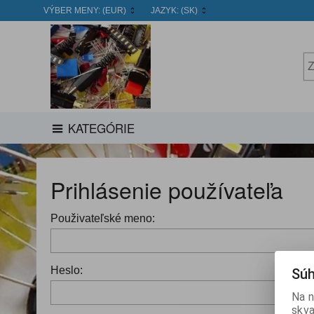
VÝBER MENY:
(EUR)
JAZYK:
(SK)
KATEGÓRIE
Prihlásenie používateľa
Použivateľské meno:
Heslo:
Súh
Na n
skva