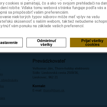
ry cookies si pamätajú, čo a ako vo svojom prehliadači na d
adení robíte. Vďaka tomu webová stránka funguje podľa vás a 
pná sa prispôsobiť vašim preferenciám.
egistrácia
ovanie niektorých typov súborov môže mať vplyv na vašu
ateľskú skúsenosť s naším webom, taktiež nebudeme schopn
ytnúť vám ponuku na základe vašich preferencií.
Z nášho blogu
Registrovať
Odmietnuť
Prijať všetky
astavenie
všetky
cookies
Prevádzkovateľ
Volkomer Ján, Thorn-hobby elektronic
a
Sídlo: Lieskovská cesta 2509/36,
ky
Lieskovec, 962 21
 objednávky
Kontakt
íka
E-mail:
thorn@thorn.sk
kies