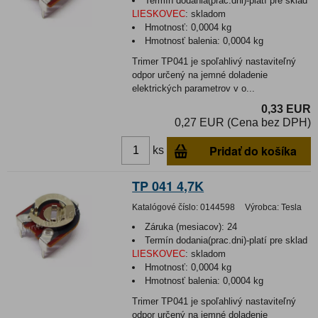
Termín dodania(prac.dni)-platí pre sklad
LIESKOVEC
:
skladom
Hmotnosť:
0,0004 kg
Hmotnosť balenia:
0,0004 kg
Trimer TP041 je spoľahlivý nastaviteľný
odpor určený na jemné doladenie
elektrických parametrov v o...
0,33 EUR
0,27 EUR (Cena bez DPH)
Pridať do košíka
ks
TP 041 4,7K
Katalógové číslo:
0144598
Výrobca:
Tesla
Záruka (mesiacov):
24
Termín dodania(prac.dni)-platí pre sklad
LIESKOVEC
:
skladom
Hmotnosť:
0,0004 kg
Hmotnosť balenia:
0,0004 kg
Trimer TP041 je spoľahlivý nastaviteľný
odpor určený na jemné doladenie