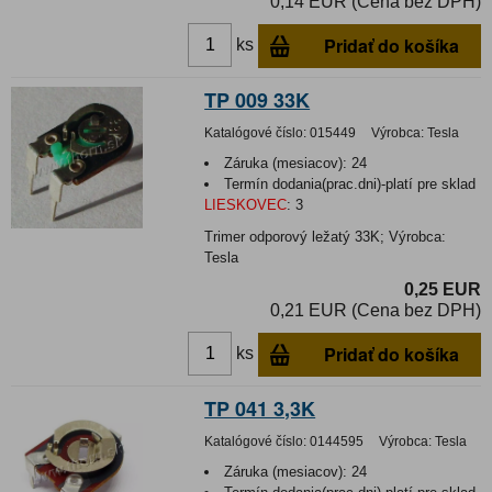
0,14 EUR (Cena bez DPH)
Pridať do košíka
ks
TP 009 33K
Katalógové číslo:
015449
Výrobca:
Tesla
Záruka (mesiacov):
24
Termín dodania(prac.dni)-platí pre sklad
LIESKOVEC
:
3
Trimer odporový ležatý 33K; Výrobca:
Tesla
0,25 EUR
0,21 EUR (Cena bez DPH)
Pridať do košíka
ks
TP 041 3,3K
Katalógové číslo:
0144595
Výrobca:
Tesla
Záruka (mesiacov):
24