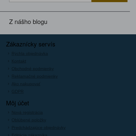
Z nášho blogu
Zákaznícky servís
Rýchla objednávka
Kontakt
Obchodné podmienky
Reklamačné podmienky
Ako nakupovať
GDPR
Môj účet
Nová registrácia
Oblúbené položky
Predchádzajúce objednávky
Editácia zákazníka