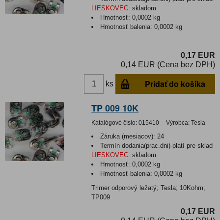
LIESKOVEC
:
skladom
Hmotnosť:
0,0002 kg
Hmotnosť balenia:
0,0002 kg
0,17 EUR
0,14 EUR (Cena bez DPH)
Pridať do košíka
ks
TP 009 10K
Katalógové číslo:
015410
Výrobca:
Tesla
Záruka (mesiacov):
24
Termín dodania(prac.dni)-platí pre sklad
LIESKOVEC
:
skladom
Hmotnosť:
0,0002 kg
Hmotnosť balenia:
0,0002 kg
Trimer odporový ležatý; Tesla; 10Kohm;
TP009
0,17 EUR