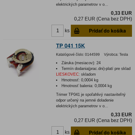
elektrických parametrov v o...
0,33 EUR
0,27 EUR (Cena bez DPH)
Pridať do košíka
ks
TP 041 15K
Katalógové číslo:
0144599
Výrobca:
Tesla
Záruka (mesiacov):
24
Termín dodania(prac.dni)-platí pre sklad
LIESKOVEC
:
skladom
Hmotnosť:
0,0004 kg
Hmotnosť balenia:
0,0004 kg
Trimer TP041 je spoľahlivý nastaviteľný
odpor určený na jemné doladenie
elektrických parametrov v o...
0,33 EUR
0,27 EUR (Cena bez DPH)
Pridať do košíka
ks