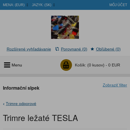
MENA:
(EUR)
JAZYK:
(SK)
MÔJ ÚČET
Rozšírené vyhľadávanie
Porovnané (0)
Obľúbené (0)
Menu
Košík:
(0 kusov) -
0 EUR
Zobraziť filter
Informační slpek
Trimre odporové
Trimre ležaté TESLA