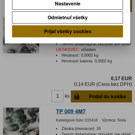
Nastavenie
Pridať do košíka
ks
Odmietnuť všetky
TP 009 3M3
Prijať všetky cookies
Katalógové číslo:
015415
Výrobca:
Tesla
Záruka (mesiacov):
24
Termín dodania(prac.dni)-platí pre sklad
LIESKOVEC
:
skladom
Hmotnosť:
0,0002 kg
Hmotnosť balenia:
0,0002 kg
0,17 EUR
0,14 EUR (Cena bez DPH)
Pridať do košíka
ks
TP 009 4M7
Katalógové číslo:
015416
Výrobca:
Tesla
Záruka (mesiacov):
24
Termín dodania(prac.dni)-platí pre sklad