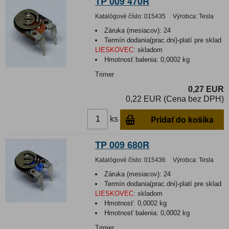
TP 009 470R
Katalógové číslo:
015435
Výrobca:
Tesla
Záruka (mesiacov):
24
Termín dodania(prac.dni)-platí pre sklad
LIESKOVEC
:
skladom
Hmotnosť balenia:
0,0002 kg
Trimer
0,27 EUR
0,22 EUR (Cena bez DPH)
Pridať do košíka
ks
TP 009 680R
Katalógové číslo:
015436
Výrobca:
Tesla
Záruka (mesiacov):
24
Termín dodania(prac.dni)-platí pre sklad
LIESKOVEC
:
skladom
Hmotnosť:
0,0002 kg
Hmotnosť balenia:
0,0002 kg
Trimer