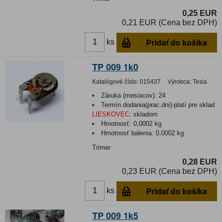
0,25 EUR
0,21 EUR (Cena bez DPH)
Pridať do košíka
ks
TP 009 1k0
Katalógové číslo:
015437
Výrobca:
Tesla
Záruka (mesiacov):
24
Termín dodania(prac.dni)-platí pre sklad
LIESKOVEC
:
skladom
Hmotnosť:
0,0002 kg
Hmotnosť balenia:
0,0002 kg
Trimer
0,28 EUR
0,23 EUR (Cena bez DPH)
Pridať do košíka
ks
TP 009 1k5