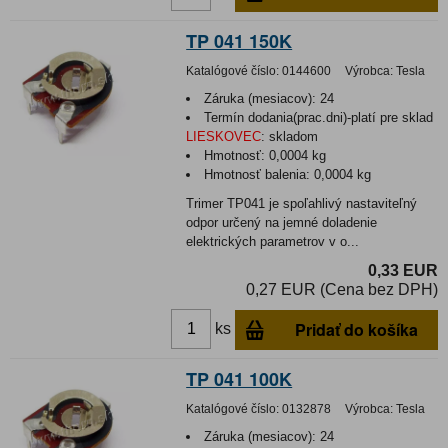
TP 041 150K
Katalógové číslo:
0144600
Výrobca:
Tesla
Záruka (mesiacov):
24
Termín dodania(prac.dni)-platí pre sklad
LIESKOVEC
:
skladom
Hmotnosť:
0,0004 kg
Hmotnosť balenia:
0,0004 kg
Trimer TP041 je spoľahlivý nastaviteľný
odpor určený na jemné doladenie
elektrických parametrov v o...
0,33 EUR
0,27 EUR (Cena bez DPH)
Pridať do košíka
ks
TP 041 100K
Katalógové číslo:
0132878
Výrobca:
Tesla
Záruka (mesiacov):
24