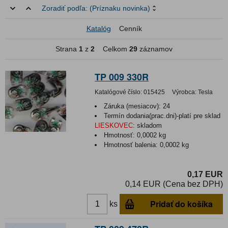
Zoradiť podľa:
(Príznaku novinka)
Katalóg
Cenník
Strana
1
z
2
Celkom
29
záznamov
TP 009 330R
Katalógové číslo:
015425
Výrobca:
Tesla
Záruka (mesiacov):
24
Termín dodania(prac.dni)-platí pre sklad
LIESKOVEC
:
skladom
Hmotnosť:
0,0002 kg
Hmotnosť balenia:
0,0002 kg
0,17 EUR
0,14 EUR (Cena bez DPH)
Pridať do košíka
ks