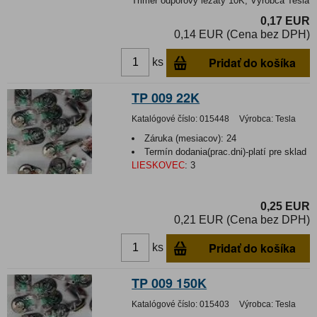
Trimer odporový ležatý 10K; Výrobca Tesla
0,17 EUR
0,14 EUR (Cena bez DPH)
Pridať do košíka
ks
TP 009 22K
Katalógové číslo:
015448
Výrobca:
Tesla
Záruka (mesiacov):
24
Termín dodania(prac.dni)-platí pre sklad
LIESKOVEC
:
3
0,25 EUR
0,21 EUR (Cena bez DPH)
Pridať do košíka
ks
TP 009 150K
Katalógové číslo:
015403
Výrobca:
Tesla