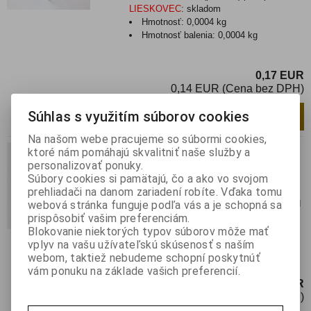
LIESKOVEC
:
skladom
Hmotnosť:
0,0004 kg
Hmotnosť balenia:
0,0004 kg
0,17 EUR
0,14 EUR (Cena bez DPH)
Súhlas s využitím súborov cookies
Pridať do košíka
ks
Na našom webe pracujeme so súbormi cookies,
TP 009 680K
ktoré nám pomáhajú skvalitniť naše služby a
personalizovať ponuky.
Katalógové číslo:
015413
Výrobca:
Tesla
Súbory cookies si pamätajú, čo a ako vo svojom
prehliadači na danom zariadení robíte. Vďaka tomu
Záruka (mesiacov):
24
webová stránka funguje podľa vás a je schopná sa
Termín dodania(prac.dni)-platí pre sklad
prispôsobiť vašim preferenciám.
LIESKOVEC
:
skladom
Blokovanie niektorých typov súborov môže mať
Hmotnosť:
0,0003 kg
vplyv na vašu užívateľskú skúsenosť s naším
Hmotnosť balenia:
0,0003 kg
webom, taktiež nebudeme schopní poskytnúť
vám ponuku na základe vašich preferencií.
0,17 EUR
0,14 EUR (Cena bez DPH)