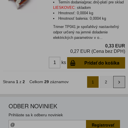
Termín dodania(prac.dni)-platí pre sklad
LIESKOVEC
:
skladom
Hmotnosť:
0,0004 kg
Hmotnosť balenia:
0,0004 kg
Trimer TP041 je spoľahlivý nastaviteľný
odpor určený na jemné doladenie
elektrických parametrov v o...
0,33 EUR
0,27 EUR (Cena bez DPH)
Pridať do košíka
ks
Strana
1
z
2
Celkom
29
záznamov
1
2
ODBER NOVINIEK
Prihláste sa k odberu noviniek
Registrovať