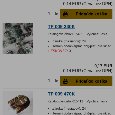
0,14 EUR (Cena bez DPH)
Pridať do košíka
ks
TP 009 330K
Katalógové číslo:
015405
Výrobca:
Tesla
Záruka (mesiacov):
24
Termín dodania(prac.dni)-platí pre sklad
LIESKOVEC
:
3
0,17 EUR
0,14 EUR (Cena bez DPH)
Pridať do košíka
ks
TP 009 470K
Katalógové číslo:
015412
Výrobca:
Tesla
Záruka (mesiacov):
24
Termín dodania(prac.dni)-platí pre sklad