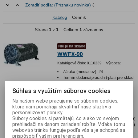
Zoradiť podľa:
(Príznaku novinka)
Katalóg
Cenník
Strana
1
z
1
Celkom
1
záznamov
Nie je na sklade
WWFX-90
Katalógové číslo:
0116239
Výrobca:
Záruka (mesiacov):
24
Termín dodania(prac.dni)-platí pre sklad
LIESKOVEC
:
neznámy
Hmotnosť:
3,5 kg
Súhlas s využitím súborov cookies
Hmotnosť balenia:
3,5 kg
Na našom webe pracujeme so súbormi cookies,
Subwoofer aktívny 8 valcový 200W
ktoré nám pomáhajú skvalitniť naše služby a
255xL440mm
personalizovať ponuky.
Súbory cookies si pamätajú, čo a ako vo svojom
65,44 EUR
prehliadači na danom zariadení robíte. Vďaka tomu
53,21 EUR (Cena bez DPH)
webová stránka funguje podľa vás a je schopná sa
prispôsobiť vašim preferenciám.