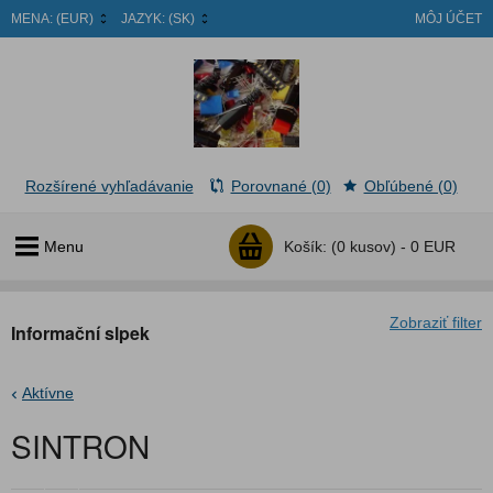
MENA:
(EUR)
JAZYK:
(SK)
MÔJ ÚČET
Rozšírené vyhľadávanie
Porovnané (0)
Obľúbené (0)
Menu
Košík:
(0 kusov) -
0 EUR
Zobraziť filter
Informační slpek
Aktívne
SINTRON