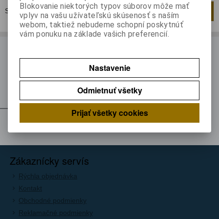
Blokovanie niektorých typov súborov môže mať
Strana
1
z
1
Celkom
1
záznamov
1
vplyv na vašu užívateľskú skúsenosť s naším
webom, taktiež nebudeme schopní poskytnúť
vám ponuku na základe vašich preferencií.
ODBER NOVINIEK
Nastavenie
Prihláste sa k odberu noviniek
Registrovať
Odmietnuť všetky
Prijať všetky cookies
Z nášho blogu
Zákaznícky servís
Rýchla objednávka
Kontakt
Obchodné podmienky
Reklamačné podmienky