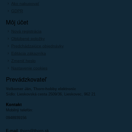
Ako nakupovať
GDPR
Môj účet
Nová registrácia
Oblúbené položky
Predchádzajúce objednávky
Editácia zákazníka
Zmeniť heslo
Nastavenie cookies
Prevádzkovateľ
Volkomer Ján, Thorn-hobby elektronic
Sídlo: Lieskovská cesta 2509/36, Lieskovec, 962 21
Kontakt
Mobilný telefón:
0948939156
E-mail:
thorn@thorn.sk