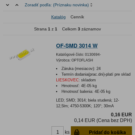
Zoradiť podľa:
(Príznaku novinka)
Katalóg
Cenník
Strana
1
z
1
Celkom
3
záznamov
OF-SMD 3014 W
Katalógové číslo:
0130694-
Výrobca:
OPTOFLASH
Záruka (mesiacov):
24
Termín dodania(prac.dni)-platí pre sklad
LIESKOVEC
:
skladom
Hmotnosť:
4E-05 kg
Hmotnosť balenia:
4E-05 kg
LED; SMD; 3014; biela studená; 12-
12,5lm; 4750-5300K; 120°; 30mA
0,16 EUR
0,14 EUR (Cena bez DPH)
Pridať do košíka
ks