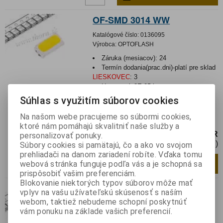
OF-SMD 3014 WW
Katalógové číslo:
0136095
Výrobca:
OPTOFLASH
Záruka (mesiacov):
24
Termín dodania(prac.dni)-platí pre sklad
LIESKOVEC
:
3
Hmotnosť:
8E-05 kg
Hmotnosť balenia:
8E-05 kg
Súhlas s využitím súborov cookies
LED; SMD; 3014; biela teplá; 11,5-12lm;
Na našom webe pracujeme so súbormi cookies,
2800-3100K; 120°; 30mA
ktoré nám pomáhajú skvalitniť naše služby a
0,16 EUR
personalizovať ponuky.
0,13 EUR (Cena bez DPH)
Súbory cookies si pamätajú, čo a ako vo svojom
prehliadači na danom zariadení robíte. Vďaka tomu
Pridať do košíka
ks
webová stránka funguje podľa vás a je schopná sa
prispôsobiť vašim preferenciám.
Blokovanie niektorých typov súborov môže mať
LTW-K 140 SZR 40-EU
vplyv na vašu užívateľskú skúsenosť s naším
webom, taktiež nebudeme schopní poskytnúť
Katalógové číslo:
0142237
vám ponuku na základe vašich preferencií.
Výrobca:
LITEON