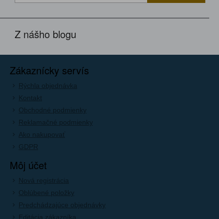
Z nášho blogu
Zákaznícky servís
Rýchla objednávka
Kontakt
Obchodné podmienky
Reklamačné podmienky
Ako nakupovať
GDPR
Môj účet
Nová registrácia
Oblúbené položky
Predchádzajúce objednávky
Editácia zákazníka