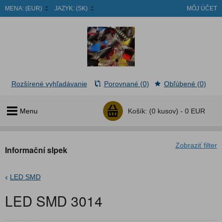
MENA:
(EUR)
JAZYK:
(SK)
MÔJ ÚČET
Rozšírené vyhľadávanie
Porovnané (0)
Obľúbené (0)
Menu
Košík:
(0 kusov) -
0 EUR
Zobraziť filter
Informační slpek
LED SMD
LED SMD 3014