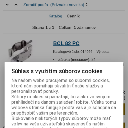
Zoradiť podľa:
(Príznaku novinka)
Katalóg
Cenník
Strana
1
z
1
Celkom
1
záznamov
BCL 82 PC
Katalógové číslo:
014966
Výrobca:
Záruka (mesiacov):
24
Termín dodania(prac.dni)-platí pre sklad
Súhlas s využitím súborov cookies
LIESKOVEC
:
3
Držiak pre batériu AAA (R03)Cena je za
Na našom webe pracujeme so súbormi cookies,
jeden kus (nie za pár)
ktoré nám pomáhajú skvalitniť naše služby a
personalizovať ponuky.
0,43 EUR
Súbory cookies si pamätajú, čo a ako vo svojom
0,36 EUR (Cena bez DPH)
prehliadači na danom zariadení robíte. Vďaka tomu
webová stránka funguje podľa vás a je schopná sa
Pridať do košíka
ks
prispôsobiť vašim preferenciám.
Blokovanie niektorých typov súborov môže mať
vplyv na vašu užívateľskú skúsenosť s naším