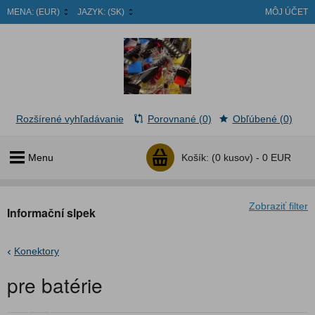
MENA:
(EUR)
JAZYK:
(SK)
MÔJ ÚČET
Rozšírené vyhľadávanie
Porovnané (0)
Obľúbené (0)
Menu
Košík:
(0 kusov) -
0 EUR
Zobraziť filter
Informační slpek
Konektory
pre batérie