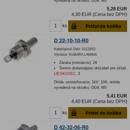
vyvedená na skrutku; DO4; M5
5,28 EUR
4,30 EUR (Cena bez DPH)
Pridať do košíka
ks
D 22-10-10-R0
Katalógové číslo:
0112852
Výrobca:
KUBARA LAMINA
Záruka (mesiacov):
24
Termín dodania(prac.dni)-platí pre sklad
LIESKOVEC
:
3
Dióda: usmerňovacia; 1kV; 10A; anóda
vyvedená na skrutku; DO4; M5
5,41 EUR
4,40 EUR (Cena bez DPH)
Pridať do košíka
ks
D 42-32-06-R0