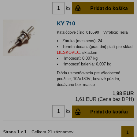
Pridať do košíka
ks
KY 710
Katalógové číslo:
010590
Výrobca:
Tesla
Záruka (mesiacov):
24
Termín dodania(prac.dni)-platí pre sklad
LIESKOVEC
:
skladom
Hmotnosť:
0,007 kg
Hmotnosť balenia:
0,007 kg
Dióda usmerňovacia pre všeobecné
použitie; 10A/180V; kovové púzdro;
dodávané bez matice
1,98 EUR
1,61 EUR (Cena bez DPH)
Pridať do košíka
ks
Strana
1
z
1
Celkom
21
záznamov
1