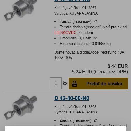
Katalógové číslo:
0112867
Výrobca:
KUBARA LAMINA
Záruka (mesiacov):
24
Termín dodania(prac.dni)-platí pre sklad
LIESKOVEC
:
skladom
Hmotnosť:
0,01585 kg
Hmotnosť balenia:
0,01585 kg
Usmerňovacia diódaDiode, rectifying 40A
100V DO5
6,44 EUR
5,24 EUR (Cena bez DPH)
Pridať do košíka
ks
D 42-40-08-N0
Katalógové číslo:
0112868
Výrobca:
KUBARA LAMINA
Záruka (mesiacov):
24
Termín dodania(prac.dni)-platí pre sklad