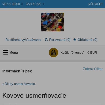
MENA:
(EUR)
JAZYK:
(SK)
MÔJ ÚČET
Rozšírené vyhľadávanie
Porovnané (0)
Obľúbené (0)
Menu
Košík:
(0 kusov) -
0 EUR
Zobraziť filter
Informační slpek
Diódy usmerňovacie
Kovové usmerňovacie