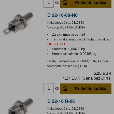
Pridať do košíka
ks
D 22-10-08-N0
Katalógové číslo:
0112843
Výrobca:
KUBARA LAMINA
Záruka (mesiacov):
24
Termín dodania(prac.dni)-platí pre sklad
LIESKOVEC
:
3
Hmotnosť:
0,00495 kg
Hmotnosť balenia:
0,00495 kg
Dióda: usmerňovacia; 800V; 10A; katóda
vyvedená na skrutku; DO4
5,25 EUR
4,27 EUR (Cena bez DPH)
Pridať do košíka
ks
D 22-10 R-06
Katalógové číslo:
0112850
Výrobca:
KUBARA LAMINA