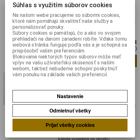
LIESKOVEC
:
skladom
Súhlas s využitím súborov cookies
Hmotnosť:
0,0156 kg
Hmotnosť balenia:
0,0156 kg
Na našom webe pracujeme so súbormi cookies,
ktoré nám pomáhajú skvalitniť naše služby a
Usmerňovacia dióda Dióda: usmerňovacia;
personalizovať ponuky.
800V; 1,4V; 40A; katóda vyvedená na
Súbory cookies si pamätajú, čo a ako vo svojom
skrutku
prehliadači na danom zariadení robíte. Vďaka tomu
6,97 EUR
webová stránka funguje podľa vás a je schopná sa
5,67 EUR (Cena bez DPH)
prispôsobiť vašim preferenciám.
Blokovanie niektorých typov súborov môže mať
Pridať do košíka
ks
vplyv na vašu užívateľskú skúsenosť s naším
webom, taktiež nebudeme schopní poskytnúť
vám ponuku na základe vašich preferencií.
D 42-40-12-NO
Katalógové číslo:
0112870
Výrobca:
KUBARA LAMINA
Nastavenie
Záruka (mesiacov):
24
Termín dodania(prac.dni)-platí pre sklad
Odmietnuť všetky
LIESKOVEC
:
skladom
Hmotnosť:
0,02 kg
Prijať všetky cookies
Hmotnosť balenia:
0,02 kg
Dióda: usmerňovacia; 1,2kV; 1,4V; 40A;
katóda vyvedená na skrutku