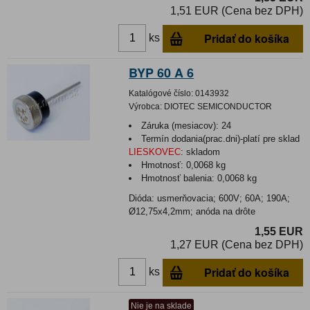
1,51 EUR (Cena bez DPH)
Pridať do košíka
ks
BYP 60 A 6
Katalógové číslo:
0143932
Výrobca:
DIOTEC SEMICONDUCTOR
Záruka (mesiacov):
24
Termín dodania(prac.dni)-platí pre sklad
LIESKOVEC
:
skladom
Hmotnosť:
0,0068 kg
Hmotnosť balenia:
0,0068 kg
Dióda: usmerňovacia; 600V; 60A; 190A;
Ø12,75x4,2mm; anóda na drôte
1,55 EUR
1,27 EUR (Cena bez DPH)
Pridať do košíka
ks
Nie je na sklade