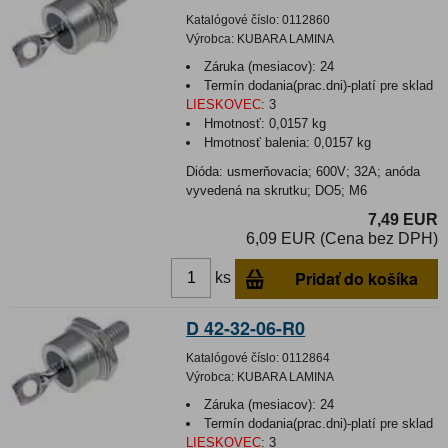
Katalógové číslo:
0112860
Výrobca:
KUBARA LAMINA
Záruka (mesiacov):
24
Termín dodania(prac.dni)-platí pre sklad
LIESKOVEC
:
3
Hmotnosť:
0,0157 kg
Hmotnosť balenia:
0,0157 kg
Dióda: usmerňovacia; 600V; 32A; anóda
vyvedená na skrutku; DO5; M6
7,49 EUR
6,09 EUR (Cena bez DPH)
Pridať do košíka
ks
D 42-32-06-R0
Katalógové číslo:
0112864
Výrobca:
KUBARA LAMINA
Záruka (mesiacov):
24
Termín dodania(prac.dni)-platí pre sklad
LIESKOVEC
:
3