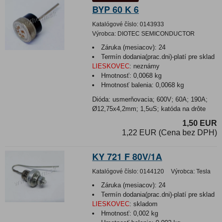
BYP 60 K 6
Katalógové číslo:
0143933
Výrobca:
DIOTEC SEMICONDUCTOR
Záruka (mesiacov):
24
Termín dodania(prac.dni)-platí pre sklad
LIESKOVEC
:
neznámy
Hmotnosť:
0,0068 kg
Hmotnosť balenia:
0,0068 kg
Dióda: usmerňovacia; 600V; 60A; 190A;
Ø12,75x4,2mm; 1,5uS; katóda na drôte
1,50 EUR
1,22 EUR (Cena bez DPH)
KY 721 F 80V/1A
Katalógové číslo:
0144120
Výrobca:
Tesla
Záruka (mesiacov):
24
Termín dodania(prac.dni)-platí pre sklad
LIESKOVEC
:
skladom
Hmotnosť:
0,002 kg