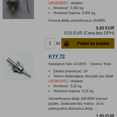
LIESKOVEC
:
skladom
Hmotnosť:
0,002 kg
Hmotnosť balenia:
0,002 kg
Kovová dióda usmerňovacia 1A/600V
0,65 EUR
0,53 EUR (Cena bez DPH)
Pridať do košíka
ks
KYY 72
Katalógové číslo:
0143055
Výrobca:
Tesla
Záruka (mesiacov):
24
Termín dodania(prac.dni)-platí pre sklad
LIESKOVEC
:
skladom
Hmotnosť:
0,01 kg
Hmotnosť balenia:
0,01 kg
Usmerňovacia dióda 10A/360V kovové
púzdro. Dodávané bez matice. Je to
priemyselná alternatíva diódy ...
1,85 EUR