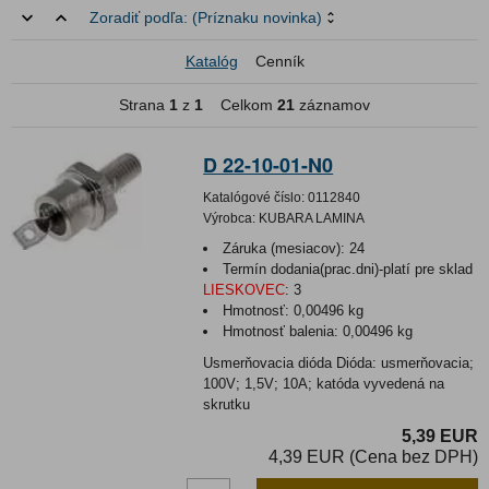
Zoradiť podľa:
(Príznaku novinka)
Katalóg
Cenník
Strana
1
z
1
Celkom
21
záznamov
D 22-10-01-N0
Katalógové číslo:
0112840
Výrobca:
KUBARA LAMINA
Záruka (mesiacov):
24
Termín dodania(prac.dni)-platí pre sklad
LIESKOVEC
:
3
Hmotnosť:
0,00496 kg
Hmotnosť balenia:
0,00496 kg
Usmerňovacia dióda Dióda: usmerňovacia;
100V; 1,5V; 10A; katóda vyvedená na
skrutku
5,39 EUR
4,39 EUR (Cena bez DPH)