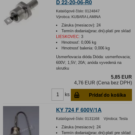
D 22-20-06-R0
Katalógové číslo:
0124847
Výrobca:
KUBARA LAMINA
Záruka (mesiacov):
24
Termín dodania(prac.dni)-platí pre sklad
LIESKOVEC
:
3
Hmotnosť:
0,006 kg
Hmotnosť balenia:
0,006 kg
Usmerňovacia dióda Dióda: usmerňovacia;
600V; 1,5V; 20A; anóda vyvedená na
skrutku
5,85 EUR
4,76 EUR (Cena bez DPH)
Pridať do košíka
ks
KY 724 F 600V/1A
Katalógové číslo:
0131168
Výrobca:
Tesla
Záruka (mesiacov):
24
Termín dodania(prac.dni)-platí pre sklad