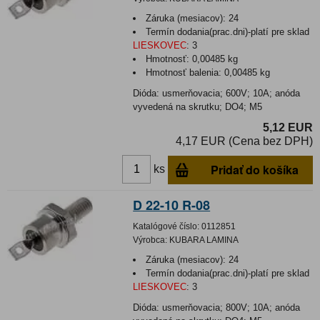
Záruka (mesiacov):
24
Termín dodania(prac.dni)-platí pre sklad
LIESKOVEC
:
3
Hmotnosť:
0,00485 kg
Hmotnosť balenia:
0,00485 kg
Dióda: usmerňovacia; 600V; 10A; anóda
vyvedená na skrutku; DO4; M5
5,12 EUR
4,17 EUR (Cena bez DPH)
Pridať do košíka
ks
D 22-10 R-08
Katalógové číslo:
0112851
Výrobca:
KUBARA LAMINA
Záruka (mesiacov):
24
Termín dodania(prac.dni)-platí pre sklad
LIESKOVEC
:
3
Dióda: usmerňovacia; 800V; 10A; anóda