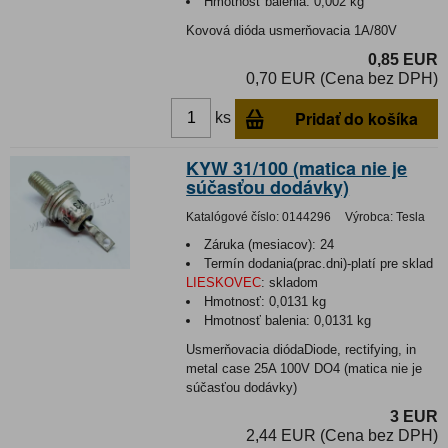
Hmotnosť balenia:
0,002 kg
Kovová dióda usmerňovacia 1A/80V
0,85 EUR
0,70 EUR (Cena bez DPH)
Pridať do košíka
ks
KYW 31/100 (matica nie je
súčasťou dodávky)
Katalógové číslo:
0144296
Výrobca:
Tesla
Záruka (mesiacov):
24
Termín dodania(prac.dni)-platí pre sklad
LIESKOVEC
:
skladom
Hmotnosť:
0,0131 kg
Hmotnosť balenia:
0,0131 kg
Usmerňovacia diódaDiode, rectifying, in
metal case 25A 100V DO4 (matica nie je
súčasťou dodávky)
3 EUR
2,44 EUR (Cena bez DPH)