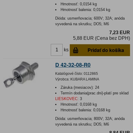
Hmotnosť:
0,0154 kg
Hmotnosť balenia:
0,0154 kg
Dióda: usmerňovacia; 600V; 32A; anóda
vyvedená na skrutku; DO5; M6
7,23 EUR
5,88 EUR (Cena bez DPH)
Pridať do košíka
ks
D 42-32-08-R0
Katalógové číslo:
0112865
Výrobca:
KUBARA LAMINA
Záruka (mesiacov):
24
Termín dodania(prac.dni)-platí pre sklad
LIESKOVEC
:
3
Hmotnosť:
0,0168 kg
Hmotnosť balenia:
0,0168 kg
Dióda: usmerňovacia; 800V; 32A; anóda
vyvedená na skrutku; DO5; M6
8,84 EUR