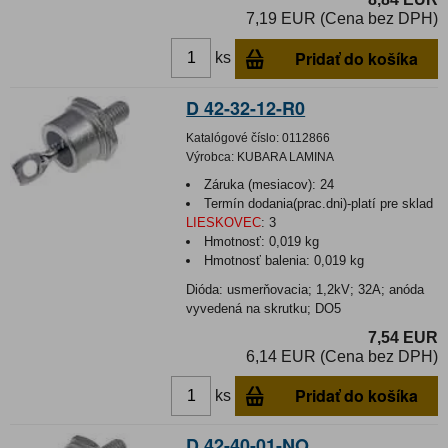
7,19 EUR (Cena bez DPH)
Pridať do košíka
ks
D 42-32-12-R0
Katalógové číslo:
0112866
Výrobca:
KUBARA LAMINA
Záruka (mesiacov):
24
Termín dodania(prac.dni)-platí pre sklad
LIESKOVEC
:
3
Hmotnosť:
0,019 kg
Hmotnosť balenia:
0,019 kg
Dióda: usmerňovacia; 1,2kV; 32A; anóda
vyvedená na skrutku; DO5
7,54 EUR
6,14 EUR (Cena bez DPH)
Pridať do košíka
ks
D 42-40-01-NO