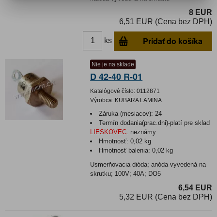
8 EUR
6,51 EUR (Cena bez DPH)
Pridať do košíka
ks
Nie je na sklade
D 42-40 R-01
Katalógové číslo:
0112871
Výrobca:
KUBARA LAMINA
Záruka (mesiacov):
24
Termín dodania(prac.dni)-platí pre sklad
LIESKOVEC
:
neznámy
Hmotnosť:
0,02 kg
Hmotnosť balenia:
0,02 kg
Usmerňovacia dióda; anóda vyvedená na
skrutku; 100V; 40A; DO5
6,54 EUR
5,32 EUR (Cena bez DPH)