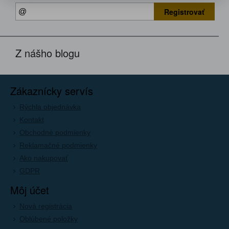
Registrovať
Z nášho blogu
Zákaznícky servís
Rýchla objednávka
Kontakt
Obchodné podmienky
Reklamačné podmienky
Ako nakupovať
GDPR
Môj účet
Nová registrácia
Oblúbené položky