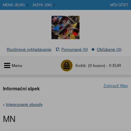
MENA:
(EUR)
JAZYK:
(SK)
MÔJ ÚČET
Rozšírené vyhľadávanie
Porovnané (0)
Obľúbené (0)
Menu
Košík:
(0 kusov) -
0 EUR
Zobraziť filter
Informační slpek
Integrované obvody
MN