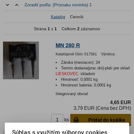
Zoradiť podľa:
(Príznaku novinka)
Katalóg
Cenník
Strana
1
z
1
Celkom
2
záznamov
MN 280 R
Katalógové číslo:
017561
Výrobca:
Záruka (mesiacov):
24
Termín dodania(prac.dni)-platí pre sklad
LIESKOVEC
:
skladom
Hmotnosť:
0,0001 kg
Hmotnosť balenia:
0,0001 kg
Integrovaný obvod
4,65 EUR
3,79 EUR (Cena bez DPH)
Pridať do košíka
ks
Súhlas s využitím súborov cookies