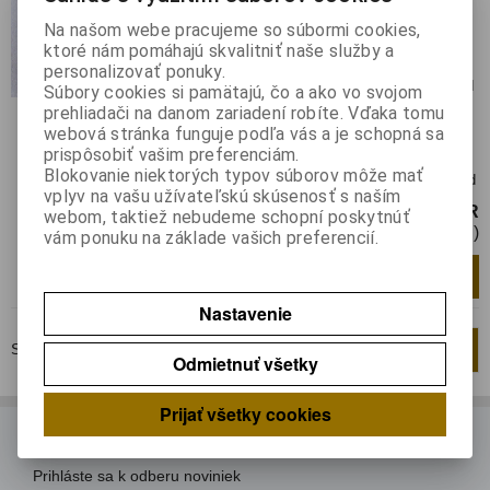
MN 6221 AA
Na našom webe pracujeme so súbormi cookies,
Katalógové číslo:
017567
Výrobca:
ktoré nám pomáhajú skvalitniť naše služby a
Záruka (mesiacov):
24
personalizovať ponuky.
Termín dodania(prac.dni)-platí pre sklad
Súbory cookies si pamätajú, čo a ako vo svojom
LIESKOVEC
:
skladom
prehliadači na danom zariadení robíte. Vďaka tomu
Hmotnosť:
0,0008 kg
webová stránka funguje podľa vás a je schopná sa
Hmotnosť balenia:
0,0008 kg
prispôsobiť vašim preferenciám.
Blokovanie niektorých typov súborov môže mať
Integrovaný obvod DIP18 Melodický obvod
vplyv na vašu užívateľskú skúsenosť s naším
5 EUR
webom, taktiež nebudeme schopní poskytnúť
4,07 EUR (Cena bez DPH)
vám ponuku na základe vašich preferencií.
Pridať do košíka
ks
Nastavenie
Strana
1
z
1
Celkom
2
záznamov
1
Odmietnuť všetky
Prijať všetky cookies
ODBER NOVINIEK
Prihláste sa k odberu noviniek