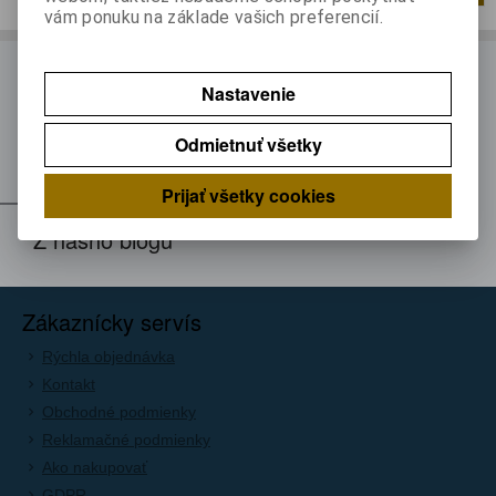
vám ponuku na základe vašich preferencií.
ODBER NOVINIEK
Nastavenie
Prihláste sa k odberu noviniek
Odmietnuť všetky
Registrovať
Prijať všetky cookies
Z nášho blogu
Zákaznícky servís
Rýchla objednávka
Kontakt
Obchodné podmienky
Reklamačné podmienky
Ako nakupovať
GDPR