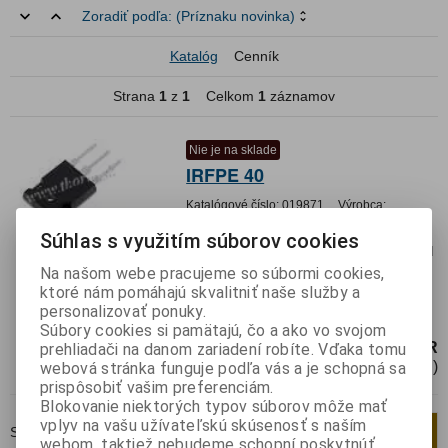
Zoradiť podľa:
(Príznaku novinka)
Katalóg
Cenník
Strana
1
z
1
Celkom
1
záznamov
Nie je na sklade
IRFPE 40
Katalógové číslo:
019871
Výrobca:
Záruka (mesiacov):
24
Súhlas s využitím súborov cookies
Termín dodania(prac.dni)-platí pre sklad
LIESKOVEC
:
neznámy
Na našom webe pracujeme so súbormi cookies,
ktoré nám pomáhajú skvalitniť naše služby a
Transistor unipolar N-MOSFET 800V 5.4A
personalizovať ponuky.
150W TO247AC
Súbory cookies si pamätajú, čo a ako vo svojom
3,25 EUR
prehliadači na danom zariadení robíte. Vďaka tomu
2,71 EUR (Cena bez DPH)
webová stránka funguje podľa vás a je schopná sa
prispôsobiť vašim preferenciám.
Blokovanie niektorých typov súborov môže mať
vplyv na vašu užívateľskú skúsenosť s naším
Strana
1
z
1
Celkom
1
záznamov
1
webom, taktiež nebudeme schopní poskytnúť