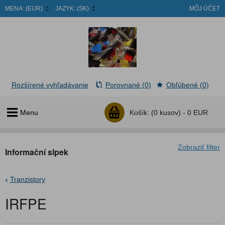
MENA:
(EUR)
JAZYK:
(SK)
MÔJ ÚČET
Rozšírené vyhľadávanie
Porovnané (0)
Obľúbené (0)
Menu
Košík:
(0 kusov) -
0 EUR
Zobraziť filter
Informační slpek
Tranzistory
IRFPE