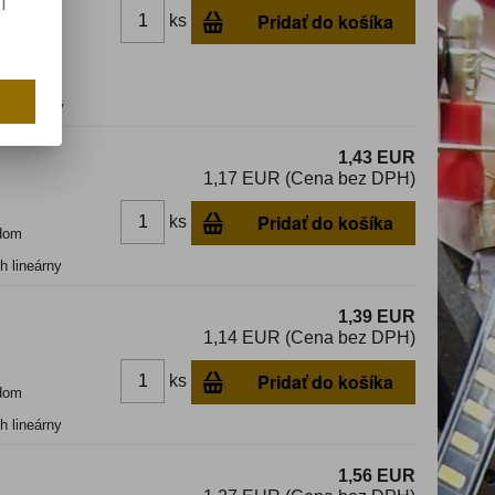
í
Pridať do košíka
ks
dom
h lineárny
1,43 EUR
1,17 EUR (Cena bez DPH)
Pridať do košíka
ks
dom
h lineárny
1,39 EUR
1,14 EUR (Cena bez DPH)
Pridať do košíka
ks
dom
h lineárny
1,56 EUR