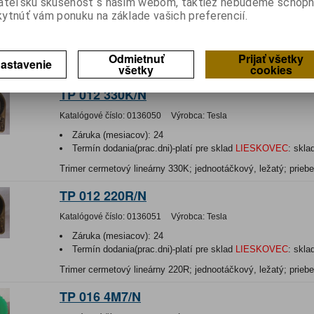
ateľskú skúsenosť s naším webom, taktiež nebudeme schopn
Záruka (mesiacov):
24
ytnúť vám ponuku na základe vašich preferencií.
Termín dodania(prac.dni)-platí pre sklad
LIESKOVEC
:
skla
Hmotnosť:
0,0022 kg
Hmotnosť balenia:
0,0022 kg
Odmietnuť
Prijať všetky
astavenie
všetky
cookies
Trimer cermetový lineárny 4,7M; jednootáčkový, stojaci; priebe
TP 012 330K/N
Katalógové číslo:
0136050
Výrobca:
Tesla
Záruka (mesiacov):
24
Termín dodania(prac.dni)-platí pre sklad
LIESKOVEC
:
skla
Trimer cermetový lineárny 330K; jednootáčkový, ležatý; priebe
TP 012 220R/N
Katalógové číslo:
0136051
Výrobca:
Tesla
Záruka (mesiacov):
24
Termín dodania(prac.dni)-platí pre sklad
LIESKOVEC
:
skla
Trimer cermetový lineárny 220R; jednootáčkový, ležatý; priebe
TP 016 4M7/N