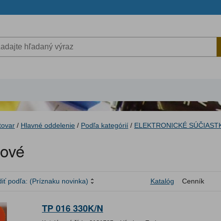
tovar
/
Hlavné oddelenie
/
Podľa kategórií
/
ELEKTRONICKÉ SÚČIAST
ové
iť podľa:
(Príznaku novinka)
Katalóg
Cenník
TP 016 330K/N