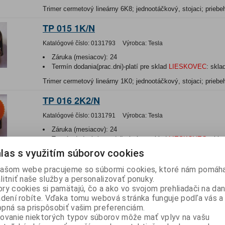
Trimer cermetový lineárny 6K8; jednootáčkový, stojaci; priebeh
TP 015 1K/N
Katalógové číslo:
0131793
Výrobca:
Tesla
Záruka (mesiacov):
24
Termín dodania(prac.dni)-platí pre sklad
LIESKOVEC
:
skla
Trimer cermetový lineárny 1K0; jednootáčkový, stojaci; priebeh
TP 016 2K2/N
Katalógové číslo:
0131791
Výrobca:
Tesla
Záruka (mesiacov):
24
Termín dodania(prac.dni)-platí pre sklad
LIESKOVEC
:
skla
Hmotnosť:
0,004 kg
las s využitím súborov cookies
Hmotnosť balenia:
0,004 kg
ašom webe pracujeme so súbormi cookies, ktoré nám pomáha
Trimer cermetový lineárny 2K2 s kolieskom; jednootáčkový, sto
litniť naše služby a personalizovať ponuky.
lineárny
ry cookies si pamätajú, čo a ako vo svojom prehliadači na d
adení robíte. Vďaka tomu webová stránka funguje podľa vás a 
TP 110 4M7/N
pná sa prispôsobiť vašim preferenciám.
ovanie niektorých typov súborov môže mať vplyv na vašu
Katalógové číslo:
0136052
Výrobca:
Tesla