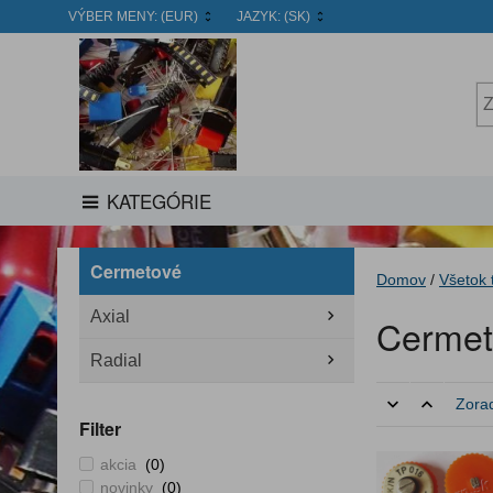
VÝBER MENY:
(EUR)
JAZYK:
(SK)
KATEGÓRIE
Cermetové
Domov
/
Všetok 
Axial
Cermet
Radial
Zorad
Filter
akcia
(0)
novinky
(0)