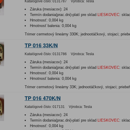
Katalógové číslo:
0131787
Výrobca:
Tesla
Záruka (mesiacov):
24
Termín dodania(prac.dni)-platí pre sklad
LIESKOVEC
:
skla
Hmotnosť:
0,004 kg
Hmotnosť balenia:
0,004 kg
Trimer cermetový lineárny 330K; jednootáčkový, stojaci; prieb
TP 016 33K/N
Katalógové číslo:
0131786
Výrobca:
Tesla
Záruka (mesiacov):
24
Termín dodania(prac.dni)-platí pre sklad
LIESKOVEC
:
skla
Hmotnosť:
0,004 kg
Hmotnosť balenia:
0,004 kg
Trimer cermetový lineárny 33K; jednootáčkový, stojaci; priebeh
TP 016 470K/N
Katalógové číslo:
017131
Výrobca:
Tesla
Záruka (mesiacov):
24
Termín dodania(prac.dni)-platí pre sklad
LIESKOVEC
:
skla
Hmotnosť:
0,004 kg