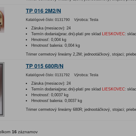
TP 016 2M2/N
Katalógové číslo:
0131790
Výrobca:
Tesla
Záruka (mesiacov):
24
Termín dodania(prac.dni)-platí pre sklad
LIESKOVEC
:
skla
Hmotnosť:
0,004 kg
Hmotnosť balenia:
0,004 kg
Trimer cermetový lineárny 2,2M; jednootáčkový, stojaci; priebe
TP 015 680R/N
Katalógové číslo:
0131792
Výrobca:
Tesla
Záruka (mesiacov):
24
Termín dodania(prac.dni)-platí pre sklad
LIESKOVEC
:
skla
Hmotnosť:
0,0037 kg
Hmotnosť balenia:
0,0037 kg
Trimer cermetový lineárny 680R; jednootáčkový, stojaci; prieb
lkom
16
záznamov