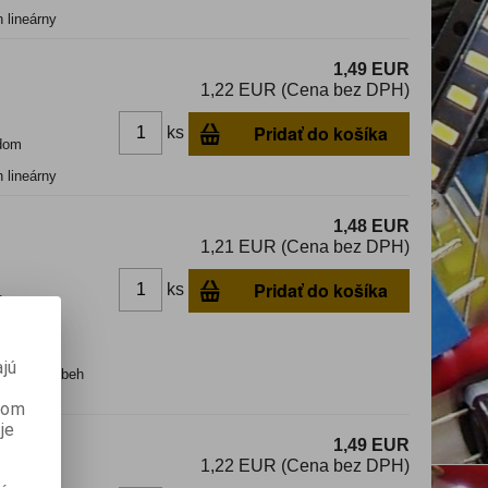
 lineárny
1,49 EUR
1,22 EUR (Cena bez DPH)
Pridať do košíka
ks
dom
 lineárny
1,48 EUR
1,21 EUR (Cena bez DPH)
Pridať do košíka
ks
dom
jú
jaci; priebeh
anom
je
1,49 EUR
1,22 EUR (Cena bez DPH)