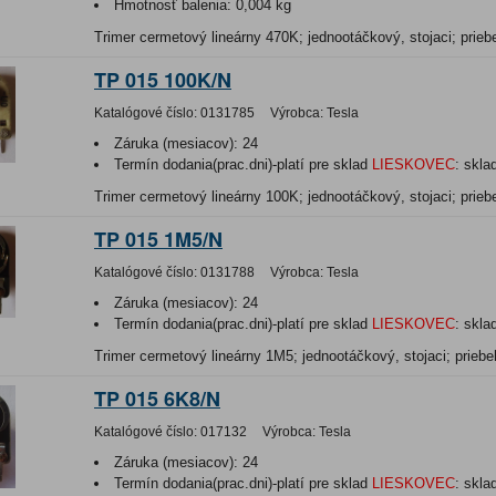
Hmotnosť balenia:
0,004 kg
Trimer cermetový lineárny 470K; jednootáčkový, stojaci; prieb
TP 015 100K/N
Katalógové číslo:
0131785
Výrobca:
Tesla
Záruka (mesiacov):
24
Termín dodania(prac.dni)-platí pre sklad
LIESKOVEC
:
skla
Trimer cermetový lineárny 100K; jednootáčkový, stojaci; prieb
TP 015 1M5/N
Katalógové číslo:
0131788
Výrobca:
Tesla
Záruka (mesiacov):
24
Termín dodania(prac.dni)-platí pre sklad
LIESKOVEC
:
skla
Trimer cermetový lineárny 1M5; jednootáčkový, stojaci; priebe
TP 015 6K8/N
Katalógové číslo:
017132
Výrobca:
Tesla
Záruka (mesiacov):
24
Termín dodania(prac.dni)-platí pre sklad
LIESKOVEC
:
skla