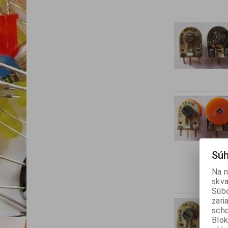
Súh
Na n
skva
Súbo
zari
scho
Blok