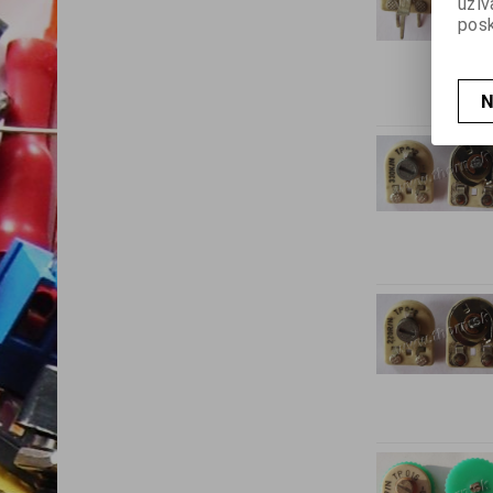
užív
posk
N