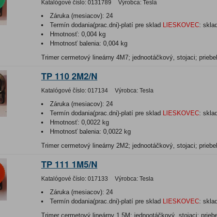
Katalógové číslo:
0131789
Výrobca:
Tesla
Záruka (mesiacov):
24
Termín dodania(prac.dni)-platí pre sklad
LIESKOVEC
:
skla
Hmotnosť:
0,004 kg
Hmotnosť balenia:
0,004 kg
Trimer cermetový lineárny 4M7; jednootáčkový, stojaci; priebe
TP 110 2M2/N
Katalógové číslo:
017134
Výrobca:
Tesla
Záruka (mesiacov):
24
Termín dodania(prac.dni)-platí pre sklad
LIESKOVEC
:
skla
Hmotnosť:
0,0022 kg
Hmotnosť balenia:
0,0022 kg
Trimer cermetový lineárny 2M2; jednootáčkový, stojaci; priebe
TP 111 1M5/N
Katalógové číslo:
017133
Výrobca:
Tesla
Záruka (mesiacov):
24
Termín dodania(prac.dni)-platí pre sklad
LIESKOVEC
:
skla
Trimer cermetový lineárny 1,5M; jednootáčkový, stojaci; priebe