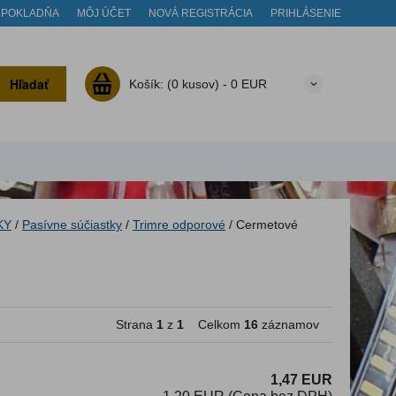
POKLADŇA
MÔJ ÚČET
NOVÁ REGISTRÁCIA
PRIHLÁSENIE
Hľadať
Košík:
(0 kusov) -
0 EUR
KY
/
Pasívne súčiastky
/
Trimre odporové
/
Cermetové
Strana
1
z
1
Celkom
16
záznamov
1,47 EUR