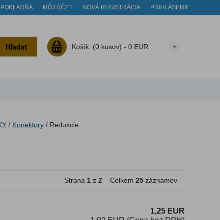
POKLADŇA
MÔJ ÚČET
NOVÁ REGISTRÁCIA
PRIHLÁSENIE
Hľadať
Košík:
(0 kusov) -
0 EUR
KY
/
Konektory
/
Redukcie
Strana
1
z
2
Celkom
25
záznamov
1,25 EUR