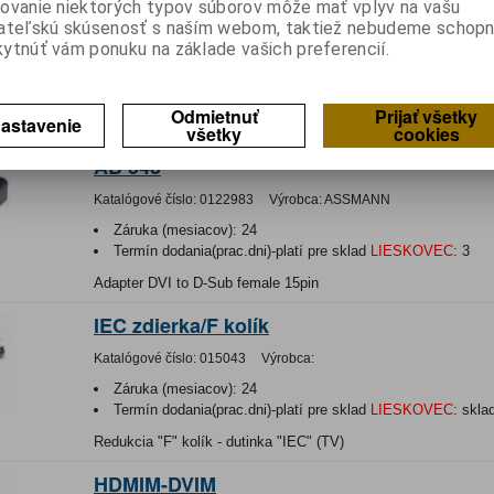
ovanie niektorých typov súborov môže mať vplyv na vašu
ateľskú skúsenosť s naším webom, taktiež nebudeme schopn
Záruka (mesiacov):
24
ytnúť vám ponuku na základe vašich preferencií.
Termín dodania(prac.dni)-platí pre sklad
LIESKOVEC
:
3
Hmotnosť:
0,0412 kg
Hmotnosť balenia:
0,0412 kg
Odmietnuť
Prijať všetky
astavenie
Adaptér; D-Sub 15pin HD vidlica,DVI-I (24+5) zásuvka
všetky
cookies
AB 543
Katalógové číslo:
0122983
Výrobca:
ASSMANN
Záruka (mesiacov):
24
Termín dodania(prac.dni)-platí pre sklad
LIESKOVEC
:
3
Adapter DVI to D-Sub female 15pin
IEC zdierka/F kolík
Katalógové číslo:
015043
Výrobca:
Záruka (mesiacov):
24
Termín dodania(prac.dni)-platí pre sklad
LIESKOVEC
:
skla
Redukcia "F" kolík - dutinka "IEC" (TV)
HDMIM-DVIM