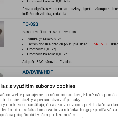
Hmotnosť balenia:
0,0107 kg
Prevod signálu s-video na kompozitný signál s výstupom cin
kolík/cinch zdierka, redukcia
FC-023
Katalógové číslo:
0116007
Výrobca:
Záruka (mesiacov):
24
Termín dodania(prac.dni)-platí pre sklad
LIESKOVEC
:
skla
Hmotnosť:
0,01 kg
Hmotnosť balenia:
0,01 kg
Adaptér; BNC zásuvka, F vidlica
AB/DVIM/HDF
Katalógové číslo:
0122973
Výrobca:
las s využitím súborov cookies
Záruka (mesiacov):
24
Termín dodania(prac.dni)-platí pre sklad
LIESKOVEC
:
3
ašom webe pracujeme so súbormi cookies, ktoré nám pomáha
litniť naše služby a personalizovať ponuky.
Adaptér; DVI (24+5) vidlica-D-Sub (15P) HD zásuvka
ry cookies si pamätajú, čo a ako vo svojom prehliadači na d
AB/DVIF/HDM
adení robíte. Vďaka tomu webová stránka funguje podľa vás a 
pná sa prispôsobiť vašim preferenciám.
Katalógové číslo:
0122977
Výrobca:
GOOBAY