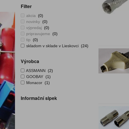
Filter
akcia
(0)
novinky
(0)
výpredaj
(0)
pripravujeme
(0)
tip
(0)
skladom v sklade v Lieskovci
(24)
Výrobca
ASSMANN
(2)
GOOBAY
(1)
Monacor
(1)
Informační slpek