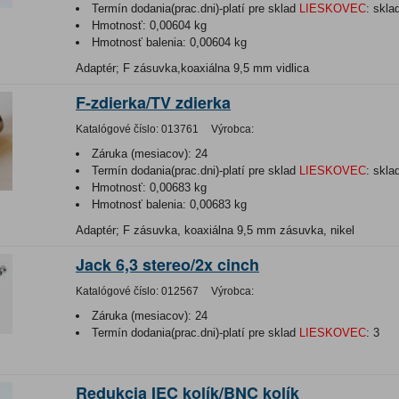
Termín dodania(prac.dni)-platí pre sklad
LIESKOVEC
:
skla
Hmotnosť:
0,00604 kg
Hmotnosť balenia:
0,00604 kg
Adaptér; F zásuvka,koaxiálna 9,5 mm vidlica
F-zdierka/TV zdierka
Katalógové číslo:
013761
Výrobca:
Záruka (mesiacov):
24
Termín dodania(prac.dni)-platí pre sklad
LIESKOVEC
:
skla
Hmotnosť:
0,00683 kg
Hmotnosť balenia:
0,00683 kg
Adaptér; F zásuvka, koaxiálna 9,5 mm zásuvka, nikel
Jack 6,3 stereo/2x cinch
Katalógové číslo:
012567
Výrobca:
Záruka (mesiacov):
24
Termín dodania(prac.dni)-platí pre sklad
LIESKOVEC
:
3
Redukcia IEC kolík/BNC kolík