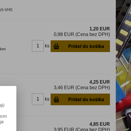
chS-VHS
1,20 EUR
0,98 EUR (Cena bez DPH)
Pridať do košíka
ks
dom
4,25 EUR
3,46 EUR (Cena bez DPH)
Pridať do košíka
ks
jú
anom
je
4,85 EUR
3,95 EUR (Cena bez DPH)