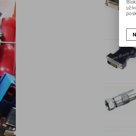
Blok
užív
posk
N