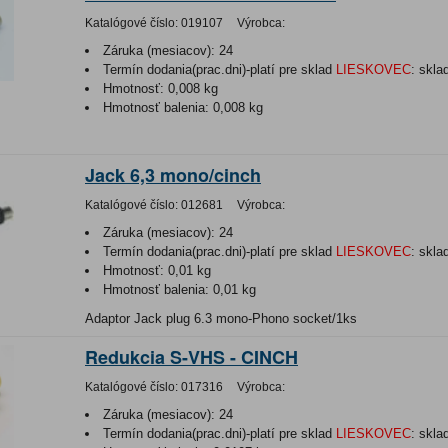
Katalógové číslo:
019107
Výrobca:
Záruka (mesiacov):
24
Termín dodania(prac.dni)-platí pre sklad
LIESKOVEC
:
skla
Hmotnosť:
0,008 kg
Hmotnosť balenia:
0,008 kg
Jack 6,3 mono/cinch
Katalógové číslo:
012681
Výrobca:
Záruka (mesiacov):
24
Termín dodania(prac.dni)-platí pre sklad
LIESKOVEC
:
skla
Hmotnosť:
0,01 kg
Hmotnosť balenia:
0,01 kg
Adaptor Jack plug 6.3 mono-Phono socket/1ks
Redukcia S-VHS - CINCH
Katalógové číslo:
017316
Výrobca:
Záruka (mesiacov):
24
Termín dodania(prac.dni)-platí pre sklad
LIESKOVEC
:
skla