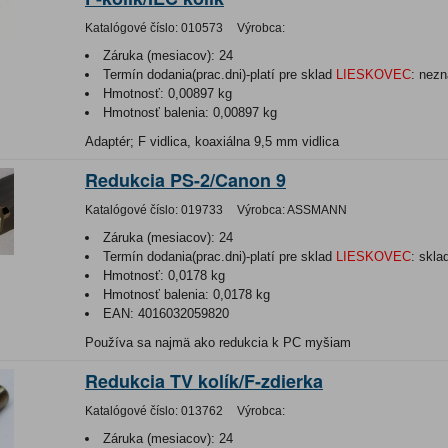
Katalógové číslo:
010573
Výrobca:
Záruka (mesiacov):
24
Termín dodania(prac.dni)-platí pre sklad
LIESKOVEC
:
nezn
Hmotnosť:
0,00897 kg
Hmotnosť balenia:
0,00897 kg
Adaptér; F vidlica, koaxiálna 9,5 mm vidlica
Redukcia PS-2/Canon 9
Katalógové číslo:
019733
Výrobca:
ASSMANN
Záruka (mesiacov):
24
Termín dodania(prac.dni)-platí pre sklad
LIESKOVEC
:
skla
Hmotnosť:
0,0178 kg
Hmotnosť balenia:
0,0178 kg
EAN:
4016032059820
Používa sa najmä ako redukcia k PC myšiam
Redukcia TV kolík/F-zdierka
Katalógové číslo:
013762
Výrobca:
Záruka (mesiacov):
24