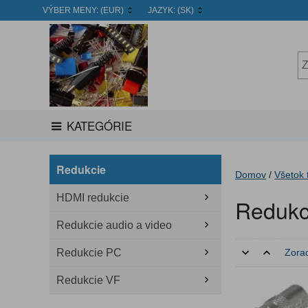
VÝBER MENY:
(EUR)
JAZYK:
(SK)
KATEGÓRIE
Redukcie
Domov
/
Všetok 
HDMI redukcie
Redukc
Redukcie audio a video
Redukcie PC
Zorad
Redukcie VF