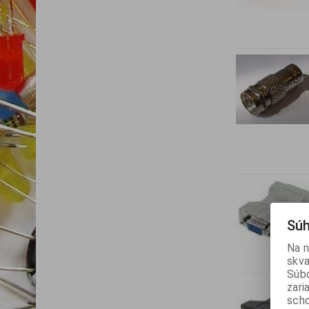
Súh
Na n
skva
Súbo
zari
scho