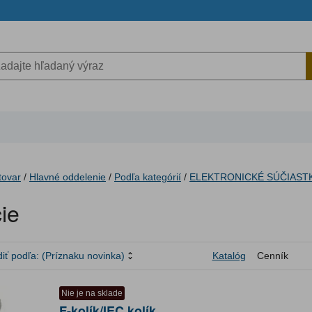
tovar
/
Hlavné oddelenie
/
Podľa kategórií
/
ELEKTRONICKÉ SÚČIAST
ie
iť podľa:
(Príznaku novinka)
Katalóg
Cenník
Nie je na sklade
F-kolík/IEC kolík