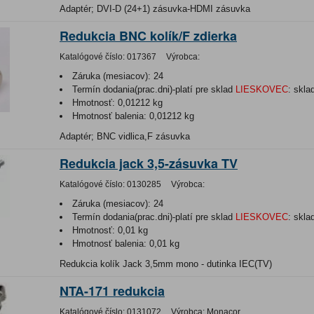
Adaptér; DVI-D (24+1) zásuvka-HDMI zásuvka
Redukcia BNC kolík/F zdierka
Katalógové číslo:
017367
Výrobca:
Záruka (mesiacov):
24
Termín dodania(prac.dni)-platí pre sklad
LIESKOVEC
:
skla
Hmotnosť:
0,01212 kg
Hmotnosť balenia:
0,01212 kg
Adaptér; BNC vidlica,F zásuvka
Redukcia jack 3,5-zásuvka TV
Katalógové číslo:
0130285
Výrobca:
Záruka (mesiacov):
24
Termín dodania(prac.dni)-platí pre sklad
LIESKOVEC
:
skla
Hmotnosť:
0,01 kg
Hmotnosť balenia:
0,01 kg
Redukcia kolík Jack 3,5mm mono - dutinka IEC(TV)
NTA-171 redukcia
Katalógové číslo:
0131072
Výrobca:
Monacor