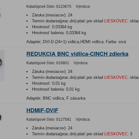
Katalógové číslo:
0123675
Výrobca:
Záruka (mesiacov):
24
Termín dodania(prac.dni)-platí pre sklad
LIESKOVEC
:
skla
Hmotnosť:
0,03364 kg
Hmotnosť balenia:
0,03364 kg
Adaptér; DVI-D (24+1) vidlica,HDMI vidlica; Farba: sivá
REDUKCIA BNC vidlica-CINCH zdierka
Katalógové číslo:
016801
Výrobca:
Záruka (mesiacov):
24
Termín dodania(prac.dni)-platí pre sklad
LIESKOVEC
:
skla
Hmotnosť:
0,01 kg
Hmotnosť balenia:
0,01 kg
Adaptér; BNC vidlica, F zásuvka
HDMIF-DVIF
Katalógové číslo:
0127581
Výrobca:
Záruka (mesiacov):
24
Termín dodania(prac.dni)-platí pre sklad
LIESKOVEC
:
3