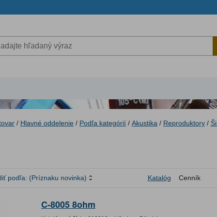
tovar
/
Hlavné oddelenie
/
Podľa kategórií
/
Akustika
/
Reproduktory
/
Š
iť podľa:
(Príznaku novinka)
Katalóg
Cenník
C-8005 8ohm