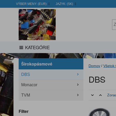
VÝBER MENY:
(EUR)
JAZYK:
(SK)
KATEGÓRIE
Širokopásmové
Domov
/
Všetok 
DBS
DBS
Monacor
TVM
Zorad
Filter