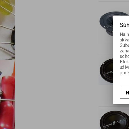
Súh
Na n
skva
Súbo
zari
scho
Blok
užív
posk
N