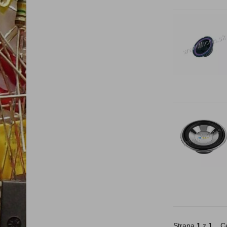
Strana
1
z
1
Ce