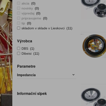
akcia
(0)
novinky
(0)
výpredaj
(0)
pripravujeme
(0)
tip
(0)
skladom v sklade v Lieskovci
(11)
Výrobca
DBS
(1)
Dibeisi
(11)
Parametre
Impedancia
Informační slpek