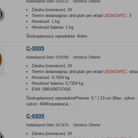
Katalógové číslo:
010212
Výrobca:
Dibeisi
Záruka (mesiacov):
24
Termín dodania(prac.dni)-platí pre sklad
LIESKOVEC
:
3
Hmotnosť:
1 kg
Hmotnosť balenia:
1 kg
Širokopásmový reproduktor. 8ohm
C-5005
Katalógové číslo:
019780
Výrobca:
Dibeisi
Záruka (mesiacov):
24
Termín dodania(prac.dni)-platí pre sklad
LIESKOVEC
:
skla
Hmotnosť:
0,7324 kg
Hmotnosť balenia:
0,7324 kg
EAN:
5901436717416
Širokopásmový reproduktorPriemer :5 " ( 13 cm )Max. výkon 
výkon: 40WImpedancia :...
C-6505
Katalógové číslo:
017474
Výrobca:
Dibeisi
Záruka (mesiacov):
24