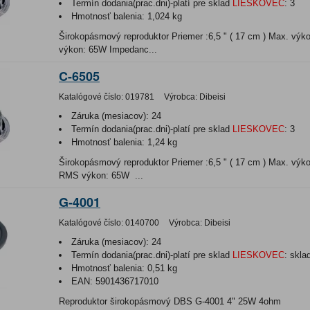
Termín dodania(prac.dni)-platí pre sklad
LIESKOVEC
:
3
Hmotnosť balenia:
1,024 kg
Širokopásmový reproduktor Priemer :6,5 " ( 17 cm ) Max. vý
výkon: 65W Impedanc...
C-6505
Katalógové číslo:
019781
Výrobca:
Dibeisi
Záruka (mesiacov):
24
Termín dodania(prac.dni)-platí pre sklad
LIESKOVEC
:
3
Hmotnosť balenia:
1,24 kg
Širokopásmový reproduktor Priemer :6,5 " ( 17 cm ) Max. výk
RMS výkon: 65W ...
G-4001
Katalógové číslo:
0140700
Výrobca:
Dibeisi
Záruka (mesiacov):
24
Termín dodania(prac.dni)-platí pre sklad
LIESKOVEC
:
skla
Hmotnosť balenia:
0,51 kg
EAN:
5901436717010
Reproduktor širokopásmový DBS G-4001 4" 25W 4ohm