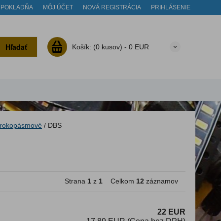
POKLADŇA
MÔJ ÚČET
NOVÁ REGISTRÁCIA
PRIHLÁSENIE
Hľadať
Košík:
(0 kusov) -
0 EUR
irokopásmové
/
DBS
Strana
1
z
1
Celkom
12
záznamov
22 EUR