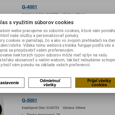
G-4001
Katalógové číslo:
0140701
Výrobca:
Dibeisi
las s využitím súborov cookies
Záruka (mesiacov):
24
Termín dodania(prac.dni)-platí pre sklad
LIESKOVEC
:
skla
ašom webe pracujeme so súbormi cookies, ktoré nám pomáha
Hmotnosť balenia:
0,56 kg
litniť naše služby a personalizovať ponuky.
EAN:
5901436717027
ry cookies si pamätajú, čo a ako vo svojom prehliadači na d
Reproduktor širokopásmový DBS G-4001 4" 25W 8ohm
adení robíte. Vďaka tomu webová stránka funguje podľa vás a 
pná sa prispôsobiť vašim preferenciám.
G-5001
ovanie niektorých typov súborov môže mať vplyv na vašu
ateľskú skúsenosť s naším webom, taktiež nebudeme schopn
Katalógové číslo:
0140702
Výrobca:
Dibeisi
ytnúť vám ponuku na základe vašich preferencií.
Záruka (mesiacov):
24
Termín dodania(prac.dni)-platí pre sklad
LIESKOVEC
:
skla
Hmotnosť balenia:
0,693 kg
Odmietnuť
Prijať všetky
astavenie
EAN:
5901436717058
všetky
cookies
Reproduktor DBS G-5001 5" 40W -4ohm
G-5001
Katalógové číslo:
0140703
Výrobca:
Dibeisi
Záruka (mesiacov):
24