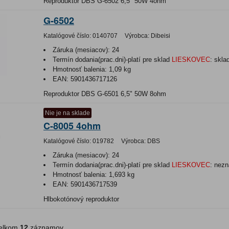
Reproduktor DBS G-6502 6,5" 50W 4ohm
G-6502
Katalógové číslo:
0140707
Výrobca:
Dibeisi
Záruka (mesiacov):
24
Termín dodania(prac.dni)-platí pre sklad
LIESKOVEC
:
skla
Hmotnosť balenia:
1,09 kg
EAN:
5901436717126
Reproduktor DBS G-6501 6,5" 50W 8ohm
Nie je na sklade
C-8005 4ohm
Katalógové číslo:
019782
Výrobca:
DBS
Záruka (mesiacov):
24
Termín dodania(prac.dni)-platí pre sklad
LIESKOVEC
:
nezn
Hmotnosť balenia:
1,693 kg
EAN:
5901436717539
Hlbokotónový reproduktor
lkom
12
záznamov