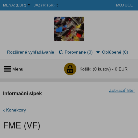
MENA:
(EUR)
JAZYK:
(SK)
MÔJ ÚČET
Rozšírené vyhľadávanie
Porovnané (0)
Obľúbené (0)
Menu
Košík:
(0 kusov) -
0 EUR
Zobraziť filter
Informační slpek
Konektory
FME (VF)