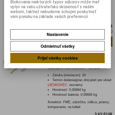
Blokovanie niektorých typov súborov môže mať
Hmotnosť:
0,0079 kg
vplyv na vašu užívateľskú skúsenosť s naším
Hmotnosť balenia:
0,0079 kg
webom, taktiež nebudeme schopní poskytnúť
Zástrčka; FME; vidlica; priamy; RG58;
vám ponuku na základe vašich preferencií.
krimpovacie; na kábel
3,12 EUR
2,54 EUR (Cena bez DPH)
Nastavenie
Pridať do košíka
ks
Odmietnuť všetky
Nie je na sklade
Prijať všetky cookies
FME-011
Katalógové číslo:
0113051
Výrobca:
Záruka (mesiacov):
24
Termín dodania(prac.dni)-platí pre sklad
LIESKOVEC
:
neznámy
Hmotnosť:
0,00684 kg
Hmotnosť balenia:
0,00684 kg
Konektor: FME; zástrčka; vidlica; priamy;
krimpovanie, na kábel
3,63 EUR