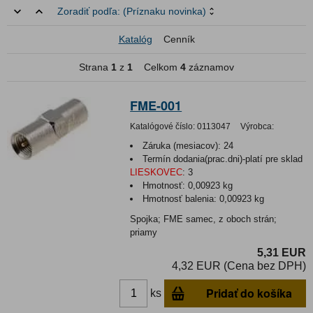
Zoradiť podľa:
(Príznaku novinka)
Katalóg
Cenník
Strana
1
z
1
Celkom
4
záznamov
FME-001
Katalógové číslo:
0113047
Výrobca:
Záruka (mesiacov):
24
Termín dodania(prac.dni)-platí pre sklad
LIESKOVEC
:
3
Hmotnosť:
0,00923 kg
Hmotnosť balenia:
0,00923 kg
Spojka; FME samec, z oboch strán;
priamy
5,31 EUR
4,32 EUR (Cena bez DPH)
Pridať do košíka
ks