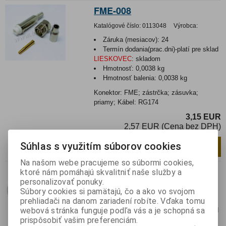
FME-008
Katalógové číslo:
0113048
Výrobca:
Záruka (mesiacov):
24
Termín dodania(prac.dni)-platí pre sklad
LIESKOVEC
:
skladom
Hmotnosť:
0,0038 kg
Hmotnosť balenia:
0,0038 kg
Konektor: FME; zástrčka; zásuvka;
priamy; Kábel: RG174
3,15 EUR
2,57 EUR (Cena bez DPH)
Súhlas s využitím súborov cookies
Pridať do košíka
ks
Na našom webe pracujeme so súbormi cookies,
FME-010
ktoré nám pomáhajú skvalitniť naše služby a
personalizovať ponuky.
Katalógové číslo:
0113050
Výrobca:
Súbory cookies si pamätajú, čo a ako vo svojom
prehliadači na danom zariadení robíte. Vďaka tomu
Záruka (mesiacov):
24
webová stránka funguje podľa vás a je schopná sa
Termín dodania(prac.dni)-platí pre sklad
prispôsobiť vašim preferenciám.
LIESKOVEC
:
3