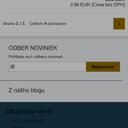
2,96 EUR (Cena bez DPH)
Strana
1
z
1
Celkom
4
záznamov
1
ODBER NOVINIEK
Prihláste sa k odberu noviniek
Registrovať
Z nášho blogu
Zákaznícky servís
Rýchla objednávka
Kontakt