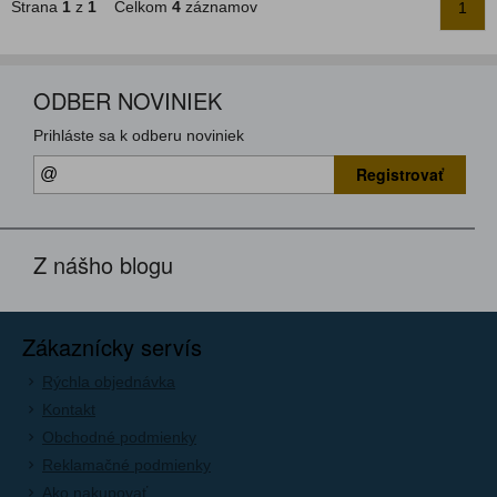
Strana
1
z
1
Celkom
4
záznamov
1
ODBER NOVINIEK
Prihláste sa k odberu noviniek
Registrovať
Z nášho blogu
Zákaznícky servís
Rýchla objednávka
Kontakt
Obchodné podmienky
Reklamačné podmienky
Ako nakupovať