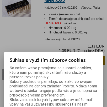
MHB 8282
Katalógové číslo:
010206
Výrobca:
Tesla
Záruka (mesiacov):
24
Termín dodania(prac.dni)-platí pre sklad
LIESKOVEC
:
skladom
Hmotnosť:
0,001 kg
Hmotnosť balenia:
0,001 kg
Integrovaný obvod DIP20
1,33 EUR
1,09 EUR (Cena bez DPH)
Súhlas s využitím súborov cookies
Pridať do košíka
ks
Na našom webe pracujeme so súbormi cookies,
MHB 8287
ktoré nám pomáhajú skvalitniť naše služby a
personalizovať ponuky.
Katalógové číslo:
010217
Výrobca:
Tesla
Súbory cookies si pamätajú, čo a ako vo svojom
prehliadači na danom zariadení robíte. Vďaka tomu
Záruka (mesiacov):
24
webová stránka funguje podľa vás a je schopná sa
Termín dodania(prac.dni)-platí pre sklad
prispôsobiť vašim preferenciám.
LIESKOVEC
:
skladom
Blokovanie niektorých typov súborov môže mať
Hmotnosť:
0,001 kg
vplyv na vašu užívateľskú skúsenosť s naším
Hmotnosť balenia:
0,001 kg