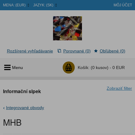
MENA:
(EUR)
JAZYK:
(SK)
MÔJ ÚČET
Rozšírené vyhľadávanie
Porovnané (0)
Obľúbené (0)
Menu
Košík:
(0 kusov) -
0 EUR
Zobraziť filter
Informační slpek
Integrované obvody
MHB