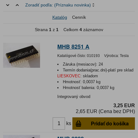
Zoradiť podľa:
(Príznaku novinka)
Katalóg
Cenník
Strana
1
z
1
Celkom
4
záznamov
MHB 8251 A
Katalógové číslo:
010193
Výrobca:
Tesla
Záruka (mesiacov):
24
Termín dodania(prac.dni)-platí pre sklad
LIESKOVEC
:
skladom
Hmotnosť:
0,0037 kg
Hmotnosť balenia:
0,0037 kg
Integrovaný obvod
3,25 EUR
2,65 EUR (Cena bez DPH)
Pridať do košíka
ks