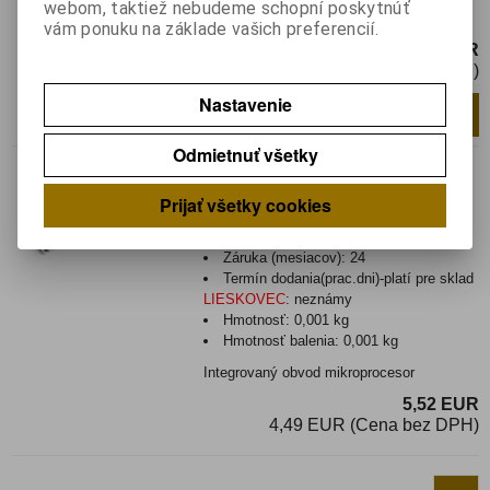
webom, taktiež nebudeme schopní poskytnúť
Integrovaný obvod
vám ponuku na základe vašich preferencií.
1 EUR
0,82 EUR (Cena bez DPH)
Nastavenie
Pridať do košíka
ks
Odmietnuť všetky
Nie je na sklade
MHB 8080 A
Prijať všetky cookies
Katalógové číslo:
010192
Výrobca:
Tesla
Záruka (mesiacov):
24
Termín dodania(prac.dni)-platí pre sklad
LIESKOVEC
:
neznámy
Hmotnosť:
0,001 kg
Hmotnosť balenia:
0,001 kg
Integrovaný obvod mikroprocesor
5,52 EUR
4,49 EUR (Cena bez DPH)