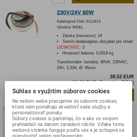
230V/24V 80W
Katalógové číslo:
0111813
Výrobca:
INDEL
Záruka (mesiacov):
24
Termín dodania(prac.dni)-platí pre sklad
LIESKOVEC
:
3
Hmotnosť balenia:
0,9318 kg
Transformátor: toroidný; 80VA; 230VAC;
24V; 3,33A; Ø: 95mm
38,52 EUR
31,32 EUR (Cena bez DPH)
Súhlas s využitím súborov cookies
Pridať do košíka
ks
Na našom webe pracujeme so súbormi cookies,
ktoré nám pomáhajú skvalitniť naše služby a
230V/2x12V 80W
personalizovať ponuky.
Súbory cookies si pamätajú, čo a ako vo svojom
Katalógové číslo:
0111814
prehliadači na danom zariadení robíte. Vďaka tomu
Výrobca:
INDEL
webová stránka funguje podľa vás a je schopná sa
Záruka (mesiacov):
24
prispôsobiť vašim preferenciám.