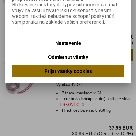
Termín dodania(prac.dni)-platí pre sklad
Blokovanie niektorých typov súborov môže mať
LIESKOVEC
:
3
vplyv na vašu užívateľskú skúsenosť s naším
Hmotnosť balenia:
0,95 kg
webom, taktiež nebudeme schopní poskytnúť
vám ponuku na základe vašich preferencií.
Transformátor: toroidný; 80VA; 230VAC;
12V; 12V; 3,33A; 3,33A
37,90 EUR
Nastavenie
30,82 EUR (Cena bez DPH)
Pridať do košíka
ks
Odmietnuť všetky
230V/2x24V 80W
Prijať všetky cookies
Katalógové číslo:
0111815
Výrobca:
INDEL
Záruka (mesiacov):
24
Termín dodania(prac.dni)-platí pre sklad
LIESKOVEC
:
3
Hmotnosť balenia:
0,958 kg
37,95 EUR
30,86 EUR (Cena bez DPH)