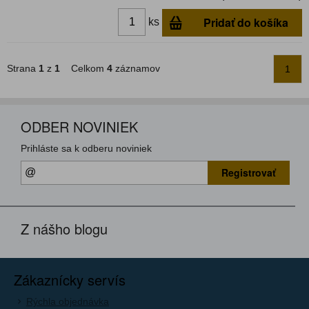
Pridať do košíka
ks
Strana
1
z
1
Celkom
4
záznamov
1
ODBER NOVINIEK
Prihláste sa k odberu noviniek
Registrovať
Z nášho blogu
Zákaznícky servís
Rýchla objednávka