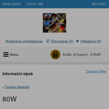
MENA:
(EUR)
JAZYK:
(SK)
MÔJ ÚČET
Rozšírené vyhľadávanie
Porovnané (0)
Obľúbené (0)
Menu
Košík:
(0 kusov) -
0 EUR
Zobraziť filter
Informační slpek
Toroidy klasické
80W