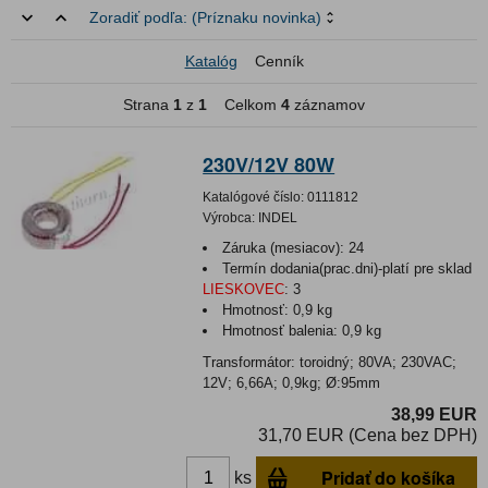
Zoradiť podľa:
(Príznaku novinka)
Katalóg
Cenník
Strana
1
z
1
Celkom
4
záznamov
230V/12V 80W
Katalógové číslo:
0111812
Výrobca:
INDEL
Záruka (mesiacov):
24
Termín dodania(prac.dni)-platí pre sklad
LIESKOVEC
:
3
Hmotnosť:
0,9 kg
Hmotnosť balenia:
0,9 kg
Transformátor: toroidný; 80VA; 230VAC;
12V; 6,66A; 0,9kg; Ø:95mm
38,99 EUR
31,70 EUR (Cena bez DPH)
Pridať do košíka
ks