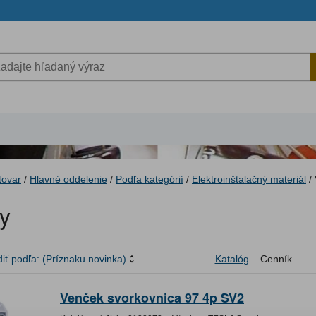
tovar
/
Hlavné oddelenie
/
Podľa kategórií
/
Elektroinštalačný materiál
/
y
iť podľa:
(Príznaku novinka)
Katalóg
Cenník
Venček svorkovnica 97 4p SV2