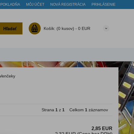
POKLADŇA
MÔJ ÚČET
NOVÁ REGISTRÁCIA
PRIHLÁSENIE
Hľadať
Košík:
(0 kusov) -
0 EUR
Venčeky
Strana
1
z
1
Celkom
1
záznamov
2,85 EUR