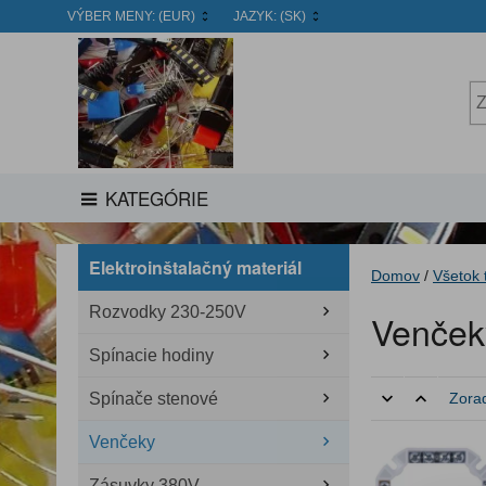
VÝBER MENY:
(EUR)
JAZYK:
(SK)
KATEGÓRIE
Elektroinštalačný materiál
Domov
/
Všetok 
Rozvodky 230-250V
Venček
Spínacie hodiny
Spínače stenové
Zorad
Venčeky
Zásuvky 380V