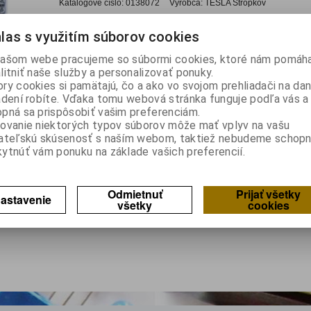
Katalógové číslo:
0138072
Výrobca:
TESLA Stropkov
Záruka (mesiacov):
24
las s využitím súborov cookies
Termín dodania(prac.dni)-platí pre sklad
LIESKOVEC
:
skla
Hmotnosť:
0,041 kg
ašom webe pracujeme so súbormi cookies, ktoré nám pomáha
Hmotnosť balenia:
0,041 kg
litniť naše služby a personalizovať ponuky.
EAN:
8585001508028
ry cookies si pamätajú, čo a ako vo svojom prehliadači na d
produkt krabicová svorkovnica plastová, štvorpólová pre prie
adení robíte. Vďaka tomu webová stránka funguje podľa vás a 
prúd...
pná sa prispôsobiť vašim preferenciám.
ovanie niektorých typov súborov môže mať vplyv na vašu
ateľskú skúsenosť s naším webom, taktiež nebudeme schopn
lkom
1
záznamov
ytnúť vám ponuku na základe vašich preferencií.
Odmietnuť
Prijať všetky
astavenie
všetky
cookies