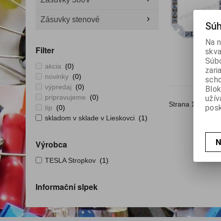
Zásuvky stenové
Súh
Na n
Filter
skva
Súbo
akcia
(0)
zari
novinky
(0)
scho
výpredaj
(0)
Blok
pripravujeme
(0)
užív
Strana
1
z
1
Ce
posk
tip
(0)
skladom v sklade v Lieskovci
(1)
N
Výrobca
TESLA Stropkov
(1)
Informační slpek