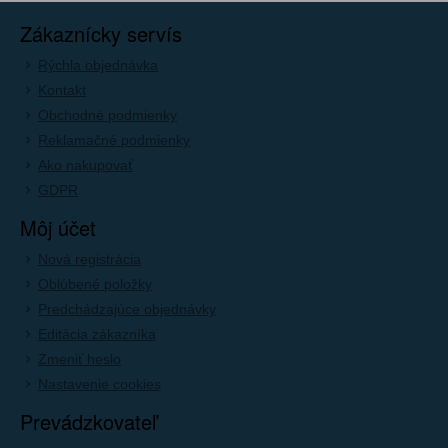
Zákaznícky servís
Rýchla objednávka
Kontakt
Obchodné podmienky
Reklamačné podmienky
Ako nakupovať
GDPR
Môj účet
Nová registrácia
Oblúbené položky
Predchádzajúce objednávky
Editácia zákazníka
Zmeniť heslo
Nastavenie cookies
Prevádzkovateľ