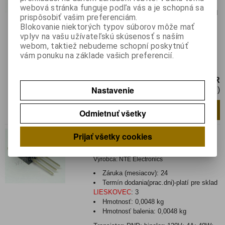
Záruka (mesiacov):
24
webová stránka funguje podľa vás a je schopná sa
Termín dodania(prac.dni)-platí pre sklad
prispôsobiť vašim preferenciám.
LIESKOVEC
:
skladom
Blokovanie niektorých typov súborov môže mať
Hmotnosť:
0,00437 kg
vplyv na vašu užívateľskú skúsenosť s naším
Hmotnosť balenia:
0,00437 kg
webom, taktiež nebudeme schopní poskytnúť
vám ponuku na základe vašich preferencií.
Transistor: NPN; bipolar; 120V; 4A; 40W;
TO220
2,85 EUR
Nastavenie
2,32 EUR (Cena bez DPH)
Pridať do košíka
ks
Odmietnuť všetky
NTE 292
Prijať všetky cookies
Katalógové číslo:
0142868
Výrobca:
NTE Electronics
Záruka (mesiacov):
24
Termín dodania(prac.dni)-platí pre sklad
LIESKOVEC
:
3
Hmotnosť:
0,0048 kg
Hmotnosť balenia:
0,0048 kg