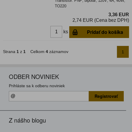
Transistor: PNP; bipolar; 120V; 4A; 40W;
TO220
3,36 EUR
2,74 EUR (Cena bez DPH)
Pridať do košíka
ks
Strana
1
z
1
Celkom
4
záznamov
1
ODBER NOVINIEK
Prihláste sa k odberu noviniek
Registrovať
Z nášho blogu