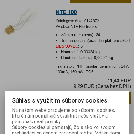
NTE 100
Katalógové číslo:
0142872
Výrobca:
NTE Electronics
Záruka (mesiacov):
24
Termín dodania(prac.dni)-platí pre sklad
LIESKOVEC
:
3
Hmotnosť:
0,00324 kg
Hmotnosť balenia:
0,00324 kg
Transistor: PNP; bipolar; germanium; 24V;
100mA; 150mW; TO5
11,43 EUR
9,29 EUR (Cena bez DPH)
Pridať do košíka
ks
Súhlas s využitím súborov cookies
Na našom webe pracujeme so súbormi cookies,
NTE 291
ktoré nám pomáhajú skvalitniť naše služby a
personalizovať ponuky.
Katalógové číslo:
0142867
Súbory cookies si pamätajú, čo a ako vo svojom
Výrobca:
NTE Electronics
prehliadači na danom zariadení robíte. Vďaka tomu