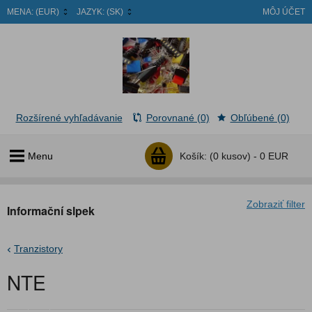
MENA:
(EUR)
JAZYK:
(SK)
MÔJ ÚČET
Rozšírené vyhľadávanie
Porovnané (0)
Obľúbené (0)
Menu
Košík:
(0 kusov) -
0 EUR
Zobraziť filter
Informační slpek
Tranzistory
NTE