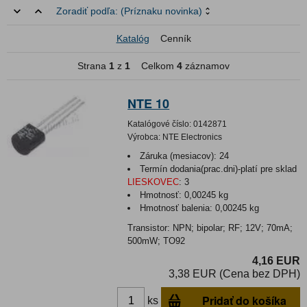
Zoradiť podľa:
(Príznaku novinka)
Katalóg
Cenník
Strana
1
z
1
Celkom
4
záznamov
NTE 10
Katalógové číslo:
0142871
Výrobca:
NTE Electronics
Záruka (mesiacov):
24
Termín dodania(prac.dni)-platí pre sklad
LIESKOVEC
:
3
Hmotnosť:
0,00245 kg
Hmotnosť balenia:
0,00245 kg
Transistor: NPN; bipolar; RF; 12V; 70mA;
500mW; TO92
4,16 EUR
3,38 EUR (Cena bez DPH)
Pridať do košíka
ks