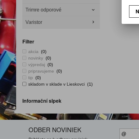
Trimre odporové
N
Varistor
Filter
akcia
(0)
novinky
(0)
výpredaj
(0)
pripravujeme
(0)
tip
(0)
skladom v sklade v Lieskovci
(1)
Informační slpek
ODBER NOVINIEK