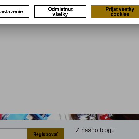
Odmietnuť
Prijať všetky
astavenie
všetky
cookies
Z nášho blogu
Registrovať