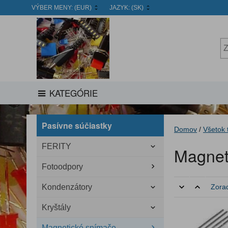
VÝBER MENY:
(EUR)
JAZYK:
(SK)
KATEGÓRIE
Pasívne súčiastky
Domov
/
Všetok 
FERITY
Magnet
Fotoodpory
Kondenzátory
Zorad
Kryštály
Magnetické snímače