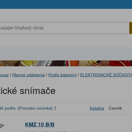
tovar
/
Hlavné oddelenie
/
Podľa kategórií
/
ELEKTRONICKÉ SÚČIAST
ické snímače
iť podľa:
(Príznaku novinka)
Katalóg
Cenník
KMZ 10 B/B