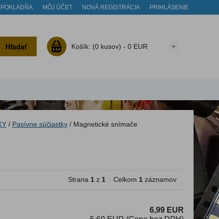
POKLADŇA
MÔJ ÚČET
NOVÁ REGISTRÁCIA
PRIHLÁSENIE
Hľadať
Košík:
(0 kusov) -
0 EUR
KY
/
Pasívne súčiastky
/
Magnetické snímače
Strana
1
z
1
Celkom
1
záznamov
6,99 EUR