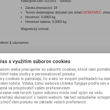
Katalógové číslo:
0112453
Výrobca:
Záruka (mesiacov):
24
Termín dodania(prac.dni)-platí pre sklad
LIESKOVEC
:
skla
Hmotnosť:
0,0003 kg
Hmotnosť balenia:
0,0003 kg
Magnetický snímač
lkom
1
záznamov
las s využitím súborov cookies
ašom webe pracujeme so súbormi cookies, ktoré nám pomáha
litniť naše služby a personalizovať ponuky.
ry cookies si pamätajú, čo a ako vo svojom prehliadači na d
adení robíte. Vďaka tomu webová stránka funguje podľa vás a 
pná sa prispôsobiť vašim preferenciám.
ovanie niektorých typov súborov môže mať vplyv na vašu
ateľskú skúsenosť s naším webom, taktiež nebudeme schopn
ytnúť vám ponuku na základe vašich preferencií.