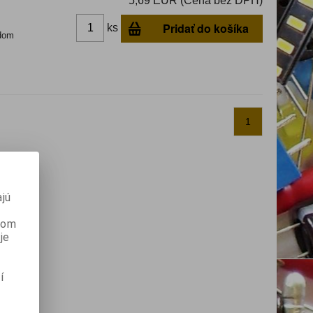
5,69 EUR (Cena bez DPH)
Pridať do košíka
ks
dom
1
jú
anom
je
í