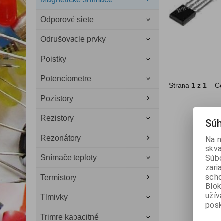
Odporové siete
Odrušovacie prvky
Poistky
Potenciometre
Strana
1
z
1
Ce
Pozistory
Rezistory
Súh
Rezonátory
Na n
skva
Súbo
Snímače teploty
zari
scho
Termistory
Blok
užív
Tlmivky
posk
Trimre kapacitné