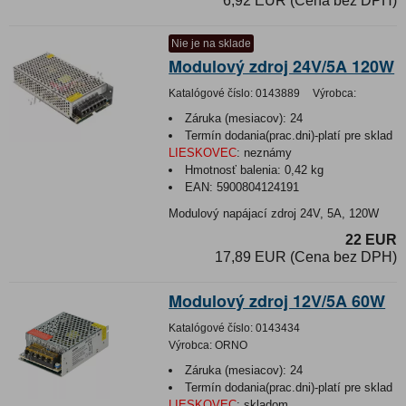
6,92 EUR (Cena bez DPH)
Nie je na sklade
Modulový zdroj 24V/5A 120W
Katalógové číslo:
0143889
Výrobca:
Záruka (mesiacov):
24
Termín dodania(prac.dni)-platí pre sklad
LIESKOVEC
:
neznámy
Hmotnosť balenia:
0,42 kg
EAN:
5900804124191
Modulový napájací zdroj 24V, 5A, 120W
22 EUR
17,89 EUR (Cena bez DPH)
Modulový zdroj 12V/5A 60W
Katalógové číslo:
0143434
Výrobca:
ORNO
Záruka (mesiacov):
24
Termín dodania(prac.dni)-platí pre sklad
LIESKOVEC
:
skladom