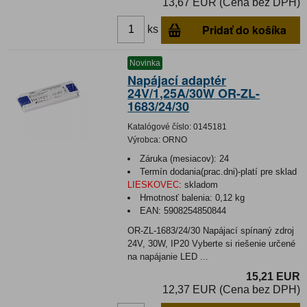
13,67 EUR (Cena bez DPH)
Pridať do košíka
ks
Novinka
Napájací adaptér
24V/1,25A/30W OR-ZL-
1683/24/30
Katalógové číslo:
0145181
Výrobca:
ORNO
Záruka (mesiacov):
24
Termín dodania(prac.dni)-platí pre sklad
LIESKOVEC
:
skladom
Hmotnosť balenia:
0,12 kg
EAN:
5908254850844
OR-ZL-1683/24/30 Napájací spínaný zdroj
24V, 30W, IP20 Vyberte si riešenie určené
na napájanie LED ...
15,21 EUR
12,37 EUR (Cena bez DPH)