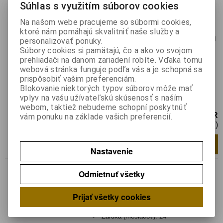
Súhlas s využitím súborov cookies
Katalógové číslo:
0143017
Výrobca:
ORNO
Na našom webe pracujeme so súbormi cookies,
Záruka (mesiacov):
24
ktoré nám pomáhajú skvalitniť naše služby a
Termín dodania(prac.dni)-platí pre sklad
personalizovať ponuky.
LIESKOVEC
:
skladom
Súbory cookies si pamätajú, čo a ako vo svojom
Hmotnosť balenia:
0,62 kg
prehliadači na danom zariadení robíte. Vďaka tomu
EAN:
5908254803352
webová stránka funguje podľa vás a je schopná sa
prispôsobiť vašim preferenciám.
Napájací zdroj sa používa na napájanie
Blokovanie niektorých typov súborov môže mať
rôznych elektronických zariadení, ako sú
vplyv na vašu užívateľskú skúsenosť s naším
napríklad LED pásy, ...
webom, taktiež nebudeme schopní poskytnúť
31 EUR
vám ponuku na základe vašich preferencií.
25,21 EUR (Cena bez DPH)
Pridať do košíka
ks
Nastavenie
Modulový zdroj 12V/41A
Odmietnuť všetky
500W
Katalógové číslo:
0143018
Prijať všetky cookies
Výrobca:
ORNO
Záruka (mesiacov):
24