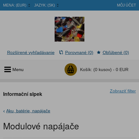
MENA:
(EUR)
JAZYK:
(SK)
MÔJ ÚČET
Rozšírené vyhľadávanie
Porovnané (0)
Obľúbené (0)
Menu
Košík:
(0 kusov) -
0 EUR
Zobraziť filter
Informační slpek
Aku, batérie, napájače
Modulové napájače