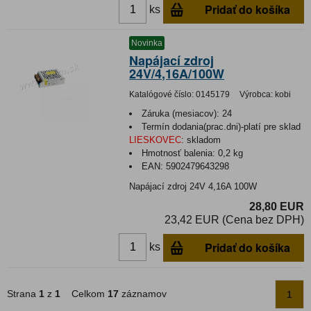
Pridať do košíka
ks
Novinka
Napájací zdroj
24V/4,16A/100W
Katalógové číslo:
0145179
Výrobca:
kobi
Záruka (mesiacov):
24
Termín dodania(prac.dni)-platí pre sklad
LIESKOVEC
:
skladom
Hmotnosť balenia:
0,2 kg
EAN:
5902479643298
Napájací zdroj 24V 4,16A 100W
28,80 EUR
23,42 EUR (Cena bez DPH)
Pridať do košíka
ks
Strana
1
z
1
Celkom
17
záznamov
1