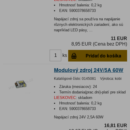
Hmotnosť balenia:
0,2 kg
EAN:
5900378658733
Napájací zdroj sa používa na napájanie
rôznych elektronických zariadení, ako sú
napríklad LED pásy, ...
11 EUR
8,95 EUR (Cena bez DPH)
Pridať do košíka
ks
Modulový zdroj 24V/5A 60W
Katalógové číslo:
0145081
Výrobca:
kobi
Záruka (mesiacov):
24
Termín dodania(prac.dni)-platí pre sklad
LIESKOVEC
:
skladom
Hmotnosť balenia:
0,2 kg
EAN:
5900378658733
Napájací zdroj 24V 2,5A 60W
16,81 EUR