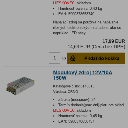
LIESKOVEC
:
skladom
Hmotnosť balenia:
0,43 kg
EAN:
5900378658740
Napájací zdroj sa používa na napájanie
rôznych elektronických zariadení, ako sú
napríklad LED pásy, ...
17,99 EUR
14,63 EUR (Cena bez DPH)
Pridať do košíka
ks
Modulový zdroj 12V/10A
150W
Katalógové číslo:
0143013
Výrobca:
ORNO
Záruka (mesiacov):
24
Termín dodania(prac.dni)-platí pre sklad
LIESKOVEC
:
skladom
Hmotnosť balenia:
0,45 kg
EAN:
5900378658757