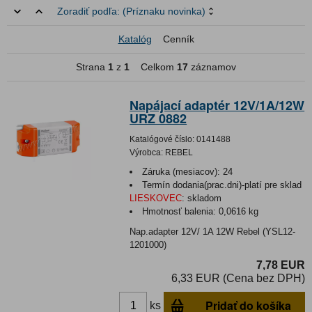
Zoradiť podľa:
(Príznaku novinka)
Katalóg
Cenník
Strana
1
z
1
Celkom
17
záznamov
Napájací adaptér 12V/1A/12W
URZ 0882
Katalógové číslo:
0141488
Výrobca:
REBEL
Záruka (mesiacov):
24
Termín dodania(prac.dni)-platí pre sklad
LIESKOVEC
:
skladom
Hmotnosť balenia:
0,0616 kg
Nap.adapter 12V/ 1A 12W Rebel (YSL12-
1201000)
7,78 EUR
6,33 EUR (Cena bez DPH)
Pridať do košíka
ks