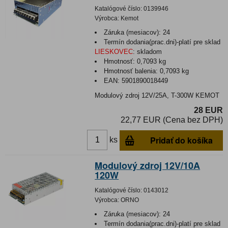
Katalógové číslo:
0139946
Výrobca:
Kemot
Záruka (mesiacov):
24
Termín dodania(prac.dni)-platí pre sklad
LIESKOVEC
:
skladom
Hmotnosť:
0,7093 kg
Hmotnosť balenia:
0,7093 kg
EAN:
5901890018449
Modulový zdroj 12V/25A, T-300W KEMOT
28 EUR
22,77 EUR (Cena bez DPH)
Pridať do košíka
ks
Modulový zdroj 12V/10A
120W
Katalógové číslo:
0143012
Výrobca:
ORNO
Záruka (mesiacov):
24
Termín dodania(prac.dni)-platí pre sklad