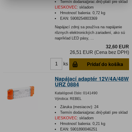
Termín dodania(prac.dni)-platí pre sklad
LIESKOVEC
:
skladom
Hmotnosť balenia:
0,72 kg
EAN:
5908254803369
Napájací zdroj sa používa na napájanie
rôznych elektronických zariadení, ako sú
napríklad LED pásy, ...
32,60 EUR
26,51 EUR (Cena bez DPH)
Pridať do košíka
ks
Napájací adaptér 12V/4A/48W
URZ 0884
Katalógové číslo:
0141490
Výrobca:
REBEL
Záruka (mesiacov):
24
Termín dodania(prac.dni)-platí pre sklad
LIESKOVEC
:
skladom
Hmotnosť balenia:
0,21 kg
EAN:
5901890046251