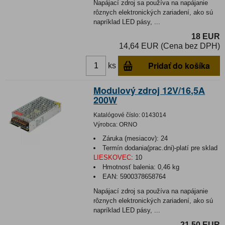
Napájací zdroj sa používa na napájanie
rôznych elektronických zariadení, ako sú
napríklad LED pásy, ...
18 EUR
14,64 EUR (Cena bez DPH)
Pridať do košíka
ks
Modulový zdroj 12V/16,5A
200W
Katalógové číslo:
0143014
Výrobca:
ORNO
Záruka (mesiacov):
24
Termín dodania(prac.dni)-platí pre sklad
LIESKOVEC
:
10
Hmotnosť balenia:
0,46 kg
EAN:
5900378658764
Napájací zdroj sa používa na napájanie
rôznych elektronických zariadení, ako sú
napríklad LED pásy, ...
21,50 EUR