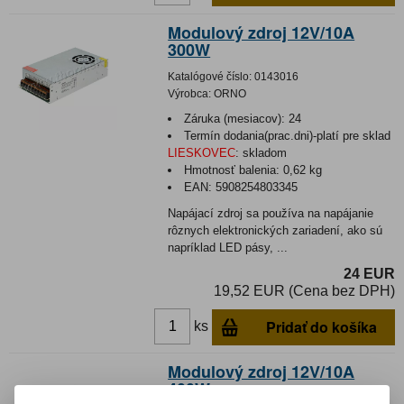
Modulový zdroj 12V/10A
300W
Katalógové číslo:
0143016
Výrobca:
ORNO
Záruka (mesiacov):
24
Termín dodania(prac.dni)-platí pre sklad
LIESKOVEC
:
skladom
Hmotnosť balenia:
0,62 kg
EAN:
5908254803345
Napájací zdroj sa používa na napájanie
rôznych elektronických zariadení, ako sú
napríklad LED pásy, ...
24 EUR
19,52 EUR (Cena bez DPH)
Pridať do košíka
ks
Modulový zdroj 12V/10A
400W