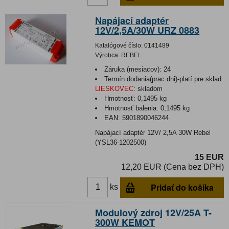
Napájací adaptér
12V/2,5A/30W URZ 0883
Katalógové číslo:
0141489
Výrobca:
REBEL
Záruka (mesiacov):
24
Termín dodania(prac.dni)-platí pre sklad
LIESKOVEC
:
skladom
Hmotnosť:
0,1495 kg
Hmotnosť balenia:
0,1495 kg
EAN:
5901890046244
Napájací adaptér 12V/ 2,5A 30W Rebel
(YSL36-1202500)
15 EUR
12,20 EUR (Cena bez DPH)
Pridať do košíka
ks
Modulový zdroj 12V/25A T-
300W KEMOT