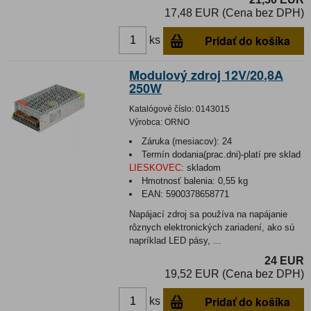
17,48 EUR (Cena bez DPH)
Pridať do košíka
ks
Modulový zdroj 12V/20,8A
250W
Katalógové číslo:
0143015
Výrobca:
ORNO
Záruka (mesiacov):
24
Termín dodania(prac.dni)-platí pre sklad
LIESKOVEC
:
skladom
Hmotnosť balenia:
0,55 kg
EAN:
5900378658771
Napájací zdroj sa používa na napájanie
rôznych elektronických zariadení, ako sú
napríklad LED pásy, ...
24 EUR
19,52 EUR (Cena bez DPH)
Pridať do košíka
ks