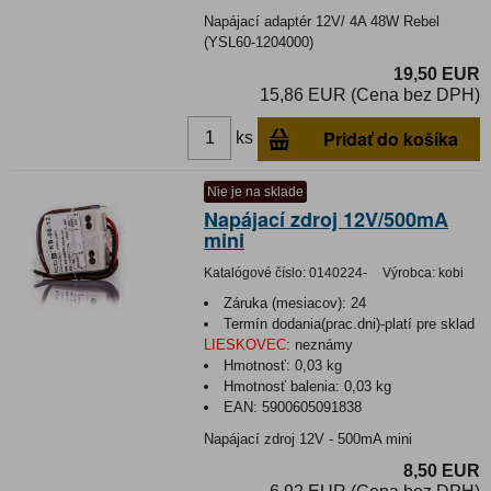
Napájací adaptér 12V/ 4A 48W Rebel
(YSL60-1204000)
19,50 EUR
15,86 EUR (Cena bez DPH)
Pridať do košíka
ks
Nie je na sklade
Napájací zdroj 12V/500mA
mini
Katalógové číslo:
0140224-
Výrobca:
kobi
Záruka (mesiacov):
24
Termín dodania(prac.dni)-platí pre sklad
LIESKOVEC
:
neznámy
Hmotnosť:
0,03 kg
Hmotnosť balenia:
0,03 kg
EAN:
5900605091838
Napájací zdroj 12V - 500mA mini
8,50 EUR