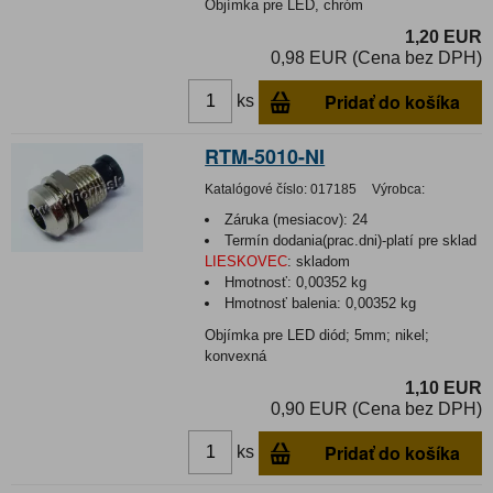
Objímka pre LED, chróm
1,20 EUR
0,98 EUR (Cena bez DPH)
Pridať do košíka
ks
RTM-5010-NI
Katalógové číslo:
017185
Výrobca:
Záruka (mesiacov):
24
Termín dodania(prac.dni)-platí pre sklad
LIESKOVEC
:
skladom
Hmotnosť:
0,00352 kg
Hmotnosť balenia:
0,00352 kg
Objímka pre LED diód; 5mm; nikel;
konvexná
1,10 EUR
0,90 EUR (Cena bez DPH)
Pridať do košíka
ks