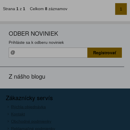
Strana
1
z
1
Celkom
8
záznamov
1
ODBER NOVINIEK
Prihláste sa k odberu noviniek
Registrovať
Z nášho blogu
Zákaznícky servís
Rýchla objednávka
Kontakt
Obchodné podmienky
Reklamačné podmienky