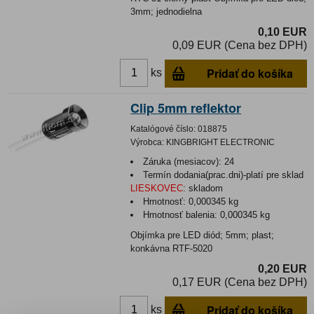
3mm; jednodielna
0,10 EUR
0,09 EUR (Cena bez DPH)
Pridať do košíka
ks
Clip 5mm reflektor
Katalógové číslo:
018875
Výrobca:
KINGBRIGHT ELECTRONIC
Záruka (mesiacov):
24
Termín dodania(prac.dni)-platí pre sklad
LIESKOVEC
:
skladom
Hmotnosť:
0,000345 kg
Hmotnosť balenia:
0,000345 kg
Objímka pre LED diód; 5mm; plast;
konkávna RTF-5020
0,20 EUR
0,17 EUR (Cena bez DPH)
Pridať do košíka
ks