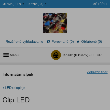
MENA:
(EUR)
JAZYK:
(SK)
MÔJ ÚČET
Rozšírené vyhľadávanie
Porovnané (0)
Obľúbené (0)
Menu
Košík:
(0 kusov) -
0 EUR
Zobraziť filter
Informační slpek
LED+displeje
Clip LED