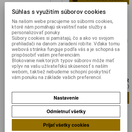
Súhlas s využitím súborov cookies
Clip 5mm reflektor
Na našom webe pracujeme so súbormi cookies,
Katalógové číslo:
018874
ktoré nám pomáhajú skvalitniť naše služby a
Výrobca:
KINGBRIGHT ELECTRONIC
personalizovať ponuky.
Záruka (mesiacov):
24
Súbory cookies si pamätajú, čo a ako vo svojom
Termín dodania(prac.dni)-platí pre sklad
prehliadači na danom zariadení robíte. Vďaka tomu
LIESKOVEC
:
skladom
webová stránka funguje podľa vás a je schopná sa
Hmotnosť:
0,0003 kg
prispôsobiť vašim preferenciám.
Hmotnosť balenia:
0,0003 kg
Blokovanie niektorých typov súborov môže mať
vplyv na vašu užívateľskú skúsenosť s naším
RTF-5010Objímka pre LED 5 mm plast
webom, taktiež nebudeme schopní poskytnúť
Objímka pre LED; 5mm; plast; konvexná
vám ponuku na základe vašich preferencií.
0,25 EUR
0,21 EUR (Cena bez DPH)
Nastavenie
Pridať do košíka
ks
Odmietnuť všetky
Clip 8mm plast čierny
Katalógové číslo:
015102
Prijať všetky cookies
Výrobca:
KINGBRIGHT ELECTRONIC