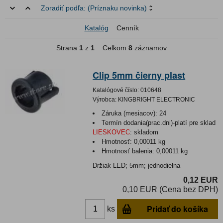
Zoradiť podľa:
(Príznaku novinka)
Katalóg
Cenník
Strana
1
z
1
Celkom
8
záznamov
Clip 5mm čierny plast
Katalógové číslo:
010648
Výrobca:
KINGBRIGHT ELECTRONIC
Záruka (mesiacov):
24
Termín dodania(prac.dni)-platí pre sklad
LIESKOVEC
:
skladom
Hmotnosť:
0,00011 kg
Hmotnosť balenia:
0,00011 kg
Držiak LED; 5mm; jednodielna
0,12 EUR
0,10 EUR (Cena bez DPH)
Pridať do košíka
ks