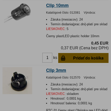
Clip 10mm
Katalógové číslo:
012081
Výrobca:
Záruka (mesiacov):
24
Termín dodania(prac.dni)-platí pre sklad
LIESKOVEC
:
5
Čierny plastLED plastic holder 10mm
0,45 EUR
0,37 EUR (Cena bez DPH)
Pridať do košíka
ks
Clip 3mm
Katalógové číslo:
012570
Výrobca:
Záruka (mesiacov):
24
Termín dodania(prac.dni)-platí pre sklad
LIESKOVEC
:
skladom
Hmotnosť:
0,0001 kg
Hmotnosť balenia:
0,0001 kg
RTC-31 čierny plast Objímka pre LED diód;