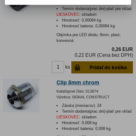
Záruka (mesiacov):
24
Termín dodania(prac.dni)-platí pre sklad
LIESKOVEC
:
skladom
Hmotnosť:
0,00084 kg
Hmotnosť balenia:
0,00084 kg
Objímka pre LED diódu; 8mm; plast;
konvexná
0,26 EUR
0,22 EUR (Cena bez DPH)
Pridať do košíka
ks
Clip 8mm chrom
Katalógové číslo:
013874
Výrobca:
SIGNAL CONSTRUCT
Záruka (mesiacov):
24
Termín dodania(prac.dni)-platí pre sklad
LIESKOVEC
:
skladom
Hmotnosť:
0,008 kg
Hmotnosť balenia:
0,008 kg