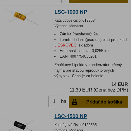
LSC-1000 NP
Katalógové číslo:
0133584
Výrobca:
Monacor
Záruka (mesiacov):
24
Termín dodania(prac.dni)-platí pre sklad
LIESKOVEC
:
skladom
Hmotnosť balenia:
0,0255 kg
EAN:
4007754033281
Značkový bipolárny kondenzátor určený
najmä pre stavbu reproduktorových
výhybiek. Cena je za balenie...
14 EUR
11,39 EUR (Cena bez DPH)
Pridať do košíka
bal
LSC-1500 NP
Katalógové číslo:
0133585
Výrobca:
Monacor