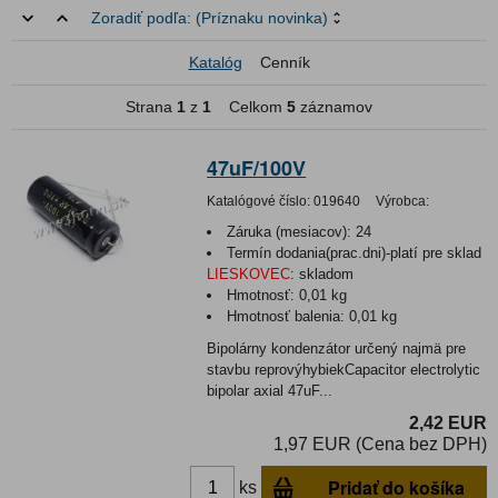
Zoradiť podľa:
(Príznaku novinka)
Katalóg
Cenník
Strana
1
z
1
Celkom
5
záznamov
47uF/100V
Katalógové číslo:
019640
Výrobca:
Záruka (mesiacov):
24
Termín dodania(prac.dni)-platí pre sklad
LIESKOVEC
:
skladom
Hmotnosť:
0,01 kg
Hmotnosť balenia:
0,01 kg
Bipolárny kondenzátor určený najmä pre
stavbu reprovýhybiekCapacitor electrolytic
bipolar axial 47uF...
2,42 EUR
1,97 EUR (Cena bez DPH)
Pridať do košíka
ks