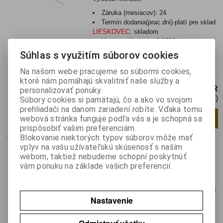
Záruka (mesiacov):
24
Termín dodania(prac.dni)-platí pre sklad
LIESKOVEC
:
skladom
Hmotnosť balenia:
0,0266 kg
Súhlas s využitím súborov cookies
Značkový bipolárny kondenzátor určený
najmä pre stavbu reproduktorových
Na našom webe pracujeme so súbormi cookies,
výhybiek. Cena je za balenie...
ktoré nám pomáhajú skvalitniť naše služby a
17,93 EUR
personalizovať ponuky.
14,58 EUR (Cena bez DPH)
Súbory cookies si pamätajú, čo a ako vo svojom
prehliadači na danom zariadení robíte. Vďaka tomu
Pridať do košíka
ks
webová stránka funguje podľa vás a je schopná sa
prispôsobiť vašim preferenciám.
Blokovanie niektorých typov súborov môže mať
LSC-470 NP
vplyv na vašu užívateľskú skúsenosť s naším
webom, taktiež nebudeme schopní poskytnúť
Katalógové číslo:
0127963
vám ponuku na základe vašich preferencií.
Výrobca:
Monacor
Záruka (mesiacov):
24
Termín dodania(prac.dni)-platí pre sklad
Nastavenie
LIESKOVEC
:
skladom
Hmotnosť balenia:
0,027 kg
EAN:
4007754033373