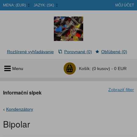
MENA:
(EUR)
JAZYK:
(SK)
MÔJ ÚČET
Rozšírené vyhľadávanie
Porovnané (0)
Obľúbené (0)
Menu
Košík:
(0 kusov) -
0 EUR
Zobraziť filter
Informační slpek
Kondenzátory
Bipolar