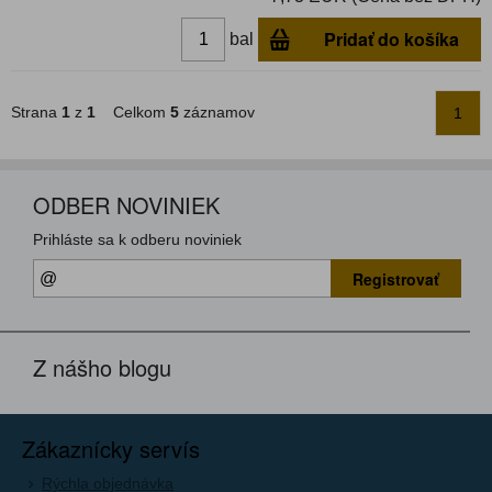
Pridať do košíka
bal
Strana
1
z
1
Celkom
5
záznamov
1
ODBER NOVINIEK
Prihláste sa k odberu noviniek
Registrovať
Z nášho blogu
Zákaznícky servís
Rýchla objednávka