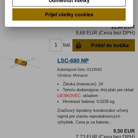
Odmietnuť všetky
Bipolárny elektrolytický kondenzátor 1.5-
220 µF pre audio frekvenčné aplikácie,
Prijať všetky cookies
stabilný pre napäti...
11,90 EUR
9,68 EUR (Cena bez DPH)
Pridať do košíka
bal.
LSC-680 NP
Katalógové číslo:
0133592
Výrobca:
Monacor
Záruka (mesiacov):
24
Termín dodania(prac.dni)-platí pre sklad
LIESKOVEC
:
skladom
Hmotnosť balenia:
0,0235 kg
Značkový bipolárny kondenzátor určený
najmä pre stavbu reproduktorových
výhybiek. Cena je za balenie...
9,50 EUR
7,73 EUR (Cena bez DPH)