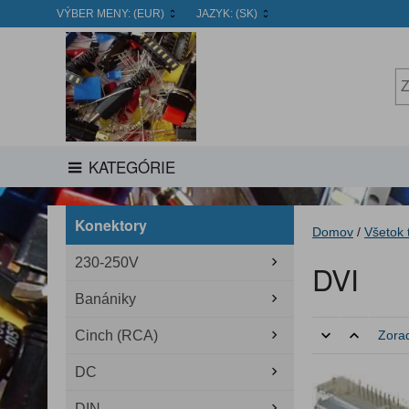
VÝBER MENY:
(EUR)
JAZYK:
(SK)
KATEGÓRIE
Konektory
Domov
/
Všetok 
230-250V
DVI
Banániky
Cinch (RCA)
Zorad
DC
DIN