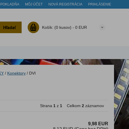
POKLADŇA
MÔJ ÚČET
NOVÁ REGISTRÁCIA
PRIHLÁSENIE
Hľadať
Košík:
(0 kusov) -
0 EUR
KY
/
Konektory
/
DVI
Strana
1
z
1
Celkom
2
záznamov
9,98 EUR