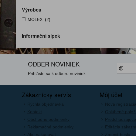
Výrobca
MOLEX
(2)
Informační slpek
ODBER NOVINIEK
Prihláste sa k odberu noviniek
Zákaznícky servís
Môj účet
Rýchla objednávka
Nová registráci
Kontakt
Oblúbené polož
Obchodné podmienky
Predchádzajúce
Reklamačné podmienky
Editácia zákazn
Ako nakupovať
Zmeniť heslo