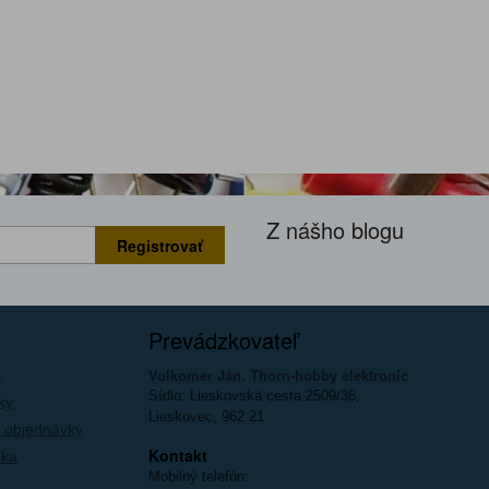
Z nášho blogu
Registrovať
Prevádzkovateľ
Volkomer Ján, Thorn-hobby elektronic
a
Sídlo: Lieskovská cesta 2509/36,
ky
Lieskovec, 962 21
 objednávky
Kontakt
íka
Mobilný telefón: