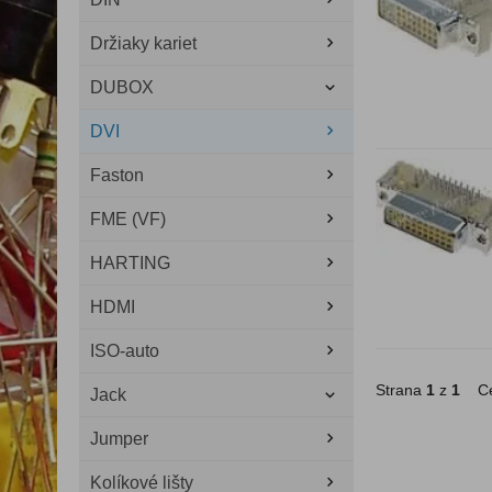
Držiaky kariet
DUBOX
DVI
Faston
FME (VF)
HARTING
HDMI
ISO-auto
Strana
1
z
1
Ce
Jack
Jumper
Kolíkové lišty