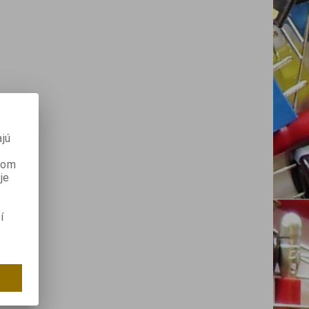
jú
anom
je
í