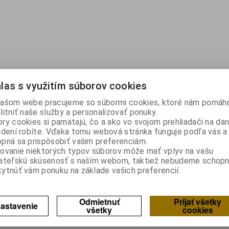
las s využitím súborov cookies
ašom webe pracujeme so súbormi cookies, ktoré nám pomáha
litniť naše služby a personalizovať ponuky.
ry cookies si pamätajú, čo a ako vo svojom prehliadači na d
adení robíte. Vďaka tomu webová stránka funguje podľa vás a 
pná sa prispôsobiť vašim preferenciám.
ovanie niektorých typov súborov môže mať vplyv na vašu
ateľskú skúsenosť s naším webom, taktiež nebudeme schopn
ytnúť vám ponuku na základe vašich preferencií.
Odmietnuť
Prijať všetky
astavenie
všetky
cookies