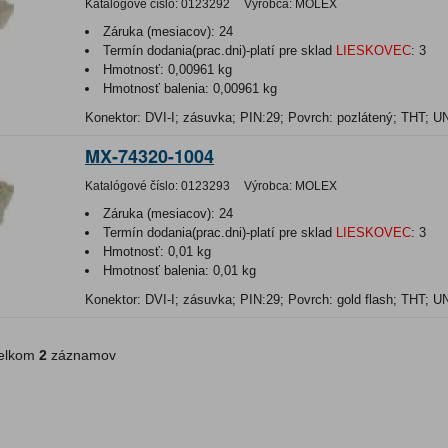
Katalógové číslo:
0123292
Výrobca:
MOLEX
Záruka (mesiacov):
24
Termín dodania(prac.dni)-platí pre sklad
LIESKOVEC
:
3
Hmotnosť:
0,00961 kg
Hmotnosť balenia:
0,00961 kg
Konektor: DVI-I; zásuvka; PIN:29; Povrch: pozlátený; THT; 
MX-74320-1004
Katalógové číslo:
0123293
Výrobca:
MOLEX
Záruka (mesiacov):
24
Termín dodania(prac.dni)-platí pre sklad
LIESKOVEC
:
3
Hmotnosť:
0,01 kg
Hmotnosť balenia:
0,01 kg
Konektor: DVI-I; zásuvka; PIN:29; Povrch: gold flash; THT; 
lkom
2
záznamov