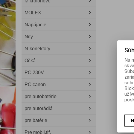
Mikrofónové
MOLEX
Napájacie
Nity
N-konektory
Súh
Na n
Očká
skva
Súbo
PC 230V
zari
scho
PC canon
Blok
užív
pre autobatérie
posk
pre autorádiá
N
pre batérie
Pre mobil.tlf.