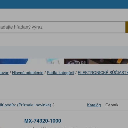
tovar
/
Hlavné oddelenie
/
Podľa kategórií
/
ELEKTRONICKÉ SÚČIAST
iť podľa:
(Príznaku novinka)
Katalóg
Cenník
MX-74320-1000