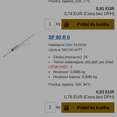
Poistka: tepelná; 15A; 77°C
0,91 EUR
0,74 EUR (Cena bez DPH)
Pridať do košíka
ks
SF 90 R 0
Katalógové číslo:
0133245
Výrobca:
NEC/SCHOTT
Záruka (mesiacov):
24
Termín dodania(prac.dni)-platí pre sklad
LIESKOVEC
:
3
Hmotnosť:
0,0086 kg
Hmotnosť balenia:
0,0086 kg
Poistka: tepelná; 15A; 94°C
0,93 EUR
0,76 EUR (Cena bez DPH)
Pridať do košíka
ks