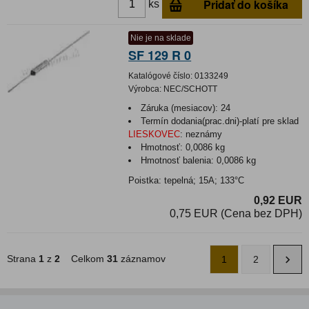
Pridať do košíka
ks
Nie je na sklade
SF 129 R 0
Katalógové číslo:
0133249
Výrobca:
NEC/SCHOTT
Záruka (mesiacov):
24
Termín dodania(prac.dni)-platí pre sklad
LIESKOVEC
:
neznámy
Hmotnosť:
0,0086 kg
Hmotnosť balenia:
0,0086 kg
Poistka: tepelná; 15A; 133°C
0,92 EUR
0,75 EUR (Cena bez DPH)
Strana
1
z
2
Celkom
31
záznamov
1
2