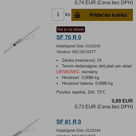
0,74 EUR (Cena bez DPH)
Pridať do košíka
ks
Nie je na sklade
SF 70 R 0
Katalógové číslo:
0133242
Výrobca:
NEC/SCHOTT
Záruka (mesiacov):
24
Termín dodania(prac.dni)-platí pre sklad
LIESKOVEC
:
neznámy
Hmotnosť:
0,0086 kg
Hmotnosť balenia:
0,0086 kg
Poistka: tepelná; 15A; 73°C
0,89 EUR
0,73 EUR (Cena bez DPH)
SF 81 R 0
Katalógové číslo:
0133244