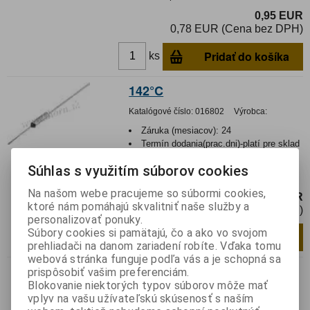
0,95 EUR
0,78 EUR (Cena bez DPH)
Pridať do košíka
ks
142°C
Katalógové číslo:
016802
Výrobca:
Záruka (mesiacov):
24
Termín dodania(prac.dni)-platí pre sklad
LIESKOVEC
:
skladom
Súhlas s využitím súborov cookies
Poistka tepelná nevratná
Na našom webe pracujeme so súbormi cookies,
0,77 EUR
ktoré nám pomáhajú skvalitniť naše služby a
0,63 EUR (Cena bez DPH)
personalizovať ponuky.
Súbory cookies si pamätajú, čo a ako vo svojom
Pridať do košíka
ks
prehliadači na danom zariadení robíte. Vďaka tomu
webová stránka funguje podľa vás a je schopná sa
prispôsobiť vašim preferenciám.
Nie je na sklade
Blokovanie niektorých typov súborov môže mať
89°C
vplyv na vašu užívateľskú skúsenosť s naším
Katalógové číslo:
0133195