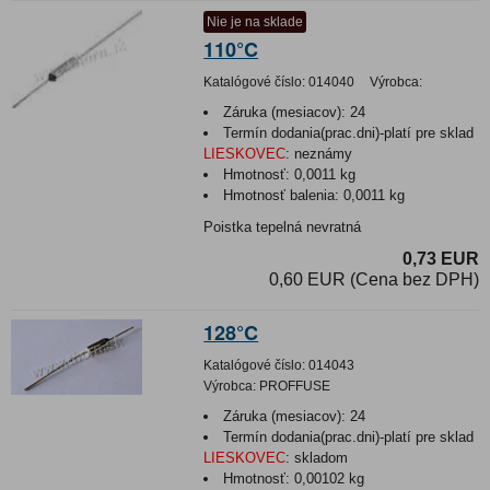
Nie je na sklade
110°C
Katalógové číslo:
014040
Výrobca:
Záruka (mesiacov):
24
Termín dodania(prac.dni)-platí pre sklad
LIESKOVEC
:
neznámy
Hmotnosť:
0,0011 kg
Hmotnosť balenia:
0,0011 kg
Poistka tepelná nevratná
0,73 EUR
0,60 EUR (Cena bez DPH)
128°C
Katalógové číslo:
014043
Výrobca:
PROFFUSE
Záruka (mesiacov):
24
Termín dodania(prac.dni)-platí pre sklad
LIESKOVEC
:
skladom
Hmotnosť:
0,00102 kg