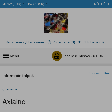
MENA:
(EUR)
JAZYK:
(SK)
MÔJ ÚČET
Rozšírené vyhľadávanie
Porovnané (0)
Obľúbené (0)
Menu
Košík:
(0 kusov) -
0 EUR
Zobraziť filter
Informační slpek
Tepelné
Axialne