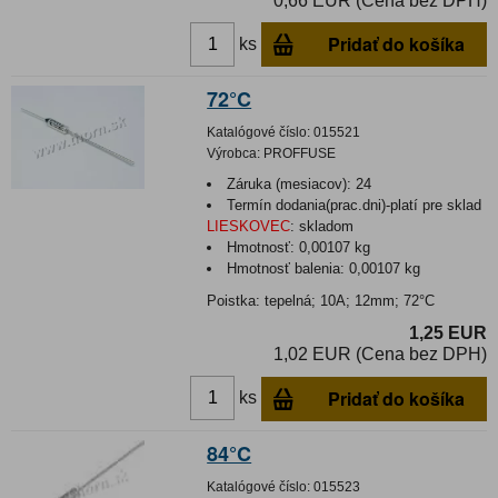
0,66 EUR (Cena bez DPH)
Pridať do košíka
ks
72°C
Katalógové číslo:
015521
Výrobca:
PROFFUSE
Záruka (mesiacov):
24
Termín dodania(prac.dni)-platí pre sklad
LIESKOVEC
:
skladom
Hmotnosť:
0,00107 kg
Hmotnosť balenia:
0,00107 kg
Poistka: tepelná; 10A; 12mm; 72°C
1,25 EUR
1,02 EUR (Cena bez DPH)
Pridať do košíka
ks
84°C
Katalógové číslo:
015523