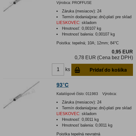
Výrobca:
PROFFUSE
Záruka (mesiacov):
24
Termín dodania(prac.dni)-platí pre sklad
LIESKOVEC
:
skladom
Hmotnosť:
0,00107 kg
Hmotnosť balenia:
0,00107 kg
Poistka: tepelná; 10A; 12mm; 84°C
0,95 EUR
0,78 EUR (Cena bez DPH)
Pridať do košíka
ks
93°C
Katalógové číslo:
011983
Výrobca:
Záruka (mesiacov):
24
Termín dodania(prac.dni)-platí pre sklad
LIESKOVEC
:
skladom
Hmotnosť:
0,0011 kg
Hmotnosť balenia:
0,0011 kg
Poistka tepelná nevratná