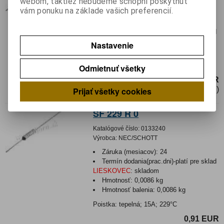
webom, taktiež nebudeme schopní poskytnúť
Výrobca:
THERMODISC
vám ponuku na základe vašich preferencií.
Záruka (mesiacov):
24
Termín dodania(prac.dni)-platí pre sklad
LIESKOVEC
:
neznámy
Nastavenie
Poistka teplotná 98°C 250VAC/15A
D4,2xL11mm
Odmietnuť všetky
0,80 EUR
0,66 EUR (Cena bez DPH)
Prijať všetky cookies
SF 229 R 0
Katalógové číslo:
0133240
Výrobca:
NEC/SCHOTT
Záruka (mesiacov):
24
Termín dodania(prac.dni)-platí pre sklad
LIESKOVEC
:
skladom
Hmotnosť:
0,0086 kg
Hmotnosť balenia:
0,0086 kg
Poistka: tepelná; 15A; 229°C
0,91 EUR