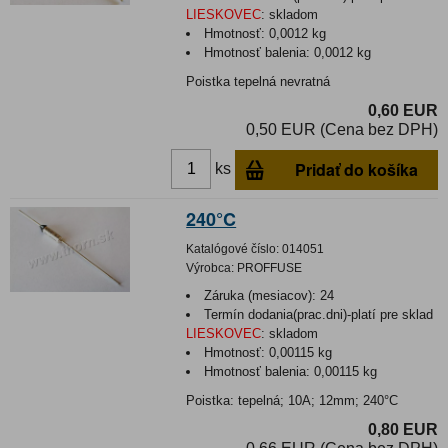
LIESKOVEC
:
skladom
Hmotnosť:
0,0012 kg
Hmotnosť balenia:
0,0012 kg
Poistka tepelná nevratná
0,60 EUR
0,50 EUR (Cena bez DPH)
Pridať do košíka
ks
240°C
Katalógové číslo:
014051
Výrobca:
PROFFUSE
Záruka (mesiacov):
24
Termín dodania(prac.dni)-platí pre sklad
LIESKOVEC
:
skladom
Hmotnosť:
0,00115 kg
Hmotnosť balenia:
0,00115 kg
Poistka: tepelná; 10A; 12mm; 240°C
0,80 EUR