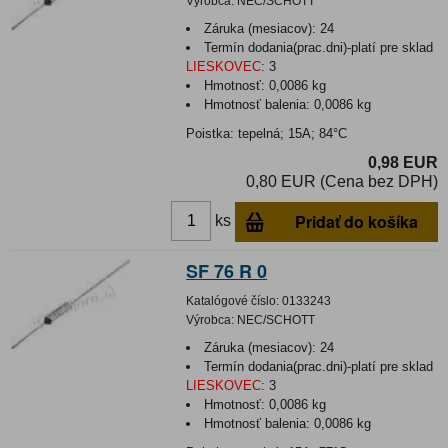
Výrobca:
NEC/SCHOTT
Záruka (mesiacov):
24
Termín dodania(prac.dni)-platí pre sklad
LIESKOVEC
:
3
Hmotnosť:
0,0086 kg
Hmotnosť balenia:
0,0086 kg
Poistka: tepelná; 15A; 84°C
0,98 EUR
0,80 EUR (Cena bez DPH)
Pridať do košíka
ks
SF 76 R 0
Katalógové číslo:
0133243
Výrobca:
NEC/SCHOTT
Záruka (mesiacov):
24
Termín dodania(prac.dni)-platí pre sklad
LIESKOVEC
:
3
Hmotnosť:
0,0086 kg
Hmotnosť balenia:
0,0086 kg