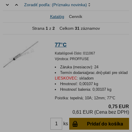
Zoradiť podľa:
(Príznaku novinka)
Katalóg
Cenník
Strana
1
z
2
Celkom
31
záznamov
77°C
Katalógové číslo:
011067
Výrobca:
PROFFUSE
Záruka (mesiacov):
24
Termín dodania(prac.dni)-platí pre sklad
LIESKOVEC
:
skladom
Hmotnosť:
0,00107 kg
Hmotnosť balenia:
0,00107 kg
Poistka: tepelná; 10A; 12mm; 77°C
0,75 EUR
0,61 EUR (Cena bez DPH)
Pridať do košíka
ks