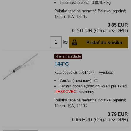
Hmotnosť balenia:
0,00102 kg
Poistka tepelná nevratná Poistka: tepelná;
12mm; 10A; 128°C
0,85 EUR
0,70 EUR (Cena bez DPH)
Pridať do košíka
ks
Nie je na sklade
144°C
Katalógové číslo:
014044
Výrobca:
Záruka (mesiacov):
24
Termín dodania(prac.dni)-platí pre sklad
LIESKOVEC
:
neznámy
Poistka tepelná nevratná Poistka: tepelná;
12mm; 10A; 144°C
0,79 EUR
0,66 EUR (Cena bez DPH)