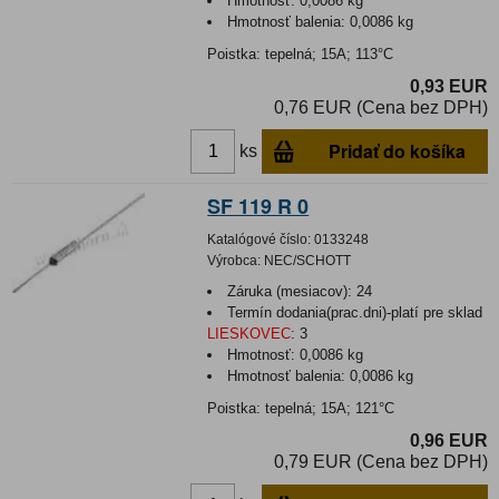
Hmotnosť:
0,0086 kg
Hmotnosť balenia:
0,0086 kg
Poistka: tepelná; 15A; 113°C
0,93 EUR
0,76 EUR (Cena bez DPH)
Pridať do košíka
ks
SF 119 R 0
Katalógové číslo:
0133248
Výrobca:
NEC/SCHOTT
Záruka (mesiacov):
24
Termín dodania(prac.dni)-platí pre sklad
LIESKOVEC
:
3
Hmotnosť:
0,0086 kg
Hmotnosť balenia:
0,0086 kg
Poistka: tepelná; 15A; 121°C
0,96 EUR
0,79 EUR (Cena bez DPH)