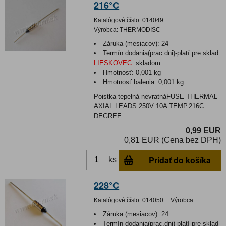
216°C
Katalógové číslo:
014049
Výrobca:
THERMODISC
Záruka (mesiacov):
24
Termín dodania(prac.dni)-platí pre sklad
LIESKOVEC
:
skladom
Hmotnosť:
0,001 kg
Hmotnosť balenia:
0,001 kg
Poistka tepelná nevratnáFUSE THERMAL
AXIAL LEADS 250V 10A TEMP.216C
DEGREE
0,99 EUR
0,81 EUR (Cena bez DPH)
Pridať do košíka
ks
228°C
Katalógové číslo:
014050
Výrobca:
Záruka (mesiacov):
24
Termín dodania(prac.dni)-platí pre sklad