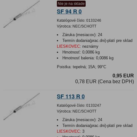
Nie je na sklade
SF 94 R 0
Katalógové číslo:
0133246
Výrobca:
NEC/SCHOTT
Záruka (mesiacov):
24
Termín dodania(prac.dni)-platí pre sklad
LIESKOVEC
:
neznámy
Hmotnosť:
0,0086 kg
Hmotnosť balenia:
0,0086 kg
Poistka: tepelná; 15A; 99°C
0,95 EUR
0,78 EUR (Cena bez DPH)
SF 113 R 0
Katalógové číslo:
0133247
Výrobca:
NEC/SCHOTT
Záruka (mesiacov):
24
Termín dodania(prac.dni)-platí pre sklad
LIESKOVEC
:
3