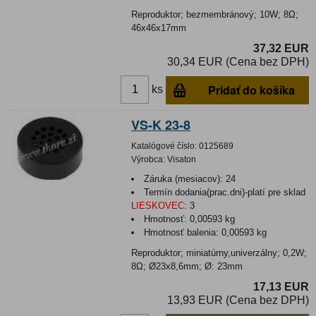
Reproduktor; bezmembránový; 10W; 8Ω;
46x46x17mm
37,32 EUR
30,34 EUR (Cena bez DPH)
Pridať do košíka
ks
VS-K 23-8
Katalógové číslo:
0125689
Výrobca:
Visaton
Záruka (mesiacov):
24
Termín dodania(prac.dni)-platí pre sklad
LIESKOVEC
:
3
Hmotnosť:
0,00593 kg
Hmotnosť balenia:
0,00593 kg
Reproduktor; miniatúrny,univerzálny; 0,2W;
8Ω; Ø23x8,6mm; Ø: 23mm
17,13 EUR
13,93 EUR (Cena bez DPH)