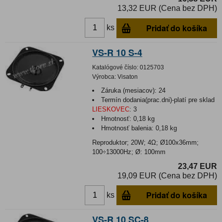
13,32 EUR (Cena bez DPH)
Pridať do košíka
ks
VS-R 10 S-4
Katalógové číslo:
0125703
Výrobca:
Visaton
Záruka (mesiacov):
24
Termín dodania(prac.dni)-platí pre sklad
LIESKOVEC
:
3
Hmotnosť:
0,18 kg
Hmotnosť balenia:
0,18 kg
Reproduktor; 20W; 4Ω; Ø100x36mm;
100÷13000Hz; Ø: 100mm
23,47 EUR
19,09 EUR (Cena bez DPH)
Pridať do košíka
ks
VS-R 10 SC-8