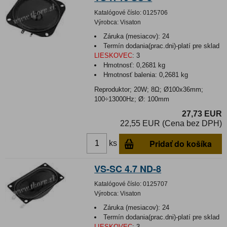
Katalógové číslo:
0125706
Výrobca:
Visaton
Záruka (mesiacov):
24
Termín dodania(prac.dni)-platí pre sklad
LIESKOVEC
:
3
Hmotnosť:
0,2681 kg
Hmotnosť balenia:
0,2681 kg
Reproduktor; 20W; 8Ω; Ø100x36mm;
100÷13000Hz; Ø: 100mm
27,73 EUR
22,55 EUR (Cena bez DPH)
Pridať do košíka
ks
VS-SC 4.7 ND-8
Katalógové číslo:
0125707
Výrobca:
Visaton
Záruka (mesiacov):
24
Termín dodania(prac.dni)-platí pre sklad
LIESKOVEC
:
3