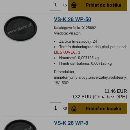
Pridať do košíka
ks
VS-K 28 WP-50
Katalógové číslo:
0125692
Výrobca:
Visaton
Záruka (mesiacov):
24
Termín dodania(prac.dni)-platí pre sklad
LIESKOVEC
:
3
Hmotnosť:
0,007125 kg
Hmotnosť balenia:
0,007125 kg
Reproduktor;
miniatúrny,mylarový,univerzálny,vodotesný;
1W; 50Ω
11,46 EUR
9,32 EUR (Cena bez DPH)
Pridať do košíka
ks
VS-K 28 WP-8