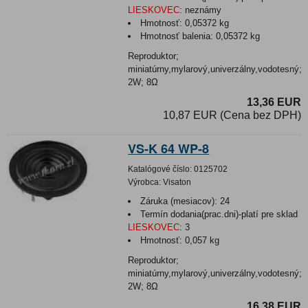
LIESKOVEC
:
neznámy
Hmotnosť:
0,05372 kg
Hmotnosť balenia:
0,05372 kg
Reproduktor;
miniatúrny,mylarový,univerzálny,vodotesný;
2W; 8Ω
13,36 EUR
10,87 EUR (Cena bez DPH)
VS-K 64 WP-8
Katalógové číslo:
0125702
Výrobca:
Visaton
Záruka (mesiacov):
24
Termín dodania(prac.dni)-platí pre sklad
LIESKOVEC
:
3
Hmotnosť:
0,057 kg
Reproduktor;
miniatúrny,mylarový,univerzálny,vodotesný;
2W; 8Ω
16,38 EUR