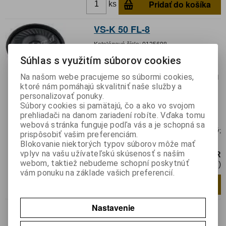
Pridať do košíka
ks
VS-K 50 FL-8
Katalógové číslo:
0125698
Výrobca:
Visaton
Súhlas s využitím súborov cookies
Záruka (mesiacov):
24
Na našom webe pracujeme so súbormi cookies,
Termín dodania(prac.dni)-platí pre sklad
ktoré nám pomáhajú skvalitniť naše služby a
LIESKOVEC
:
3
personalizovať ponuky.
Hmotnosť:
0,0128 kg
Súbory cookies si pamätajú, čo a ako vo svojom
Hmotnosť balenia:
0,0128 kg
prehliadači na danom zariadení robíte. Vďaka tomu
Reproduktor;
webová stránka funguje podľa vás a je schopná sa
miniatúrny,mylarový,univerzálny,vodotesný;
prispôsobiť vašim preferenciám.
1W; 8Ω
Blokovanie niektorých typov súborov môže mať
vplyv na vašu užívateľskú skúsenosť s naším
12,67 EUR
webom, taktiež nebudeme schopní poskytnúť
10,31 EUR (Cena bez DPH)
vám ponuku na základe vašich preferencií.
Pridať do košíka
ks
Nastavenie
VS-K 50 WP-50
Katalógové číslo:
0125699