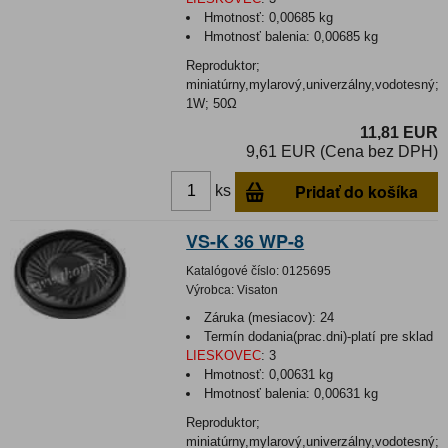
Hmotnosť:
0,00685 kg
Hmotnosť balenia:
0,00685 kg
Reproduktor;
miniatúrny,mylarový,univerzálny,vodotesný;
1W; 50Ω
11,81 EUR
9,61 EUR (Cena bez DPH)
Pridať do košíka
ks
VS-K 36 WP-8
Katalógové číslo:
0125695
Výrobca:
Visaton
Záruka (mesiacov):
24
Termín dodania(prac.dni)-platí pre sklad
LIESKOVEC
:
3
Hmotnosť:
0,00631 kg
Hmotnosť balenia:
0,00631 kg
Reproduktor;
miniatúrny,mylarový,univerzálny,vodotesný;