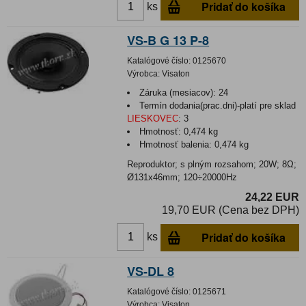
Pridať do košíka
ks
VS-B G 13 P-8
Katalógové číslo:
0125670
Výrobca:
Visaton
Záruka (mesiacov):
24
Termín dodania(prac.dni)-platí pre sklad
LIESKOVEC
:
3
Hmotnosť:
0,474 kg
Hmotnosť balenia:
0,474 kg
Reproduktor; s plným rozsahom; 20W; 8Ω;
Ø131x46mm; 120÷20000Hz
24,22 EUR
19,70 EUR (Cena bez DPH)
Pridať do košíka
ks
VS-DL 8
Katalógové číslo:
0125671
Výrobca:
Visaton