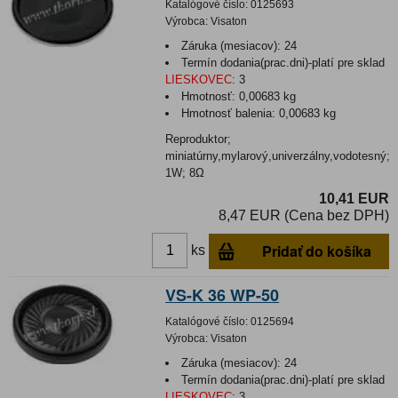
Katalógové číslo:
0125693
Výrobca:
Visaton
Záruka (mesiacov):
24
Termín dodania(prac.dni)-platí pre sklad
LIESKOVEC
:
3
Hmotnosť:
0,00683 kg
Hmotnosť balenia:
0,00683 kg
Reproduktor;
miniatúrny,mylarový,univerzálny,vodotesný;
1W; 8Ω
10,41 EUR
8,47 EUR (Cena bez DPH)
Pridať do košíka
ks
VS-K 36 WP-50
Katalógové číslo:
0125694
Výrobca:
Visaton
Záruka (mesiacov):
24
Termín dodania(prac.dni)-platí pre sklad
LIESKOVEC
:
3