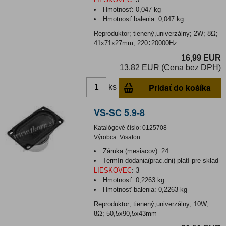
Hmotnosť:
0,047 kg
Hmotnosť balenia:
0,047 kg
Reproduktor; tienený,univerzálny; 2W; 8Ω;
41x71x27mm; 220÷20000Hz
16,99 EUR
13,82 EUR (Cena bez DPH)
Pridať do košíka
ks
VS-SC 5.9-8
Katalógové číslo:
0125708
Výrobca:
Visaton
Záruka (mesiacov):
24
Termín dodania(prac.dni)-platí pre sklad
LIESKOVEC
:
3
Hmotnosť:
0,2263 kg
Hmotnosť balenia:
0,2263 kg
Reproduktor; tienený,univerzálny; 10W;
8Ω; 50,5x90,5x43mm