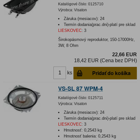
Katalógové číslo:
0125710
Výrobca:
Visaton
Záruka (mesiacov):
24
Termín dodania(prac.dni)-platí pre sklad
LIESKOVEC
:
3
Širokopásmový reproduktor, 150-17000Hz,
3W, 8 Ohm
22,66 EUR
18,42 EUR (Cena bez DPH)
Pridať do košíka
ks
VS-SL 87 WPM-4
Katalógové číslo:
0125711
Výrobca:
Visaton
Záruka (mesiacov):
24
Termín dodania(prac.dni)-platí pre sklad
LIESKOVEC
:
3
Hmotnosť:
0,2543 kg
Hmotnosť balenia:
0,2543 kg