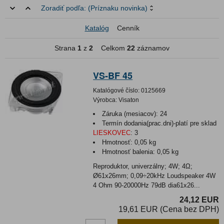
Zoradiť podľa:
(Príznaku novinka)
Katalóg
Cenník
Strana
1
z
2
Celkom
22
záznamov
VS-BF 45
Katalógové číslo:
0125669
Výrobca:
Visaton
Záruka (mesiacov):
24
Termín dodania(prac.dni)-platí pre sklad
LIESKOVEC
:
3
Hmotnosť:
0,05 kg
Hmotnosť balenia:
0,05 kg
Reproduktor, univerzálny; 4W; 4Ω;
Ø61x26mm; 0,09÷20kHz Loudspeaker 4W
4 Ohm 90-20000Hz 79dB dia61x26...
24,12 EUR
19,61 EUR (Cena bez DPH)