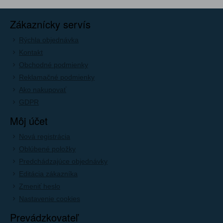
Zákaznícky servís
Rýchla objednávka
Kontakt
Obchodné podmienky
Reklamačné podmienky
Ako nakupovať
GDPR
Môj účet
Nová registrácia
Oblúbené položky
Predchádzajúce objednávky
Editácia zákazníka
Zmeniť heslo
Nastavenie cookies
Prevádzkovateľ