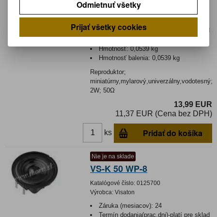
Odmietnuť všetky
Výrobca:
Visaton
Záruka (mesiacov):
24
Prijať všetky cookies
Termín dodania(prac.dni)-platí pre sklad
LIESKOVEC
:
3
Hmotnosť:
0,0539 kg
Hmotnosť balenia:
0,0539 kg
Reproduktor;
miniatúrny,mylarový,univerzálny,vodotesný;
2W; 50Ω
13,99 EUR
11,37 EUR (Cena bez DPH)
Pridať do košíka
ks
Nie je na sklade
VS-K 50 WP-8
Katalógové číslo:
0125700
Výrobca:
Visaton
Záruka (mesiacov):
24
Termín dodania(prac.dni)-platí pre sklad