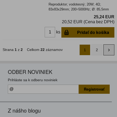
Reproduktor; vodotesný; 20W; 4Ω;
83x83x29mm; 200÷5000Hz; Ø: 85,5mm
25,24 EUR
20,52 EUR (Cena bez DPH)
Pridať do košíka
ks
Strana
1
z
2
Celkom
22
záznamov
1
2
ODBER NOVINIEK
Prihláste sa k odberu noviniek
Registrovať
Z nášho blogu