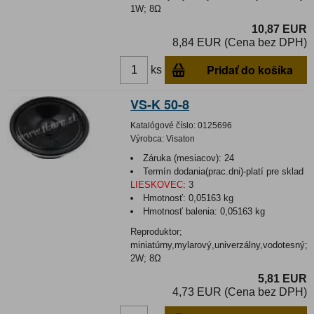
1W; 8Ω
10,87 EUR
8,84 EUR (Cena bez DPH)
Pridať do košíka
ks
VS-K 50-8
Katalógové číslo:
0125696
Výrobca:
Visaton
Záruka (mesiacov):
24
Termín dodania(prac.dni)-platí pre sklad
LIESKOVEC
:
3
Hmotnosť:
0,05163 kg
Hmotnosť balenia:
0,05163 kg
Reproduktor;
miniatúrny,mylarový,univerzálny,vodotesný;
2W; 8Ω
5,81 EUR
4,73 EUR (Cena bez DPH)