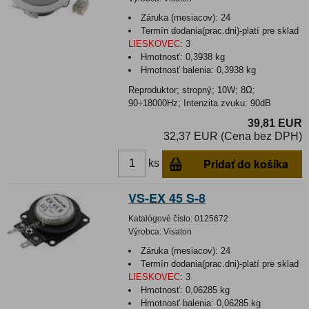
Záruka (mesiacov):
24
Termín dodania(prac.dni)-platí pre sklad
LIESKOVEC
:
3
Hmotnosť:
0,3938 kg
Hmotnosť balenia:
0,3938 kg
Reproduktor; stropný; 10W; 8Ω;
90÷18000Hz; Intenzita zvuku: 90dB
39,81 EUR
32,37 EUR (Cena bez DPH)
Pridať do košíka
ks
VS-EX 45 S-8
Katalógové číslo:
0125672
Výrobca:
Visaton
Záruka (mesiacov):
24
Termín dodania(prac.dni)-platí pre sklad
LIESKOVEC
:
3
Hmotnosť:
0,06285 kg
Hmotnosť balenia:
0,06285 kg