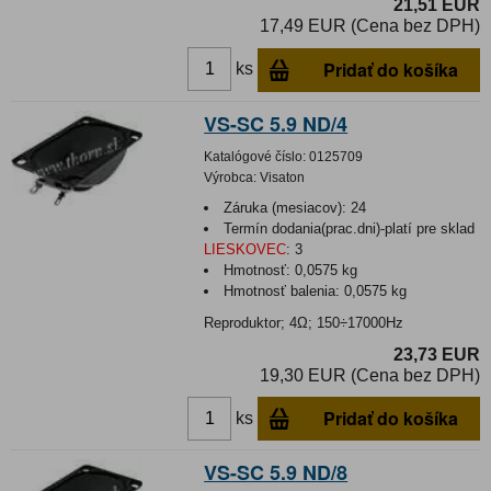
21,51 EUR
17,49 EUR (Cena bez DPH)
Pridať do košíka
ks
VS-SC 5.9 ND/4
Katalógové číslo:
0125709
Výrobca:
Visaton
Záruka (mesiacov):
24
Termín dodania(prac.dni)-platí pre sklad
LIESKOVEC
:
3
Hmotnosť:
0,0575 kg
Hmotnosť balenia:
0,0575 kg
Reproduktor; 4Ω; 150÷17000Hz
23,73 EUR
19,30 EUR (Cena bez DPH)
Pridať do košíka
ks
VS-SC 5.9 ND/8