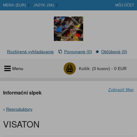
MENA:
(EUR)
JAZYK:
(SK)
MÔJ ÚČET
Rozšírené vyhľadávanie
Porovnané (0)
Obľúbené (0)
Menu
Košík:
(0 kusov) -
0 EUR
Zobraziť filter
Informační slpek
Reproduktory
VISATON