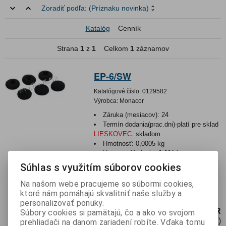
Zoradiť podľa:
(Príznaku novinka)
Katalóg
Cenník
Strana
1
z
1
Celkom
1
záznamov
EP-6/SW
Katalógové číslo:
0129582
Výrobca:
Monacor
Záruka (mesiacov):
24
Termín dodania(prac.dni)-platí pre sklad
LIESKOVEC
:
skladom
Hmotnosť:
0,0005 kg
Hmotnosť balenia:
0,001 kg
EAN:
4007754225563
Súhlas s využitím súborov cookies
Penové chrániče do uší, 6 ks., čierne, pre
Na našom webe pracujeme so súbormi cookies,
SE-50, SE-20 alebo podobné slúchadlá.
ktoré nám pomáhajú skvalitniť naše služby a
Rozmery otvoru:...
personalizovať ponuky.
1,20 EUR
Súbory cookies si pamätajú, čo a ako vo svojom
0,98 EUR (Cena bez DPH)
prehliadači na danom zariadení robíte. Vďaka tomu