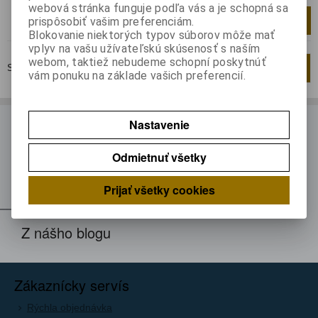
webová stránka funguje podľa vás a je schopná sa
Pridať do košíka
balenie
prispôsobiť vašim preferenciám.
Blokovanie niektorých typov súborov môže mať
vplyv na vašu užívateľskú skúsenosť s naším
webom, taktiež nebudeme schopní poskytnúť
Strana
1
z
1
Celkom
1
záznamov
1
vám ponuku na základe vašich preferencií.
Nastavenie
ODBER NOVINIEK
Prihláste sa k odberu noviniek
Odmietnuť všetky
Registrovať
Prijať všetky cookies
Z nášho blogu
Zákaznícky servís
Rýchla objednávka