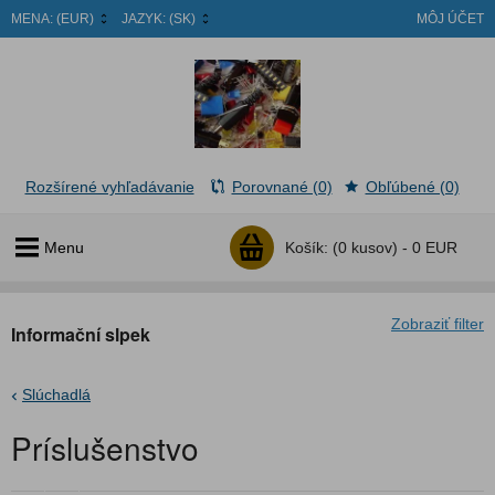
MENA:
(EUR)
JAZYK:
(SK)
MÔJ ÚČET
Rozšírené vyhľadávanie
Porovnané (0)
Obľúbené (0)
Menu
Košík:
(0 kusov) -
0 EUR
Zobraziť filter
Informační slpek
Slúchadlá
Príslušenstvo