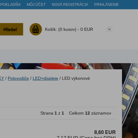
POKLADŇA
MÔJ ÚČET
NOVÁ REGISTRÁCIA
PRIHLÁSENIE
Hľadať
Košík:
(0 kusov) -
0 EUR
KY
/
Polovodiče
/
LED+displeje
/
LED výkonové
Strana
1
z
1
Celkom
12
záznamov
8,60 EUR