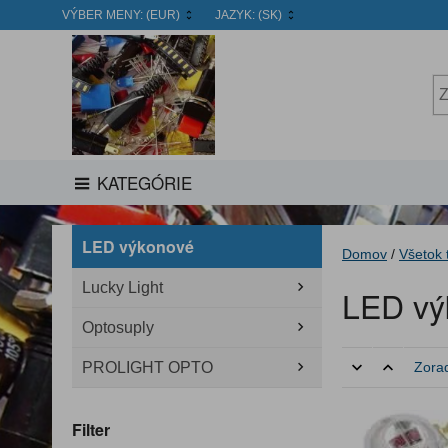
VÝBER MENY:
(EUR)
JAZYK:
(SK)
KATEGÓRIE
LED výkonové
Domov
/
Všetok 
Lucky Light
LED vý
Optosuply
PROLIGHT OPTO
Zorad
Filter