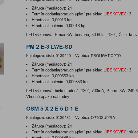
Záruka (mesiacov):
24
Termín dodania(prac.dni)-platí pre sklad
LIESKOVEC
:
3
Hmotnosť:
0,00013 kg
Hmotnosť balenia:
0,00013 kg
LED výkonová; Pmax:3W; červená; 50-60lm; 130°; Čelo: konv
PM 2 E-3 LWE-SD
Katalógové číslo:
0139240
Výrobca:
PROLIGHT OPTO
Záruka (mesiacov):
24
Termín dodania(prac.dni)-platí pre sklad
LIESKOVEC
:
3
Hmotnosť:
0,000553 kg
Hmotnosť balenia:
0,000553 kg
LED výkonová; biela studená; 130°; 700mA; Pmax: 3W; 249,
Vhodné aj ako náhradný ...
OSM 5 X 2 E 5 D 1 E
Katalógové číslo:
0136431
Výrobca:
OPTOSUPPLY
Záruka (mesiacov):
24
Termín dodania(prac.dni)-platí pre sklad
LIESKOVEC
:
skla
Hmotnosť:
0,000546 kg