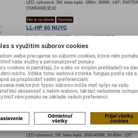
LED, výkonová; 3W; biela teplá; 180lm; 3000K; 140°; EMITER
OSM5XME3E1E
Nie je na sklade
Výpredaj
LL-HP 60 NUYC
Katalógové číslo:
0135753
Výrobca:
LUCKYLIGHT
las s využitím súborov cookies
Záruka (mesiacov):
24
Termín dodania(prac.dni)-platí pre sklad
LIESKOVEC
:
nezn
ašom webe pracujeme so súbormi cookies, ktoré nám pomáha
Hmotnosť:
0,00603 kg
litniť naše služby a personalizovať ponuky.
Hmotnosť balenia:
0,00603 kg
ry cookies si pamätajú, čo a ako vo svojom prehliadači na d
LED výkonová; 1W; žltá; 30-40lm; 120°; 590nm
adení robíte. Vďaka tomu webová stránka funguje podľa vás a 
pná sa prispôsobiť vašim preferenciám.
Nie je na sklade
Výpredaj
ovanie niektorých typov súborov môže mať vplyv na vašu
LL-HP 60 NW 6 EB
ateľskú skúsenosť s naším webom, taktiež nebudeme schopn
ytnúť vám ponuku na základe vašich preferencií.
Katalógové číslo:
0135756
Výrobca:
LUCKYLIGHT
Záruka (mesiacov):
24
Odmietnuť
Prijať všetky
Termín dodania(prac.dni)-platí pre sklad
LIESKOVEC
:
nezn
astavenie
všetky
cookies
Hmotnosť:
0,00603 kg
Hmotnosť balenia:
0,00603 kg
LED výkonová; 1W; biela teplá; 2600-4000K; 80-90lm; 120°