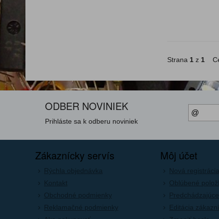
Strana
1
z
1
Ce
ODBER NOVINIEK
Prihláste sa k odberu noviniek
Zákaznícky servís
Môj účet
Rýchla objednávka
Nová registráci
Kontakt
Oblúbené polož
Obchodné podmienky
Predchádzajúce
Reklamačné podmienky
Editácia zákazn