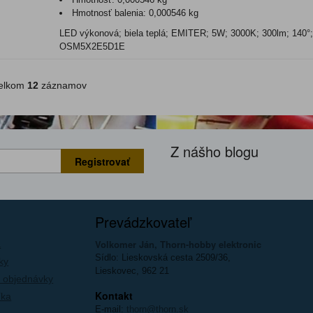
Hmotnosť balenia:
0,000546 kg
LED výkonová; biela teplá; EMITER; 5W; 3000K; 300lm; 140
OSM5X2E5D1E
lkom
12
záznamov
Z nášho blogu
Registrovať
Prevádzkovateľ
Volkomer Ján, Thorn-hobby elektronic
a
Sídlo: Lieskovská cesta 2509/36,
ky
Lieskovec, 962 21
 objednávky
Kontakt
íka
E-mail:
thorn@thorn.sk