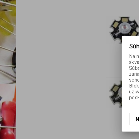
Súh
Na n
skva
Súbo
zari
scho
Blok
užív
posk
N