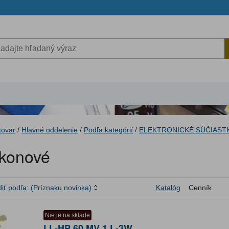
tovar
/
Hlavné oddelenie
/
Podľa kategórií
/
ELEKTRONICKÉ SÚČIAST
konové
iť podľa:
(Príznaku novinka)
Katalóg
Cenník
Nie je na sklade
LL-HP 60 MV 1 L-3W