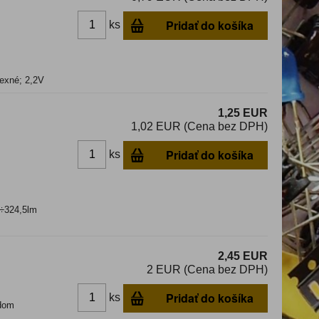
Pridať do košíka
ks
exné; 2,2V
1,25 EUR
1,02 EUR (Cena bez DPH)
Pridať do košíka
ks
6÷324,5lm
2,45 EUR
2 EUR (Cena bez DPH)
Pridať do košíka
ks
dom