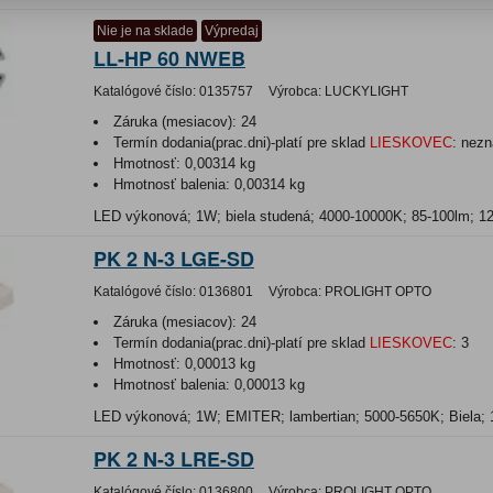
Nie je na sklade
Výpredaj
LL-HP 60 NWEB
Katalógové číslo:
0135757
Výrobca:
LUCKYLIGHT
Záruka (mesiacov):
24
Termín dodania(prac.dni)-platí pre sklad
LIESKOVEC
:
nezn
Hmotnosť:
0,00314 kg
Hmotnosť balenia:
0,00314 kg
LED výkonová; 1W; biela studená; 4000-10000K; 85-100lm; 1
PK 2 N-3 LGE-SD
Katalógové číslo:
0136801
Výrobca:
PROLIGHT OPTO
Záruka (mesiacov):
24
Termín dodania(prac.dni)-platí pre sklad
LIESKOVEC
:
3
Hmotnosť:
0,00013 kg
Hmotnosť balenia:
0,00013 kg
LED výkonová; 1W; EMITER; lambertian; 5000-5650K; Biela; 
PK 2 N-3 LRE-SD
Katalógové číslo:
0136800
Výrobca:
PROLIGHT OPTO