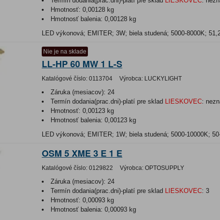
Termín dodania(prac.dni)-platí pre sklad
LIESKOVEC
:
nezn
Hmotnosť:
0,00128 kg
Hmotnosť balenia:
0,00128 kg
LED výkonová; EMITER; 3W; biela studená; 5000-8000K; 51,
Nie je na sklade
LL-HP 60 MW 1 L-S
Katalógové číslo:
0113704
Výrobca:
LUCKYLIGHT
Záruka (mesiacov):
24
Termín dodania(prac.dni)-platí pre sklad
LIESKOVEC
:
nezn
Hmotnosť:
0,00123 kg
Hmotnosť balenia:
0,00123 kg
LED výkonová; EMITER; 1W; biela studená; 5000-10000K; 50
OSM 5 XME 3 E 1 E
Katalógové číslo:
0129822
Výrobca:
OPTOSUPPLY
Záruka (mesiacov):
24
Termín dodania(prac.dni)-platí pre sklad
LIESKOVEC
:
3
Hmotnosť:
0,00093 kg
Hmotnosť balenia:
0,00093 kg