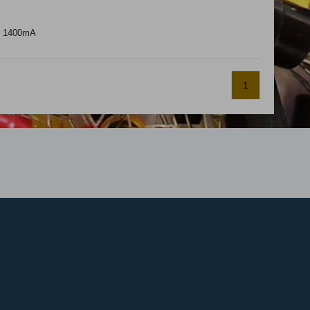
°; 1400mA
1