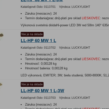
Katalógové číslo:
0113701
Výrobca:
LUCKYLIGHT
Záruka (mesiacov):
24
Termín dodania(prac.dni)-platí pre sklad
LIESKOVEC
:
nezn
Výkonová svetelná diódaHi-power LED 3W red 50lm 140° 635
Nie je na sklade
LL-HP 60 MW 1 L
Katalógové číslo:
0113702
Výrobca:
LUCKYLIGHT
Záruka (mesiacov):
24
Termín dodania(prac.dni)-platí pre sklad
LIESKOVEC
:
nezn
Hmotnosť:
0,00128 kg
Hmotnosť balenia:
0,00128 kg
LED výkonová; EMITER; 3W; biela studená; 5000-8000K; 51,
Nie je na sklade
LL-HP 60 MW 1 L-3W
Katalógové číslo:
0113703
Výrobca:
LUCKYLIGHT
Záruka (mesiacov):
24