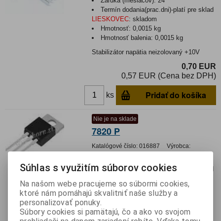
Záruka (mesiacov):
24
Termín dodania(prac.dni)-platí pre sklad
LIESKOVEC
:
skladom
Hmotnosť:
0,0015 kg
Hmotnosť balenia:
0,0015 kg
Stabilizátor napätia neizolovaný +10V
0,70 EUR
0,57 EUR (Cena bez DPH)
Pridať do košíka
ks
Nie je na sklade
7820 P
Katalógové číslo:
016887
Výrobca:
Záruka (mesiacov):
24
Súhlas s využitím súborov cookies
Termín dodania(prac.dni)-platí pre sklad
LIESKOVEC
:
neznámy
Na našom webe pracujeme so súbormi cookies,
Hmotnosť:
0,001 kg
ktoré nám pomáhajú skvalitniť naše služby a
Hmotnosť balenia:
0,001 kg
personalizovať ponuky.
Súbory cookies si pamätajú, čo a ako vo svojom
Stabilizátor napätia neizolovaný +20V