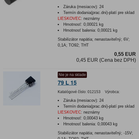
Záruka (mesiacov):
24
Termín dodania(prac.dni)-platí pre sklad
LIESKOVEC
:
neznámy
Hmotnosť:
0,00021 kg
Hmotnosť balenia:
0,00021 kg
Stabilizátor napätia; nenastaviteľný; 6V;
0,1A; TO92; THT
0,55 EUR
0,45 EUR (Cena bez DPH)
Nie je na sklade
79 L 15
Katalógové číslo:
012153
Výrobca:
Záruka (mesiacov):
24
Termín dodania(prac.dni)-platí pre sklad
LIESKOVEC
:
neznámy
Hmotnosť:
0,00043 kg
Hmotnosť balenia:
0,00043 kg
Stabilizátor napätia; nenastaviteľný; -15V;
0,1A; TO92; THT