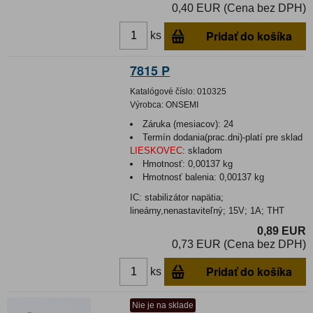
0,40 EUR (Cena bez DPH)
Pridať do košíka
ks
7815 P
Katalógové číslo:
010325
Výrobca:
ONSEMI
Záruka (mesiacov):
24
Termín dodania(prac.dni)-platí pre sklad
LIESKOVEC
:
skladom
Hmotnosť:
0,00137 kg
Hmotnosť balenia:
0,00137 kg
IC: stabilizátor napätia;
lineárny,nenastaviteľný; 15V; 1A; THT
0,89 EUR
0,73 EUR (Cena bez DPH)
Pridať do košíka
ks
Nie je na sklade