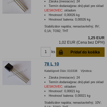
Záruka (mesiacov):
24
Termín dodania(prac.dni)-platí pre sklad
LIESKOVEC
:
skladom
Hmotnosť:
0,00026 kg
Hmotnosť balenia:
0,00026 kg
Stabilizátor napätia; nenastaviteľný; 8V;
0,1A; TO92; THT
1,25 EUR
1,02 EUR (Cena bez DPH)
Pridať do košíka
ks
78 L 10
Katalógové číslo:
010338
Výrobca:
Záruka (mesiacov):
24
Termín dodania(prac.dni)-platí pre sklad
LIESKOVEC
:
skladom
Hmotnosť:
0,00021 kg
Hmotnosť balenia:
0,00021 kg
Stabilizátor napätia; nenastaviteľný; 10V;