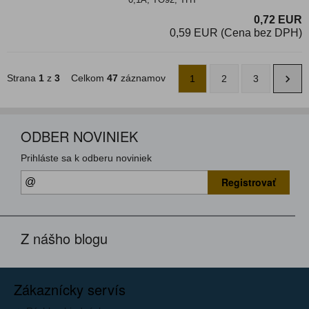
0,72 EUR
0,59 EUR (Cena bez DPH)
Strana
1
z
3
Celkom
47
záznamov
1
2
3
ODBER NOVINIEK
Prihláste sa k odberu noviniek
Registrovať
Z nášho blogu
Zákaznícky servís