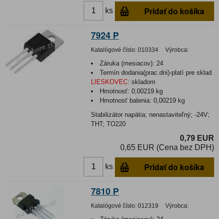
Pridať do košíka
ks
7924 P
Katalógové číslo:
010334
Výrobca:
Záruka (mesiacov):
24
Termín dodania(prac.dni)-platí pre sklad
LIESKOVEC
:
skladom
Hmotnosť:
0,00219 kg
Hmotnosť balenia:
0,00219 kg
Stabilizátor napätia; nenastaviteľný; -24V;
THT; TO220
0,79 EUR
0,65 EUR (Cena bez DPH)
Pridať do košíka
ks
7810 P
Katalógové číslo:
012319
Výrobca: