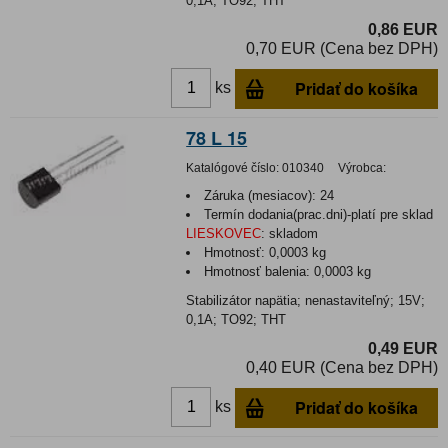
0,1A; TO92; THT
0,86 EUR
0,70 EUR (Cena bez DPH)
Pridať do košíka
ks
78 L 15
Katalógové číslo:
010340
Výrobca:
Záruka (mesiacov):
24
Termín dodania(prac.dni)-platí pre sklad
LIESKOVEC
:
skladom
Hmotnosť:
0,0003 kg
Hmotnosť balenia:
0,0003 kg
Stabilizátor napätia; nenastaviteľný; 15V;
0,1A; TO92; THT
0,49 EUR
0,40 EUR (Cena bez DPH)
Pridať do košíka
ks