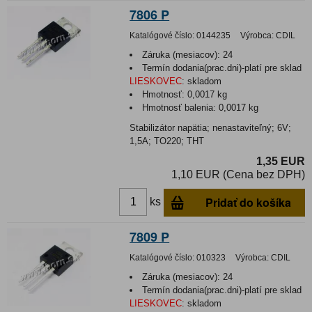
7806 P
Katalógové číslo:
0144235
Výrobca:
CDIL
Záruka (mesiacov):
24
Termín dodania(prac.dni)-platí pre sklad
LIESKOVEC
:
skladom
Hmotnosť:
0,0017 kg
Hmotnosť balenia:
0,0017 kg
Stabilizátor napätia; nenastaviteľný; 6V;
1,5A; TO220; THT
1,35 EUR
1,10 EUR (Cena bez DPH)
Pridať do košíka
ks
7809 P
Katalógové číslo:
010323
Výrobca:
CDIL
Záruka (mesiacov):
24
Termín dodania(prac.dni)-platí pre sklad
LIESKOVEC
:
skladom