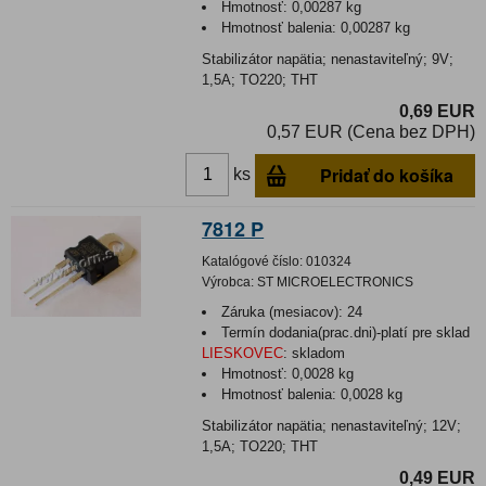
Hmotnosť:
0,00287 kg
Hmotnosť balenia:
0,00287 kg
Stabilizátor napätia; nenastaviteľný; 9V;
1,5A; TO220; THT
0,69 EUR
0,57 EUR (Cena bez DPH)
Pridať do košíka
ks
7812 P
Katalógové číslo:
010324
Výrobca:
ST MICROELECTRONICS
Záruka (mesiacov):
24
Termín dodania(prac.dni)-platí pre sklad
LIESKOVEC
:
skladom
Hmotnosť:
0,0028 kg
Hmotnosť balenia:
0,0028 kg
Stabilizátor napätia; nenastaviteľný; 12V;
1,5A; TO220; THT
0,49 EUR