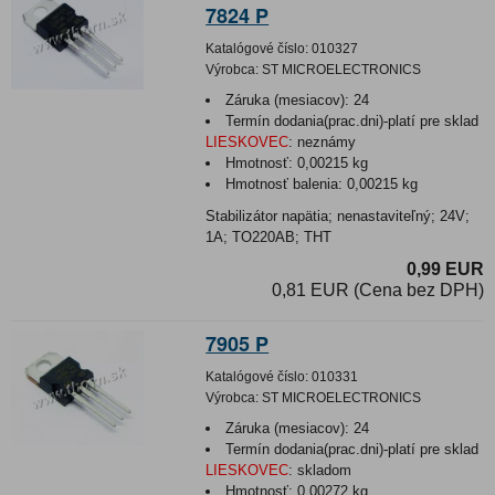
7824 P
Katalógové číslo:
010327
Výrobca:
ST MICROELECTRONICS
Záruka (mesiacov):
24
Termín dodania(prac.dni)-platí pre sklad
LIESKOVEC
:
neznámy
Hmotnosť:
0,00215 kg
Hmotnosť balenia:
0,00215 kg
Stabilizátor napätia; nenastaviteľný; 24V;
1A; TO220AB; THT
0,99 EUR
0,81 EUR (Cena bez DPH)
7905 P
Katalógové číslo:
010331
Výrobca:
ST MICROELECTRONICS
Záruka (mesiacov):
24
Termín dodania(prac.dni)-platí pre sklad
LIESKOVEC
:
skladom
Hmotnosť:
0,00272 kg