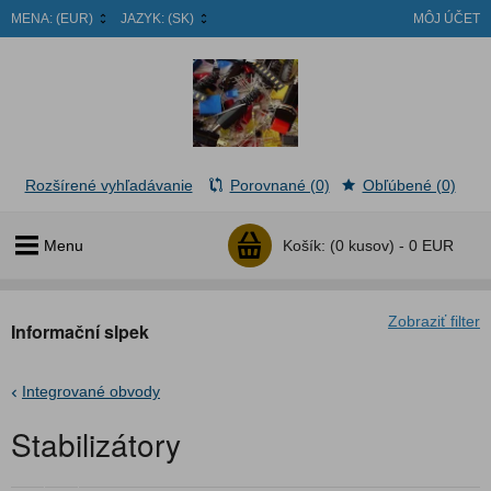
MENA:
(EUR)
JAZYK:
(SK)
MÔJ ÚČET
Rozšírené vyhľadávanie
Porovnané (0)
Obľúbené (0)
Menu
Košík:
(0 kusov) -
0 EUR
Zobraziť filter
Informační slpek
Integrované obvody
Stabilizátory