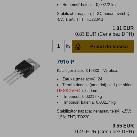
Hmotnosť balenia:
0,00272 kg
Stabilizátor napätia; LDO, nenastaviteľný;
-5V; 1,5A; THT; TO220AB
1,01 EUR
0,83 EUR (Cena bez DPH)
Pridať do košíka
ks
7915 P
Katalógové číslo:
010333
Výrobca:
Záruka (mesiacov):
24
Termín dodania(prac.dni)-platí pre sklad
LIESKOVEC
:
skladom
Hmotnosť:
0,00217 kg
Hmotnosť balenia:
0,00217 kg
Stabilizátor napätia; nenastaviteľný; -15V;
1,5A; THT; TO220
0,55 EUR
0,45 EUR (Cena bez DPH)