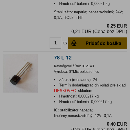
Hmotnosť balenia:
0,00021 kg
Stabilizátor napätia; nenastaviteľný; 24V;
0,1A; TO92; THT
0,25 EUR
0,21 EUR (Cena bez DPH)
Pridať do košíka
ks
78 L 12
Katalógové číslo:
012143
Výrobca:
STMicroelectronics
Záruka (mesiacov):
24
Termín dodania(prac.dni)-platí pre sklad
LIESKOVEC
:
skladom
Hmotnosť:
0,000217 kg
Hmotnosť balenia:
0,000217 kg
IC: stabilizátor napätia;
lineárny,nenastaviteľný; 12V; 0,1A
0,40 EUR
0,33 EUR (Cena bez DPH)