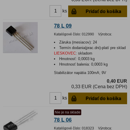
Pridať do košíka
ks
78 L 09
Katalógové číslo:
012990
Výrobca:
Záruka (mesiacov):
24
Termín dodania(prac.dni)-platí pre sklad
LIESKOVEC
:
skladom
Hmotnosť:
0,0003 kg
Hmotnosť balenia:
0,0003 kg
Stabilizátor napätia 100mA; 9V
0,40 EUR
0,33 EUR (Cena bez DPH)
Pridať do košíka
ks
Nie je na sklade
78 L 06
Katalógové číslo:
018323
Výrobca: