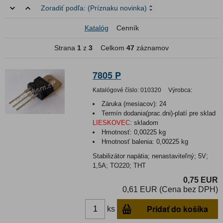
Zoradiť podľa:
(Príznaku novinka)
Katalóg
Cenník
Strana
1
z
3
Celkom
47
záznamov
7805 P
Katalógové číslo:
010320
Výrobca:
Záruka (mesiacov):
24
Termín dodania(prac.dni)-platí pre sklad
LIESKOVEC
:
skladom
Hmotnosť:
0,00225 kg
Hmotnosť balenia:
0,00225 kg
Stabilizátor napätia; nenastaviteľný; 5V;
1,5A; TO220; THT
0,75 EUR
0,61 EUR (Cena bez DPH)
Pridať do košíka
ks