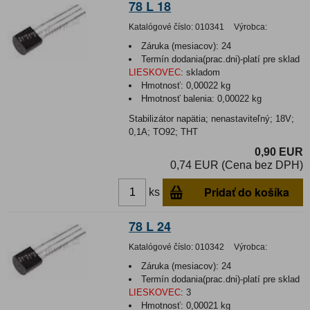
78 L 18
Katalógové číslo:
010341
Výrobca:
Záruka (mesiacov):
24
Termín dodania(prac.dni)-platí pre sklad
LIESKOVEC
:
skladom
Hmotnosť:
0,00022 kg
Hmotnosť balenia:
0,00022 kg
Stabilizátor napätia; nenastaviteľný; 18V;
0,1A; TO92; THT
0,90 EUR
0,74 EUR (Cena bez DPH)
Pridať do košíka
ks
78 L 24
Katalógové číslo:
010342
Výrobca:
Záruka (mesiacov):
24
Termín dodania(prac.dni)-platí pre sklad
LIESKOVEC
:
3
Hmotnosť:
0,00021 kg