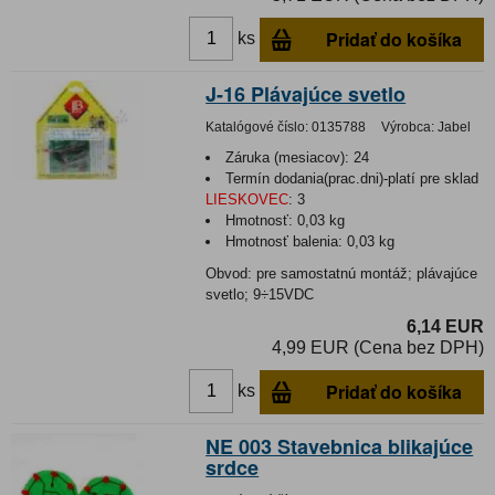
Pridať do košíka
ks
J-16 Plávajúce svetlo
Katalógové číslo:
0135788
Výrobca:
Jabel
Záruka (mesiacov):
24
Termín dodania(prac.dni)-platí pre sklad
LIESKOVEC
:
3
Hmotnosť:
0,03 kg
Hmotnosť balenia:
0,03 kg
Obvod: pre samostatnú montáž; plávajúce
svetlo; 9÷15VDC
6,14 EUR
4,99 EUR (Cena bez DPH)
Pridať do košíka
ks
NE 003 Stavebnica blikajúce
srdce