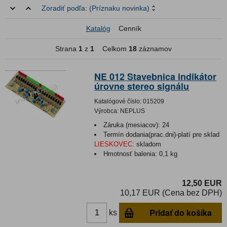
Zoradiť podľa:
(Príznaku novinka)
Katalóg
Cenník
Strana
1
z
1
Celkom
18
záznamov
NE 012 Stavebnica indikátor
úrovne stereo signálu
Katalógové číslo:
015209
Výrobca:
NEPLUS
Záruka (mesiacov):
24
Termín dodania(prac.dni)-platí pre sklad
LIESKOVEC
:
skladom
Hmotnosť balenia:
0,1 kg
12,50 EUR
10,17 EUR (Cena bez DPH)
Pridať do košíka
ks