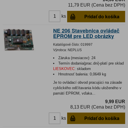
11,79 EUR (Cena bez DPH)
Pridať do košíka
ks
NE 206 Stavebnica ovládač
EPROM pre LED obrázky
Katalógové číslo:
019997
Výrobca:
NEPLUS
Záruka (mesiacov):
24
Termín dodania(prac.dni)-platí pre sklad
LIESKOVEC
:
skladom
Hmotnosť balenia:
0,0649 kg
Je to ovládací obvod pracujúci na zásade
cyklického odčítavania kódu uloženého v
pamätí EPROM, vďaka...
9,99 EUR
8,13 EUR (Cena bez DPH)
Pridať do košíka
ks