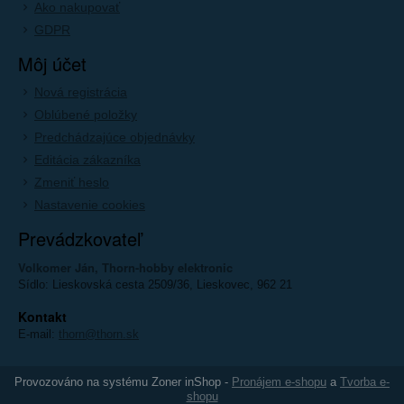
Ako nakupovať
GDPR
Môj účet
Nová registrácia
Oblúbené položky
Predchádzajúce objednávky
Editácia zákazníka
Zmeniť heslo
Nastavenie cookies
Prevádzkovateľ
Volkomer Ján, Thorn-hobby elektronic
Sídlo: Lieskovská cesta 2509/36, Lieskovec, 962 21
Kontakt
E-mail:
thorn@thorn.sk
Provozováno na systému Zoner inShop -
Pronájem e-shopu
a
Tvorba e-
shopu