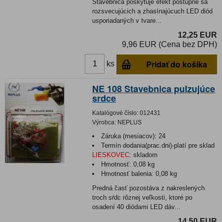
Stavebnica poskytuje efekt postupne sa
rozsvecujúcich a zhasínajúcuch LED diód
usporiadaných v tvare...
12,25 EUR
9,96 EUR (Cena bez DPH)
Pridať do košíka
ks
NE 108 Stavebnica pulzujúce
srdce
Katalógové číslo:
012431
Výrobca:
NEPLUS
Záruka (mesiacov):
24
Termín dodania(prac.dni)-platí pre sklad
LIESKOVEC
:
skladom
Hmotnosť:
0,08 kg
Hmotnosť balenia:
0,08 kg
Predná časť pozostáva z nakreslených
troch sŕdc rôznej veľkosti, ktoré po
osadení 40 diódami LED dáv...
14,50 EUR