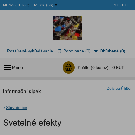
MENA:
(EUR)
JAZYK:
(SK)
MÔJ ÚČET
Rozšírené vyhľadávanie
Porovnané (0)
Obľúbené (0)
Menu
Košík:
(0 kusov) -
0 EUR
Zobraziť filter
Informační slpek
Stavebnice
Svetelné efekty