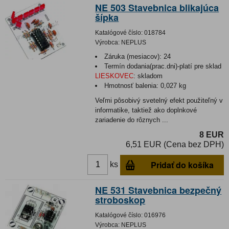
NE 503 Stavebnica blikajúca
šípka
Katalógové číslo:
018784
Výrobca:
NEPLUS
Záruka (mesiacov):
24
Termín dodania(prac.dni)-platí pre sklad
LIESKOVEC
:
skladom
Hmotnosť balenia:
0,027 kg
Veľmi pôsobivý svetelný efekt použiteľný v
informatike, taktiež ako doplnkové
zariadenie do rôznych ...
8 EUR
6,51 EUR (Cena bez DPH)
Pridať do košíka
ks
NE 531 Stavebnica bezpečný
stroboskop
Katalógové číslo:
016976
Výrobca:
NEPLUS