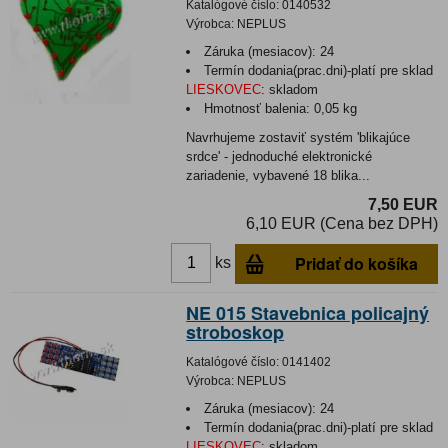
Katalógové číslo:
0140532
Výrobca:
NEPLUS
Záruka (mesiacov):
24
Termín dodania(prac.dni)-platí pre sklad
LIESKOVEC
:
skladom
Hmotnosť balenia:
0,05 kg
Navrhujeme zostaviť systém 'blikajúce
srdce' - jednoduché elektronické
zariadenie, vybavené 18 blika...
7,50 EUR
6,10 EUR (Cena bez DPH)
Pridať do košíka
ks
NE 015 Stavebnica policajný
stroboskop
Katalógové číslo:
0141402
Výrobca:
NEPLUS
Záruka (mesiacov):
24
Termín dodania(prac.dni)-platí pre sklad
LIESKOVEC
:
skladom