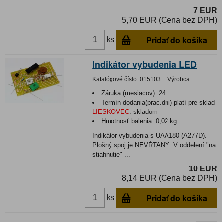
7 EUR
5,70 EUR (Cena bez DPH)
Pridať do košíka
ks
Indikátor vybudenia LED
Katalógové číslo:
015103
Výrobca:
Záruka (mesiacov):
24
Termín dodania(prac.dni)-platí pre sklad
LIESKOVEC
:
skladom
Hmotnosť balenia:
0,02 kg
Indikátor vybudenia s UAA180 (A277D).
Plošný spoj je NEVŔTANÝ. V oddelení "na
stiahnutie" ...
10 EUR
8,14 EUR (Cena bez DPH)
Pridať do košíka
ks