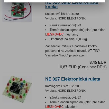
NE 026 SMD Elektronická
kocka
Katalógové číslo:
018050
Výrobca:
NORD ELEKTRONIK
Záruka (mesiacov):
24
Termín dodania(prac.dni)-platí pre sklad
LIESKOVEC
:
neznámy
Hmotnosť balenia:
0,03 kg
Zariadenie imitujúce hádzanie kockou
postavené na základe obvodu AT TINY.
Výsledok “hodu” je zobraze...
8,45 EUR
6,87 EUR (Cena bez DPH)
NE 027 Elektronická ruleta
Katalógové číslo:
0128906
Výrobca:
NORD ELEKTRONIK
Záruka (mesiacov):
24
Termín dodania(prac.dni)-platí pre sklad
LIESKOVEC
:
skladom