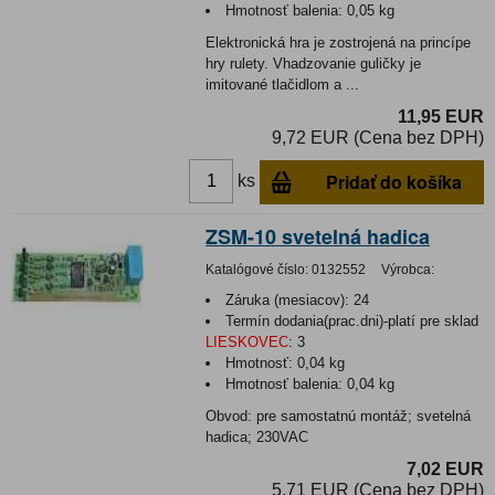
Hmotnosť balenia:
0,05 kg
Elektronická hra je zostrojená na princípe
hry rulety. Vhadzovanie guličky je
imitované tlačidlom a ...
11,95 EUR
9,72 EUR (Cena bez DPH)
Pridať do košíka
ks
ZSM-10 svetelná hadica
Katalógové číslo:
0132552
Výrobca:
Záruka (mesiacov):
24
Termín dodania(prac.dni)-platí pre sklad
LIESKOVEC
:
3
Hmotnosť:
0,04 kg
Hmotnosť balenia:
0,04 kg
Obvod: pre samostatnú montáž; svetelná
hadica; 230VAC
7,02 EUR
5,71 EUR (Cena bez DPH)