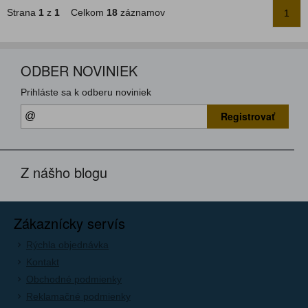
Strana
1
z
1
Celkom
18
záznamov
1
ODBER NOVINIEK
Prihláste sa k odberu noviniek
Registrovať
Z nášho blogu
Zákaznícky servís
Rýchla objednávka
Kontakt
Obchodné podmienky
Reklamačné podmienky