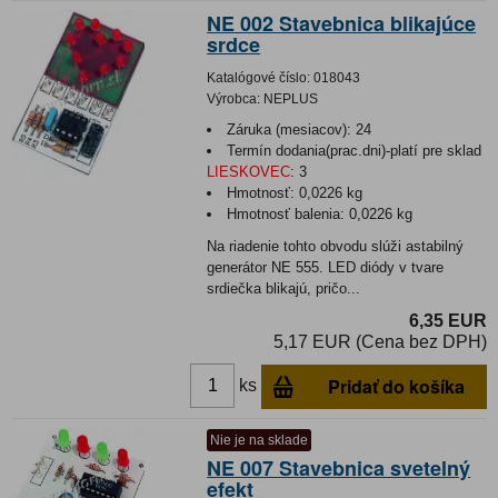
NE 002 Stavebnica blikajúce
srdce
Katalógové číslo:
018043
Výrobca:
NEPLUS
Záruka (mesiacov):
24
Termín dodania(prac.dni)-platí pre sklad
LIESKOVEC
:
3
Hmotnosť:
0,0226 kg
Hmotnosť balenia:
0,0226 kg
Na riadenie tohto obvodu slúži astabilný
generátor NE 555. LED diódy v tvare
srdiečka blikajú, pričo...
6,35 EUR
5,17 EUR (Cena bez DPH)
Pridať do košíka
ks
Nie je na sklade
NE 007 Stavebnica svetelný
efekt