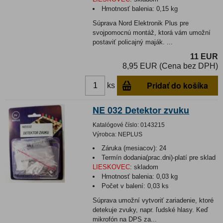
Hmotnosť balenia:
0,15 kg
Súprava Nord Elektronik Plus pre
svojpomocnú montáž, ktorá vám umožní
postaviť policajný maják. ...
11 EUR
8,95 EUR (Cena bez DPH)
Pridať do košíka
ks
NE 032 Detektor zvuku
Katalógové číslo:
0143215
Výrobca:
NEPLUS
Záruka (mesiacov):
24
Termín dodania(prac.dni)-platí pre sklad
LIESKOVEC
:
skladom
Hmotnosť balenia:
0,03 kg
Počet v balení:
0,03 ks
Súprava umožní vytvoriť zariadenie, ktoré
detekuje zvuky, napr. ľudské hlasy. Keď
mikrofón na DPS za...