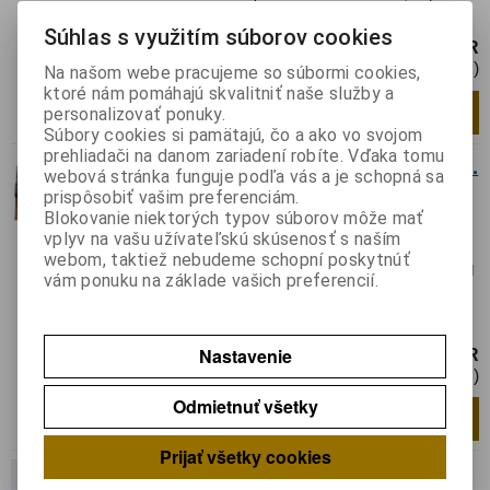
výkonu; 100W; 230VAC
Súhlas s využitím súborov cookies
5,61 EUR
4,57 EUR (Cena bez DPH)
Na našom webe pracujeme so súbormi cookies,
ktoré nám pomáhajú skvalitniť naše služby a
Pridať do košíka
ks
personalizovať ponuky.
Súbory cookies si pamätajú, čo a ako vo svojom
prehliadači na danom zariadení robíte. Vďaka tomu
J-85 Regulátor svitu halogen.
webová stránka funguje podľa vás a je schopná sa
žiaroviek
prispôsobiť vašim preferenciám.
Blokovanie niektorých typov súborov môže mať
Katalógové číslo:
013688
Výrobca:
Jabel
vplyv na vašu užívateľskú skúsenosť s naším
Záruka (mesiacov):
24
webom, taktiež nebudeme schopní poskytnúť
Termín dodania(prac.dni)-platí pre sklad
vám ponuku na základe vašich preferencií.
LIESKOVEC
:
skladom
Nastavenie
8,10 EUR
6,59 EUR (Cena bez DPH)
Odmietnuť všetky
Pridať do košíka
ks
Prijať všetky cookies
Nie je na sklade