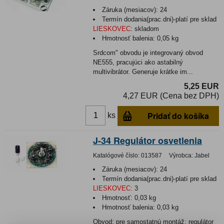
Záruka (mesiacov):
24
Termín dodania(prac.dni)-platí pre sklad
LIESKOVEC
:
skladom
Hmotnosť balenia:
0,05 kg
Srdcom" obvodu je integrovaný obvod
NE555, pracujúci ako astabilný
multivibrátor. Generuje krátke im...
5,25 EUR
4,27 EUR (Cena bez DPH)
Pridať do košíka
ks
J-34 Regulátor osvetlenia
Katalógové číslo:
013587
Výrobca:
Jabel
Záruka (mesiacov):
24
Termín dodania(prac.dni)-platí pre sklad
LIESKOVEC
:
3
Hmotnosť:
0,03 kg
Hmotnosť balenia:
0,03 kg
Obvod: pre samostatnú montáž; regulátor