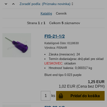
Zoradiť podľa:
(Príznaku novinka)
Katalóg
Cenník
Strana
1
z
1
Celkom
5
záznamov
FIS-21-1/2
Katalógové číslo:
0118630
Výrobca:
FISNAR
Záruka (mesiacov):
24
Termín dodania(prac.dni)-platí pre sklad
LIESKOVEC
:
skladom
Hmotnosť balenia:
0,000317 kg
Blunt end tipo 0.023 purple
1,25 EUR
1,02 EUR (Cena bez DPH)
Pridať do košíka
ks