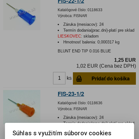
FIS-22-1/2
Katalógové číslo:
0118633
Výrobca:
FISNAR
Záruka (mesiacov):
24
Termín dodania(prac.dni)-platí pre sklad
LIESKOVEC
:
skladom
Hmotnosť balenia:
0,000317 kg
BLUNT END TIP 0.016 BLUE
1,25 EUR
1,02 EUR (Cena bez DPH)
Pridať do košíka
ks
FIS-23-1/2
Katalógové číslo:
0118636
Výrobca:
FISNAR
Záruka (mesiacov):
24
Termín dodania(prac.dni)-platí pre sklad
LIESKOVEC
:
skladom
Súhlas s využitím súborov cookies
Hmotnosť balenia:
0,000332 kg