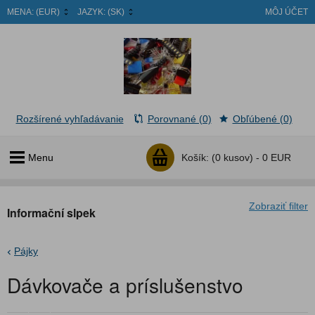
MENA:
(EUR)
JAZYK:
(SK)
MÔJ ÚČET
Rozšírené vyhľadávanie
Porovnané (0)
Obľúbené (0)
Menu
Košík:
(0 kusov) -
0 EUR
Zobraziť filter
Informační slpek
Pájky
Dávkovače a príslušenstvo