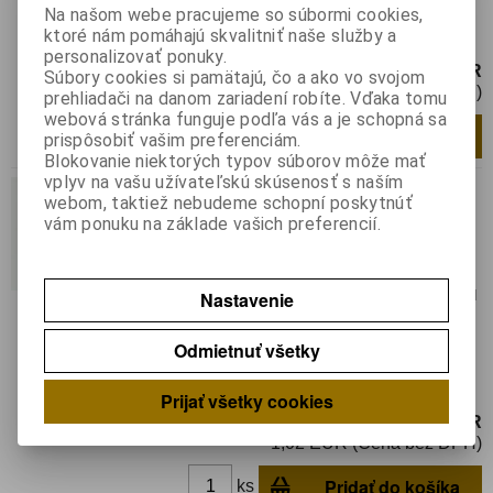
Na našom webe pracujeme so súbormi cookies,
Ihla: oceľová; 0,5"; Rozmer: 23; rovná;
ktoré nám pomáhajú skvalitniť naše služby a
0,33mm; Upevnenie: Luer Lock
personalizovať ponuky.
1,25 EUR
Súbory cookies si pamätajú, čo a ako vo svojom
1,02 EUR (Cena bez DPH)
prehliadači na danom zariadení robíte. Vďaka tomu
webová stránka funguje podľa vás a je schopná sa
Pridať do košíka
ks
prispôsobiť vašim preferenciám.
Blokovanie niektorých typov súborov môže mať
vplyv na vašu užívateľskú skúsenosť s naším
FIS-25-1/2
webom, taktiež nebudeme schopní poskytnúť
vám ponuku na základe vašich preferencií.
Katalógové číslo:
0118638
Výrobca:
FISNAR
Záruka (mesiacov):
24
Termín dodania(prac.dni)-platí pre sklad
Nastavenie
LIESKOVEC
:
skladom
Hmotnosť balenia:
0,000317 kg
Odmietnuť všetky
Ihla: oceľová; 0,5"; Rozmer: 25; rovná;
0,25mm; Upevnenie: Luer Lock
Prijať všetky cookies
1,25 EUR
1,02 EUR (Cena bez DPH)
Pridať do košíka
ks