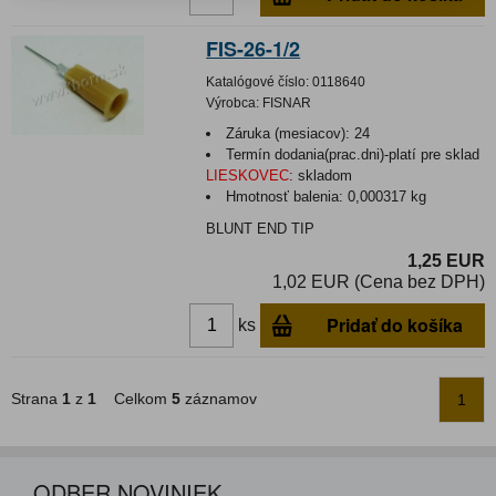
FIS-26-1/2
Katalógové číslo:
0118640
Výrobca:
FISNAR
Záruka (mesiacov):
24
Termín dodania(prac.dni)-platí pre sklad
LIESKOVEC
:
skladom
Hmotnosť balenia:
0,000317 kg
BLUNT END TIP
1,25 EUR
1,02 EUR (Cena bez DPH)
Pridať do košíka
ks
Strana
1
z
1
Celkom
5
záznamov
1
ODBER NOVINIEK