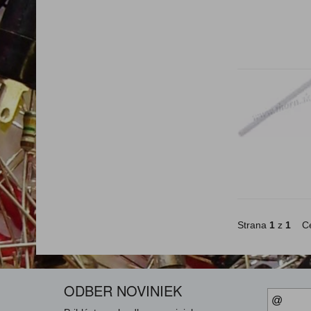
Strana
1
z
1
Ce
ODBER NOVINIEK