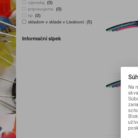
výpredaj
(0)
pripravujeme
(0)
tip
(0)
skladom v sklade v Lieskovci
(5)
Informační slpek
Súh
Na n
skva
Súbo
zari
scho
Blok
užív
posk