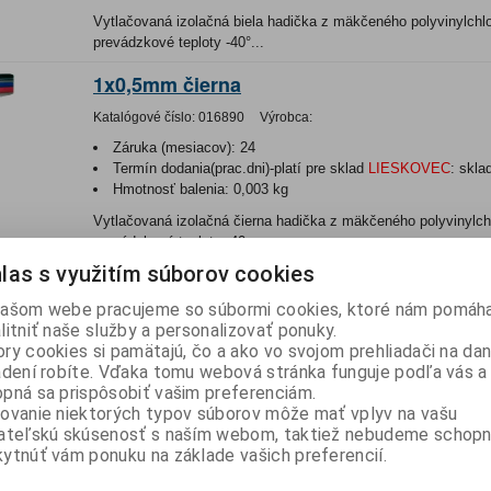
Vytlačovaná izolačná biela hadička z mäkčeného polyvinylchlo
prevádzkové teploty -40°...
1x0,5mm čierna
Katalógové číslo:
016890
Výrobca:
Záruka (mesiacov):
24
Termín dodania(prac.dni)-platí pre sklad
LIESKOVEC
:
skla
Hmotnosť balenia:
0,003 kg
Vytlačovaná izolačná čierna hadička z mäkčeného polyvinylchl
prevádzkové teploty -40...
las s využitím súborov cookies
1,5x0,5mm čierna
ašom webe pracujeme so súbormi cookies, ktoré nám pomáha
Katalógové číslo:
017124
Výrobca:
litniť naše služby a personalizovať ponuky.
Záruka (mesiacov):
24
ry cookies si pamätajú, čo a ako vo svojom prehliadači na d
Termín dodania(prac.dni)-platí pre sklad
LIESKOVEC
:
skla
adení robíte. Vďaka tomu webová stránka funguje podľa vás a 
Hmotnosť:
0,004 kg
pná sa prispôsobiť vašim preferenciám.
Hmotnosť balenia:
0,004 kg
ovanie niektorých typov súborov môže mať vplyv na vašu
ateľskú skúsenosť s naším webom, taktiež nebudeme schopn
Vytlačovaná izolačná čierna hadička z mäkčeného polyvinylchl
ytnúť vám ponuku na základe vašich preferencií.
prevádzkové teploty -40...