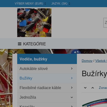
VÝBER MENY:
(EUR)
JAZYK:
(SK)
KATEGÓRIE
Vodiče, bužírky
Domov
/
Všetok 
Autokáble silové
Bužírk
Bužírky
Flexibilné riadiace káble
Zorad
Jednožila
Koaxiály