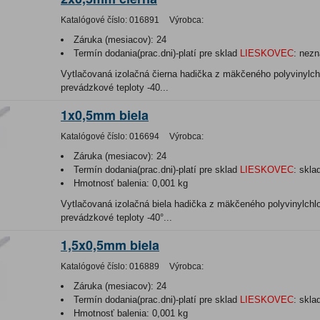
Katalógové číslo:
016891
Výrobca:
Záruka (mesiacov):
24
Termín dodania(prac.dni)-platí pre sklad
LIESKOVEC
:
nezn
Vytlačovaná izolačná čierna hadička z mäkčeného polyvinylchl
prevádzkové teploty -40...
1x0,5mm biela
Katalógové číslo:
016694
Výrobca:
Záruka (mesiacov):
24
Termín dodania(prac.dni)-platí pre sklad
LIESKOVEC
:
skla
Hmotnosť balenia:
0,001 kg
Vytlačovaná izolačná biela hadička z mäkčeného polyvinylchlo
prevádzkové teploty -40°...
1,5x0,5mm biela
Katalógové číslo:
016889
Výrobca:
Záruka (mesiacov):
24
Termín dodania(prac.dni)-platí pre sklad
LIESKOVEC
:
skla
Hmotnosť balenia:
0,001 kg