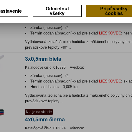
Nie je na sklade
Odmietnuť
Prijať všetky
2x0,5mm biela
astavenie
všetky
cookies
Katalógové číslo:
016695
Výrobca:
Záruka (mesiacov):
24
Termín dodania(prac.dni)-platí pre sklad
LIESKOVEC
:
nezn
Vytlačovaná izolačná biela hadička z mäkčeného polyvinylchlo
prevádzkové teploty -40°...
3x0,5mm biela
Katalógové číslo:
016895
Výrobca:
Záruka (mesiacov):
24
Termín dodania(prac.dni)-platí pre sklad
LIESKOVEC
:
skla
Hmotnosť balenia:
0,005 kg
Vytlačovaná izolačná biela hadička z mäkčeného polyvinylchlo
prevádzkové teploty...
Nie je na sklade
4x0,5mm čierna
Katalógové číslo:
016894
Výrobca: