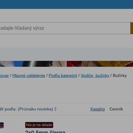
tovar
/
Hlavné oddelenie
/
Podľa kategórií
/
Vodiče, bužírky
/
Bužírky
y
iť podľa:
(Príznaku novinka)
Katalóg
Cenník
Nie je na sklade
2x0,5mm čierna