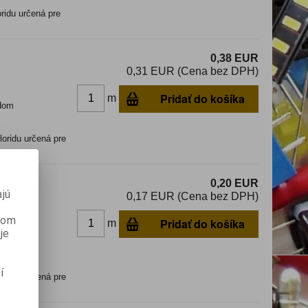
ridu určená pre
0,38 EUR
0,31 EUR (Cena bez DPH)
Pridať do košíka
m
dom
oridu určená pre
0,20 EUR
jú
0,17 EUR (Cena bez DPH)
anom
Pridať do košíka
m
dom
je
í
oridu určená pre