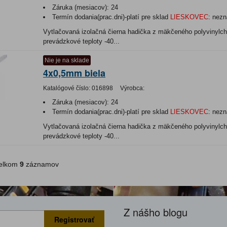
Záruka (mesiacov):
24
Termín dodania(prac.dni)-platí pre sklad
LIESKOVEC
:
nezn
Vytlačovaná izolačná čierna hadička z mäkčeného polyvinylchl
prevádzkové teploty -40...
Nie je na sklade
4x0,5mm biela
Katalógové číslo:
016898
Výrobca:
Záruka (mesiacov):
24
Termín dodania(prac.dni)-platí pre sklad
LIESKOVEC
:
nezn
Vytlačovaná izolačná čierna hadička z mäkčeného polyvinylchl
prevádzkové teploty -40...
lkom
9
záznamov
Z nášho blogu
Registrovať