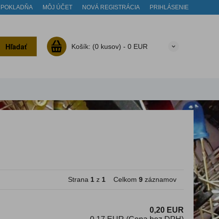
POKLADŇA
MÔJ ÚČET
NOVÁ REGISTRÁCIA
PRIHLÁSENIE
Hľadať
Košík:
(0 kusov) -
0 EUR
Strana
1
z
1
Celkom
9
záznamov
0,20 EUR