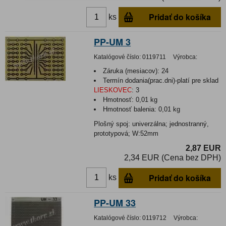
Pridať do košíka
ks
PP-UM 3
Katalógové číslo:
0119711
Výrobca:
Záruka (mesiacov):
24
Termín dodania(prac.dni)-platí pre sklad
LIESKOVEC
:
3
Hmotnosť:
0,01 kg
Hmotnosť balenia:
0,01 kg
Plošný spoj: univerzálna; jednostranný,
prototypová; W:52mm
2,87 EUR
2,34 EUR (Cena bez DPH)
Pridať do košíka
ks
PP-UM 33
Katalógové číslo:
0119712
Výrobca: