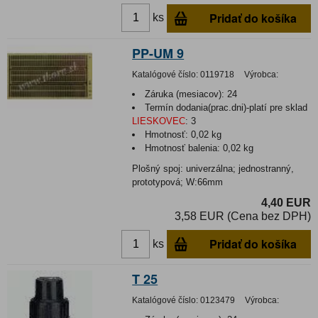
Pridať do košíka
ks
PP-UM 9
Katalógové číslo:
0119718
Výrobca:
Záruka (mesiacov):
24
Termín dodania(prac.dni)-platí pre sklad
LIESKOVEC
:
3
Hmotnosť:
0,02 kg
Hmotnosť balenia:
0,02 kg
Plošný spoj: univerzálna; jednostranný,
prototypová; W:66mm
4,40 EUR
3,58 EUR (Cena bez DPH)
Pridať do košíka
ks
T 25
Katalógové číslo:
0123479
Výrobca: