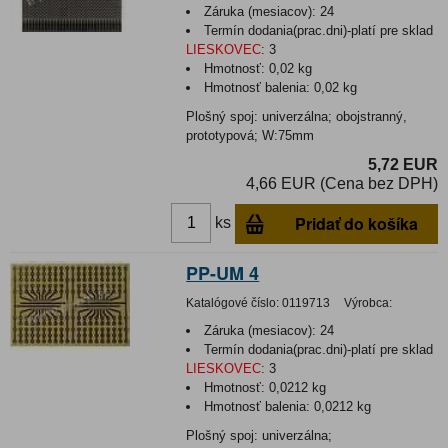
Záruka (mesiacov):
24
Termín dodania(prac.dni)-platí pre sklad
LIESKOVEC
:
3
Hmotnosť:
0,02 kg
Hmotnosť balenia:
0,02 kg
Plošný spoj: univerzálna; obojstranný,
prototypová; W:75mm
5,72 EUR
4,66 EUR (Cena bez DPH)
Pridať do košíka
ks
PP-UM 4
Katalógové číslo:
0119713
Výrobca:
Záruka (mesiacov):
24
Termín dodania(prac.dni)-platí pre sklad
LIESKOVEC
:
3
Hmotnosť:
0,0212 kg
Hmotnosť balenia:
0,0212 kg
Plošný spoj: univerzálna;