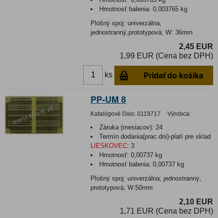
Hmotnosť balenia:
0,003765 kg
Plošný spoj: univerzálna;
jednostranný,prototypová; W: 36mm
2,45 EUR
1,99 EUR (Cena bez DPH)
Pridať do košíka
ks
PP-UM 8
Katalógové číslo:
0119717
Výrobca:
Záruka (mesiacov):
24
Termín dodania(prac.dni)-platí pre sklad
LIESKOVEC
:
3
Hmotnosť:
0,00737 kg
Hmotnosť balenia:
0,00737 kg
Plošný spoj: univerzálna; jednostranný,
prototypová; W:50mm
2,10 EUR
1,71 EUR (Cena bez DPH)