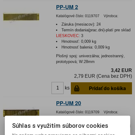
PP-UM 2
Katalógové číslo:
0119707
Výrobca:
Záruka (mesiacov):
24
Termín dodania(prac.dni)-platí pre sklad
LIESKOVEC
:
3
Hmotnosť:
0,009 kg
Hmotnosť balenia:
0,009 kg
Plošný spoj: univerzálna; jednostranný,
prototypová; W:28mm
3,42 EUR
2,79 EUR (Cena bez DPH)
Pridať do košíka
ks
PP-UM 20
Katalógové číslo:
0119709
Výrobca:
Záruka (mesiacov):
24
Súhlas s využitím súborov cookies
Termín dodania(prac.dni)-platí pre sklad
LIESKOVEC
:
3