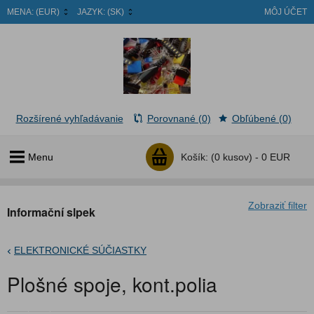
MENA:
(EUR)
JAZYK:
(SK)
MÔJ ÚČET
Rozšírené vyhľadávanie
Porovnané (0)
Obľúbené (0)
Menu
Košík:
(0 kusov) -
0 EUR
Zobraziť filter
Informační slpek
ELEKTRONICKÉ SÚČIASTKY
Plošné spoje, kont.polia