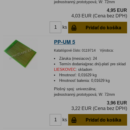
jednostranný,prototypová; W: 72mm
4,95 EUR
4,03 EUR (Cena bez DPH)
Pridať do košíka
ks
PP-UM 5
Katalógové číslo:
0119714
Výrobca:
Záruka (mesiacov):
24
Termín dodania(prac.dni)-platí pre sklad
LIESKOVEC
:
skladom
Hmotnosť:
0,01629 kg
Hmotnosť balenia:
0,01629 kg
Plošný spoj: univerzálna;
jednostranný,prototypová; W: 72mm
3,96 EUR
3,22 EUR (Cena bez DPH)
Pridať do košíka
ks