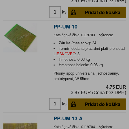
3,97 EUR (Cena bez DPH)
Pridať do košíka
ks
PP-UM 10
Katalógové číslo:
0119703
Výrobca:
Záruka (mesiacov):
24
Termín dodania(prac.dni)-platí pre sklad
LIESKOVEC
:
3
Hmotnosť:
0,03 kg
Hmotnosť balenia:
0,03 kg
Plošný spoj: univerzálna; jednostranný,
prototypová; W:95mm
4,75 EUR
3,87 EUR (Cena bez DPH)
Pridať do košíka
ks
PP-UM 13 A
Katalógové číslo:
0119704
Výrobca: