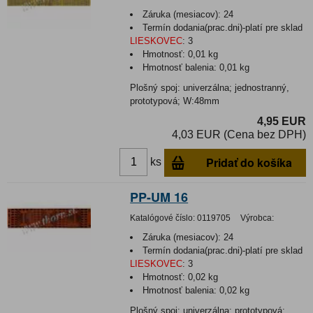
Záruka (mesiacov):
24
Termín dodania(prac.dni)-platí pre sklad
LIESKOVEC
:
3
Hmotnosť:
0,01 kg
Hmotnosť balenia:
0,01 kg
Plošný spoj: univerzálna; jednostranný,
prototypová; W:48mm
4,95 EUR
4,03 EUR (Cena bez DPH)
Pridať do košíka
ks
PP-UM 16
Katalógové číslo:
0119705
Výrobca:
Záruka (mesiacov):
24
Termín dodania(prac.dni)-platí pre sklad
LIESKOVEC
:
3
Hmotnosť:
0,02 kg
Hmotnosť balenia:
0,02 kg
Plošný spoj: univerzálna; prototypová;