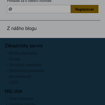
Prihláste sa k odberu noviniek
Registrovať
Z nášho blogu
Zákaznícky servís
Rýchla objednávka
Kontakt
Obchodné podmienky
Reklamačné podmienky
Ako nakupovať
GDPR
Môj účet
Nová registrácia
Oblúbené položky