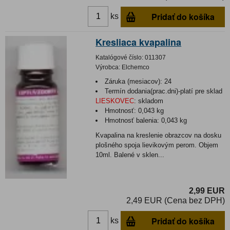
Pridať do košíka
ks
Kresliaca kvapalina
Katalógové číslo:
011307
Výrobca:
Elchemco
Záruka (mesiacov):
24
Termín dodania(prac.dni)-platí pre sklad
LIESKOVEC
:
skladom
Hmotnosť:
0,043 kg
Hmotnosť balenia:
0,043 kg
Kvapalina na kreslenie obrazcov na dosku
plošného spoja lievikovým perom. Objem
10ml. Balené v sklen...
2,99 EUR
2,49 EUR (Cena bez DPH)
Pridať do košíka
ks