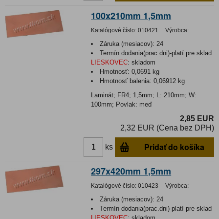
100x210mm 1,5mm
Katalógové číslo:
010421
Výrobca:
Záruka (mesiacov):
24
Termín dodania(prac.dni)-platí pre sklad
LIESKOVEC
:
skladom
Hmotnosť:
0,0691 kg
Hmotnosť balenia:
0,06912 kg
Laminát; FR4; 1,5mm; L: 210mm; W:
100mm; Povlak: meď
2,85 EUR
2,32 EUR (Cena bez DPH)
Pridať do košíka
ks
297x420mm 1,5mm
Katalógové číslo:
010423
Výrobca:
Záruka (mesiacov):
24
Termín dodania(prac.dni)-platí pre sklad
LIESKOVEC
:
skladom