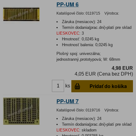
PP-UM 6
Katalógové číslo:
0119715
Výrobca:
Záruka (mesiacov):
24
Termín dodania(prac.dni)-platí pre sklad
LIESKOVEC
:
3
Hmotnosť:
0,0245 kg
Hmotnosť balenia:
0,0245 kg
Plošný spoj: univerzálna;
jednostranný,prototypová; W: 68mm
4,98 EUR
4,05 EUR (Cena bez DPH)
Pridať do košíka
ks
PP-UM 7
Katalógové číslo:
0119716
Výrobca:
Záruka (mesiacov):
24
Termín dodania(prac.dni)-platí pre sklad
LIESKOVEC
:
skladom
Hmotnosť:
0,003765 kg