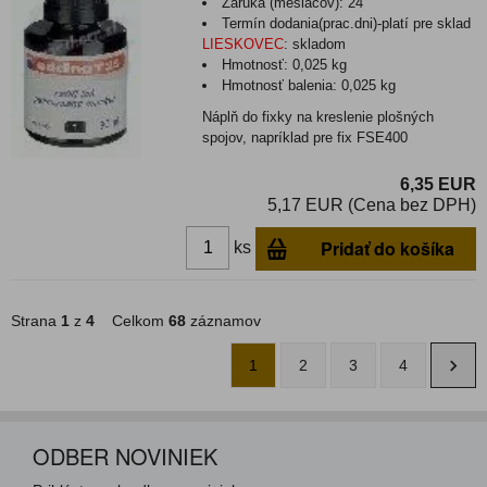
Záruka (mesiacov):
24
Termín dodania(prac.dni)-platí pre sklad
LIESKOVEC
:
skladom
Hmotnosť:
0,025 kg
Hmotnosť balenia:
0,025 kg
Náplň do fixky na kreslenie plošných
spojov, napríklad pre fix FSE400
6,35 EUR
5,17 EUR (Cena bez DPH)
Pridať do košíka
ks
Strana
1
z
4
Celkom
68
záznamov
1
2
3
4
ODBER NOVINIEK