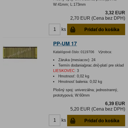
W:41mm; L:173mm
3,32 EUR
2,70 EUR (Cena bez DPH)
Pridať do košíka
ks
PP-UM 17
Katalógové číslo:
0119706
Výrobca:
Záruka (mesiacov):
24
Termín dodania(prac.dni)-platí pre sklad
LIESKOVEC
:
3
Hmotnosť:
0,02 kg
Hmotnosť balenia:
0,02 kg
Plošný spoj: univerzálna; jednostranný,
prototypová; W:60mm
6,39 EUR
5,20 EUR (Cena bez DPH)
Pridať do košíka
ks