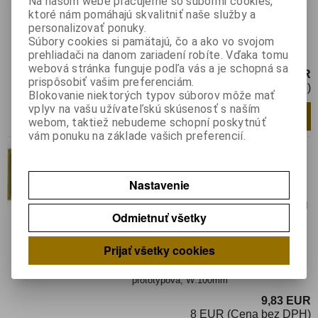
Na našom webe pracujeme so súbormi cookies,
Hmotnosť:
0,0124 kg
ktoré nám pomáhajú skvalitniť naše služby a
Hmotnosť balenia:
0,0124 kg
personalizovať ponuky.
Súbory cookies si pamätajú, čo a ako vo svojom
Plošný spoj: univerzálna; jednostranný,
prehliadači na danom zariadení robíte. Vďaka tomu
prototypová; W:32mm
webová stránka funguje podľa vás a je schopná sa
3,07 EUR
prispôsobiť vašim preferenciám.
2,50 EUR (Cena bez DPH)
Blokovanie niektorých typov súborov môže mať
vplyv na vašu užívateľskú skúsenosť s naším
Pridať do košíka
ks
webom, taktiež nebudeme schopní poskytnúť
vám ponuku na základe vašich preferencií.
PP-UM 26
Katalógové číslo:
0119710
Výrobca:
Nastavenie
Záruka (mesiacov):
24
Termín dodania(prac.dni)-platí pre sklad
Odmietnuť všetky
LIESKOVEC
:
3
Hmotnosť:
0,04 kg
Hmotnosť balenia:
0,04 kg
Prijať všetky cookies
Plošný spoj: univerzálna; jednostranný,
prototypová; W:100mm
9,83 EUR
8 EUR (Cena bez DPH)