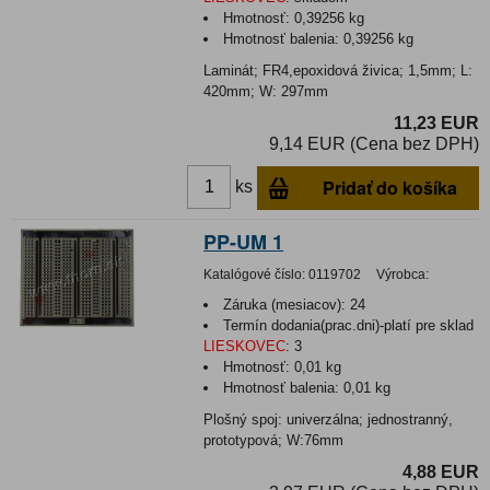
Hmotnosť:
0,39256 kg
Hmotnosť balenia:
0,39256 kg
Laminát; FR4,epoxidová živica; 1,5mm; L:
420mm; W: 297mm
11,23 EUR
9,14 EUR (Cena bez DPH)
Pridať do košíka
ks
PP-UM 1
Katalógové číslo:
0119702
Výrobca:
Záruka (mesiacov):
24
Termín dodania(prac.dni)-platí pre sklad
LIESKOVEC
:
3
Hmotnosť:
0,01 kg
Hmotnosť balenia:
0,01 kg
Plošný spoj: univerzálna; jednostranný,
prototypová; W:76mm
4,88 EUR