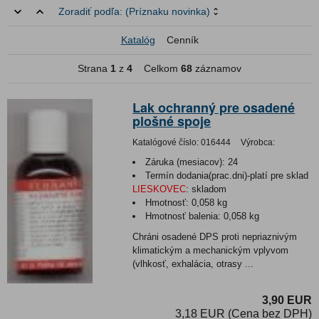
Zoradiť podľa:
(Príznaku novinka)
Katalóg
Cenník
Strana
1
z
4
Celkom
68
záznamov
Lak ochranný pre osadené
plošné spoje
Katalógové číslo:
016444
Výrobca:
Záruka (mesiacov):
24
Termín dodania(prac.dni)-platí pre sklad
LIESKOVEC
:
skladom
Hmotnosť:
0,058 kg
Hmotnosť balenia:
0,058 kg
Chráni osadené DPS proti nepriaznivým
klimatickým a mechanickým vplyvom
(vlhkosť, exhalácia, otrasy ...
3,90 EUR
3,18 EUR (Cena bez DPH)