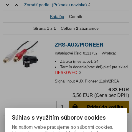
Zoradiť podľa:
(Príznaku novinka)
Katalóg
Cenník
Strana
1
z
1
Celkom
2
záznamov
ZRS-AUX/PIONEER
Katalógové číslo:
0121752
Výrobca:
Záruka (mesiacov):
24
Termín dodania(prac.dni)-platí pre sklad
LIESKOVEC
:
3
Signal input AUX Pioneer 11pin/2RCA
6,83 EUR
5,56 EUR (Cena bez DPH)
Pridať do košíka
Súhlas s využitím súborov cookies
ZRS-AUX/ALPINE
Na našom webe pracujeme so súbormi cookies,
Katalógové číslo:
0123900