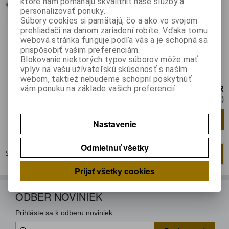
ktoré nám pomáhajú skvalitniť naše služby a
Výrobca:
4CARMEDIA
personalizovať ponuky.
Súbory cookies si pamätajú, čo a ako vo svojom
Záruka (mesiacov):
24
prehliadači na danom zariadení robíte. Vďaka tomu
Termín dodania(prac.dni)-platí pre sklad
webová stránka funguje podľa vás a je schopná sa
LIESKOVEC
:
skladom
prispôsobiť vašim preferenciám.
Hmotnosť:
0,02 kg
Blokovanie niektorých typov súborov môže mať
Hmotnosť balenia:
0,02 kg
vplyv na vašu užívateľskú skúsenosť s naším
Adaptér Aux; RCA; Alpine
webom, taktiež nebudeme schopní poskytnúť
vám ponuku na základe vašich preferencií.
6,95 EUR
5,66 EUR (Cena bez DPH)
Pridať do košíka
Nastavenie
Odmietnuť všetky
Strana
1
z
1
Celkom
2
záznamov
1
Prijať všetky cookies
ODBER NOVINIEK
Prihláste sa k odberu noviniek