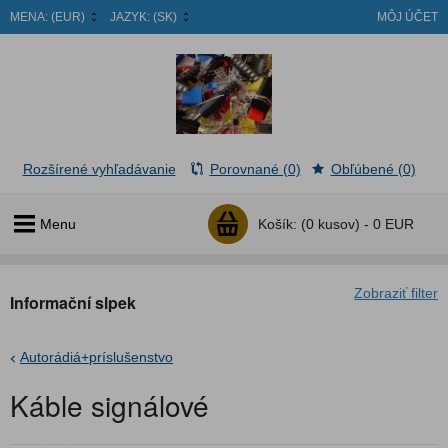
MENA:
(EUR)
JAZYK:
(SK)
MÔJ ÚČET
Rozšírené vyhľadávanie
Porovnané (0)
Obľúbené (0)
Menu
Košík:
(0 kusov) -
0 EUR
Zobraziť filter
Informační slpek
Autorádiá+príslušenstvo
Káble signálové