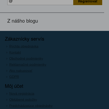
Registrovať
Z nášho blogu
Zákaznícky servís
Rýchla objednávka
Kontakt
Obchodné podmienky
Reklamačné podmienky
Ako nakupovať
GDPR
Môj účet
Nová registrácia
Oblúbené položky
Predchádzajúce objednávky